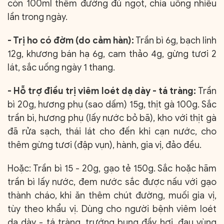
còn 100ml thêm đường đủ ngọt, chia uống nhiều
lần trong ngày.
- Trị ho có đờm (do cảm hàn):
Trần bì 6g, bạch linh
12g, khương bán hạ 6g, cam thảo 4g, gừng tươi 2
lát, sắc uống ngày 1 thang.
- Hỗ trợ điều trị viêm loét dạ dày - tá tràng:
Trần
bì 20g, hương phụ (sao dấm) 15g, thịt gà 100g. Sắc
trần bì, hương phụ (lấy nước bỏ bã), kho với thịt gà
đã rửa sạch, thái lát cho đến khi cạn nước, cho
thêm gừng tươi (đập vụn), hành, gia vị, đảo đều.
Hoặc: Trần bì 15 - 20g, gạo tẻ 150g. Sắc hoặc hãm
trần bì lấy nước, đem nước sắc được nấu với gạo
thành cháo, khi ăn thêm chút đường, muối gia vị,
tùy theo khẩu vị. Dùng cho người bệnh viêm loét
dạ dày - tá tràng, trướng bụng đầy hơi, đau vùng