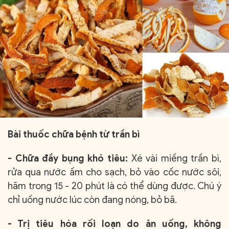
Bài thuốc chữa bệnh từ trần bì
- Chữa đầy bụng khó tiêu:
Xé vài miếng trần bì,
rửa qua nước ấm cho sạch, bỏ vào cốc nước sôi,
hãm trong 15 - 20 phút là có thể dùng được. Chú ý
chỉ uống nước lúc còn đang nóng, bỏ bã.
- Trị tiêu hóa rối loạn do ăn uống, không