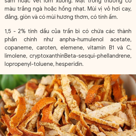
sẫm hoặc vết lõm xuống. Mặt trong thường có
màu trắng ngà hoặc hồng nhạt. Mùi vị vỏ hơi cay,
đắng, giòn và có mùi hương thơm, có tính ấm.
1,5 - 2% tinh dầu của trần bì có chứa các thành
phần chính như anpha-humulenol acetate,
copaneme, caroten, elemene, vitamin B1 và C,
limolene, cryptoxanthinBeta-sesqui-phellandrene,
Iopropenyl-toluene, hesperidin.