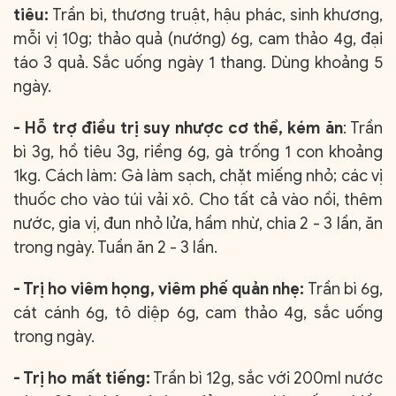
tiêu:
Trần bì, thương truật, hậu phác, sinh khương,
mỗi vị 10g; thảo quả (nướng) 6g, cam thảo 4g, đại
táo 3 quả. Sắc uống ngày 1 thang. Dùng khoảng 5
ngày.
- Hỗ trợ điều trị suy nhược cơ thể, kém ăn
: Trần
bì 3g, hồ tiêu 3g, riềng 6g, gà trống 1 con khoảng
1kg. Cách làm: Gà làm sạch, chặt miếng nhỏ; các vị
thuốc cho vào túi vải xô. Cho tất cả vào nồi, thêm
nước, gia vị, đun nhỏ lửa, hầm nhừ, chia 2 - 3 lần, ăn
trong ngày. Tuần ăn 2 - 3 lần.
- Trị ho viêm họng, viêm phế quản nhẹ:
Trần bì 6g,
cát cánh 6g, tô diệp 6g, cam thảo 4g, sắc uống
trong ngày.
- Trị ho mất tiếng:
Trần bì 12g, sắc với 200ml nước