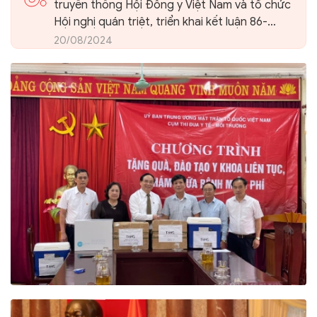
truyền thống Hội Đông y Việt Nam và tổ chức
Hội nghị quán triệt, triển khai kết luận 86-
KL/TW của Ban Bí thư Trung ương Đảng về
20/08/2024
phát triển nền Y học cổ truyền Việt Nam và
Hội Đông y Việt Nam trong giai đoạn mới.