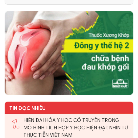
TIN ĐỌC NHIỀU
1.
HIỆN ĐẠI HÓA Y HỌC CỔ TRUYỀN TRONG
MÔ HÌNH TÍCH HỢP Y HỌC HIỆN ĐẠI: NHÌN TỪ
THỰC TIỄN VIỆT NAM