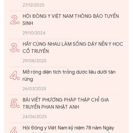
27/12/2025
2.
HỘI ĐÔNG Y VIỆT NAM THÔNG BÁO TUYỂN
SINH
29/10/2024
3.
HÃY CÙNG NHAU LÀM SỐNG DẬY NỀN Y HỌC
CỔ TRUYỀN
29/08/2025
4.
Mở rộng diện tích trồng dược liệu dưới tán
rừng
26/03/2025
5.
BÀI VIẾT PHƯƠNG PHÁP THẬP CHỈ GIA
TRUYỀN PHAN NHẬT ANH
24/06/2025
6.
Hội Đông y Việt Nam kỷ niệm 78 năm Ngày