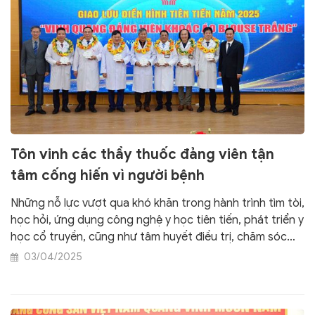
Tôn vinh các thầy thuốc đảng viên tận
tâm cống hiến vì người bệnh
Những nỗ lực vượt qua khó khăn trong hành trình tìm tòi,
học hỏi, ứng dụng công nghệ y học tiên tiến, phát triển y
học cổ truyền, cũng như tâm huyết điều trị, chăm sóc
người bệnh làm sao tốt hơn... đã được các chuyên gia,
03/04/2025
giáo sư, nhà quản lý bệnh viện chia sẻ trong chương
trình “Vinh quang đảng viên khoác áo blouse trắng”.