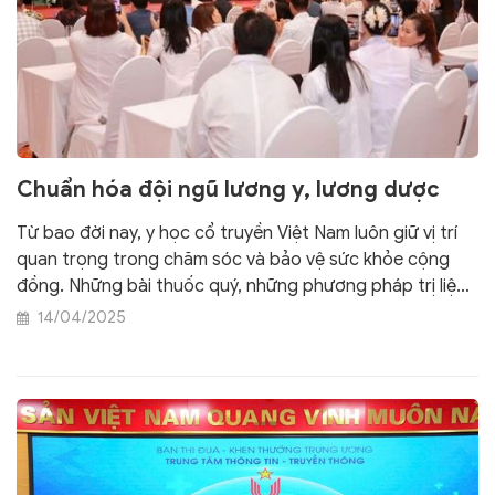
Chuẩn hóa đội ngũ lương y, lương dược
Từ bao đời nay, y học cổ truyền Việt Nam luôn giữ vị trí
quan trọng trong chăm sóc và bảo vệ sức khỏe cộng
đồng. Những bài thuốc quý, những phương pháp trị liệu
dân gian không chỉ là di sản văn hóa mà còn là tinh hoa
14/04/2025
của trí tuệ và tâm huyết người Việt.