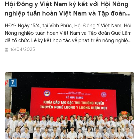
Hội Đông y Việt Nam ký kết với Hội Nông
nghiệp tuần hoàn Việt Nam và Tập đoàn
Quế Lâm
HĐY- Ngày 15/4, tại Vĩnh Phúc, Hội Đông Y Việt Nam, Hội
Nông nghiệp tuần hoàn Việt Nam và Tập đoàn Quế Lâm
đã tổ chức Lễ ký kết hợp tác về phát triển nông nghiệp
hữu cơ, kinh tế tuần hoàn, chuỗi giá trị Quế Lâm.
16/04/2025
Chương trình hợp tác nhằm phát huy tiềm năng, trí tuệ
của Hội viên, thành viên, phát triển vùng nuôi, trồng
dược liệu, sử dụng hiệu quả dược liệu để nâng cao sức
khỏe cho người dân.