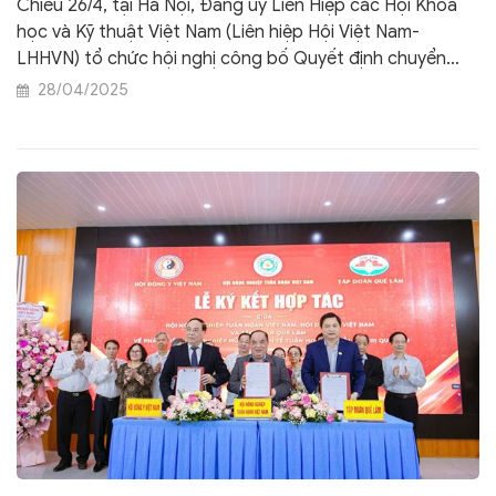
Chiều 26/4, tại Hà Nội, Đảng ủy Liên Hiệp các Hội Khoa
học và Kỹ thuật Việt Nam (Liên hiệp Hội Việt Nam-
LHHVN) tổ chức hội nghị công bố Quyết định chuyển
giao tổ chức đảng và đảng viên của Chi bộ Hội Đông y
28/04/2025
Việt Nam thuộc Đảng ủy Liên hiệp các Hội Khoa học và
Kỹ thuật Việt Nam về Đảng ủy Mặt trận Tổ quốc, các
đoàn thể Trung ương theo Quyết định số 245/QĐ/TW
ngày 24 tháng 1 năm 2025 của Bộ Chính trị về thành lập
Đảng bộ Mặt trận Tổ quốc, các đoàn thể Trung ương.