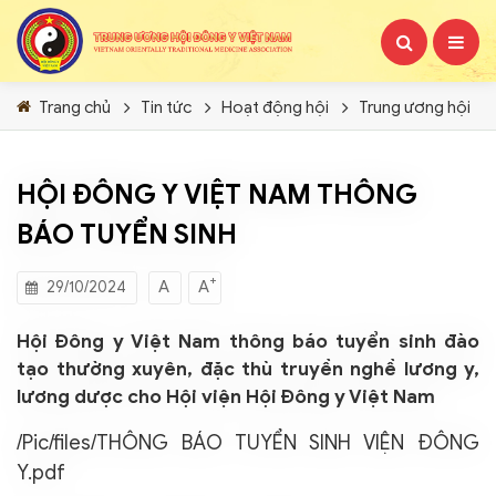
Trang chủ
Tin tức
Hoạt động hội
Trung ương hội
HỘI ĐÔNG Y VIỆT NAM THÔNG
BÁO TUYỂN SINH
+
A
A
29/10/2024
Hội Đông y Việt Nam thông báo tuyển sinh đào
tạo thường xuyên, đặc thù truyền nghề lương y,
lương dược cho Hội viện Hội Đông y Việt Nam
/Pic/files/THÔNG BÁO TUYỂN SINH VIỆN ĐÔNG
Y.pdf