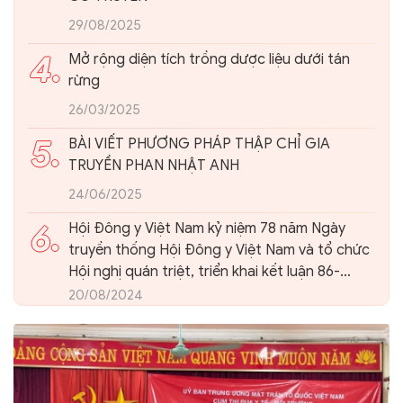
29/08/2025
4.
Mở rộng diện tích trồng dược liệu dưới tán
rừng
26/03/2025
5.
BÀI VIẾT PHƯƠNG PHÁP THẬP CHỈ GIA
TRUYỀN PHAN NHẬT ANH
24/06/2025
6.
Hội Đông y Việt Nam kỷ niệm 78 năm Ngày
truyền thống Hội Đông y Việt Nam và tổ chức
Hội nghị quán triệt, triển khai kết luận 86-
KL/TW của Ban Bí thư Trung ương Đảng về
20/08/2024
phát triển nền Y học cổ truyền Việt Nam và
Hội Đông y Việt Nam trong giai đoạn mới.