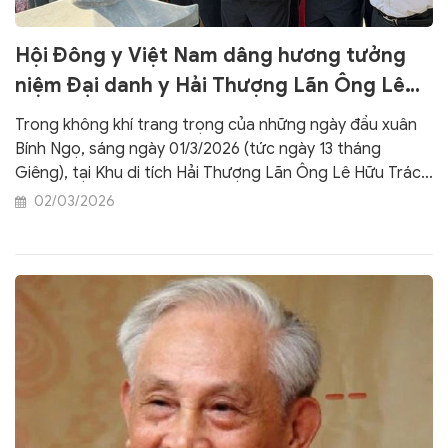
Hội Đông y Việt Nam dâng hương tưởng
niệm Đại danh y Hải Thượng Lãn Ông Lê
Hữu Trác tại Hà Tĩnh
Trong không khí trang trọng của những ngày đầu xuân
Bính Ngọ, sáng ngày 01/3/2026 (tức ngày 13 tháng
Giêng), tại Khu di tích Hải Thượng Lãn Ông Lê Hữu Trác
(xã Hương Sơn, tỉnh Hà Tĩnh), Hội Đông y Việt Nam đã
02/03/2026
cùng Đoàn đại biểu Bộ Y tế và các đơn vị y tế trong cả
nước tổ chức Lễ dâng hương tưởng niệm ngày viên tịch
của Đại danh y Hải Thượng Lãn Ông và kỷ niệm Ngày
truyền thống của những người làm công tác Y dược học
cổ truyền Việt Nam.