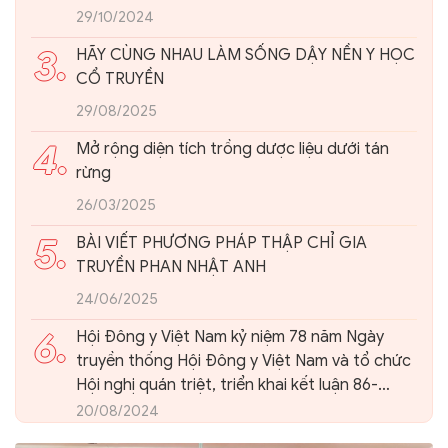
29/10/2024
3.
HÃY CÙNG NHAU LÀM SỐNG DẬY NỀN Y HỌC
CỔ TRUYỀN
29/08/2025
4.
Mở rộng diện tích trồng dược liệu dưới tán
rừng
26/03/2025
5.
BÀI VIẾT PHƯƠNG PHÁP THẬP CHỈ GIA
TRUYỀN PHAN NHẬT ANH
24/06/2025
6.
Hội Đông y Việt Nam kỷ niệm 78 năm Ngày
truyền thống Hội Đông y Việt Nam và tổ chức
Hội nghị quán triệt, triển khai kết luận 86-
KL/TW của Ban Bí thư Trung ương Đảng về
20/08/2024
phát triển nền Y học cổ truyền Việt Nam và