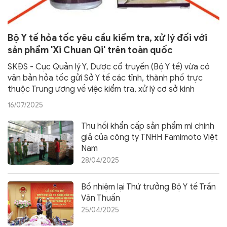
Bộ Y tế hỏa tốc yêu cầu kiểm tra, xử lý đối với
sản phẩm 'Xi Chuan Qi' trên toàn quốc
SKĐS - Cục Quản lý Y, Dược cổ truyền (Bộ Y tế) vừa có
văn bản hỏa tốc gửi Sở Y tế các tỉnh, thành phố trực
thuộc Trung ương về việc kiểm tra, xử lý cơ sở kinh
doanh sản phẩm Xi Chuan Qi – do Hongkong Wisdom
16/07/2025
Medical Factory sản xuất nghi ngờ kém chất lượng/giả
mạo.
Thu hồi khẩn cấp sản phẩm mì chính
giả của công ty TNHH Famimoto Việt
Nam
28/04/2025
Bổ nhiệm lại Thứ trưởng Bộ Y tế Trần
Văn Thuấn
25/04/2025