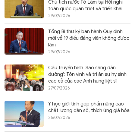
Chủ tịch nước Tô Lâm tại Hội nghị
toàn quốc quán triệt và triển khai
thực hiện Nghị quyết Hội nghị Trung
29/07/2026
ương 3
Tổng Bí thư ký ban hành Quy định
mới về 19 điều đảng viên không được
làm
29/07/2026
Cầu truyền hình ‘Sao sáng dẫn
đường’: Tôn vinh và tri ân sự hy sinh
cao cả của các Anh hùng liệt sĩ
27/07/2026
Y học giới tính góp phần nâng cao
chất lượng dân số, thích ứng già hóa
26/07/2026