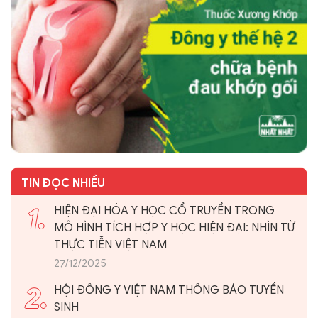
TIN ĐỌC NHIỀU
1.
HIỆN ĐẠI HÓA Y HỌC CỔ TRUYỀN TRONG
MÔ HÌNH TÍCH HỢP Y HỌC HIỆN ĐẠI: NHÌN TỪ
THỰC TIỄN VIỆT NAM
27/12/2025
2.
HỘI ĐÔNG Y VIỆT NAM THÔNG BÁO TUYỂN
SINH