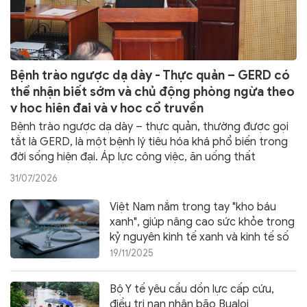
Bệnh trào ngược dạ dày - Thực quản – GERD có
thể nhận biết sớm và chủ động phòng ngừa theo
y học hiện đại và y học cổ truyền
Bệnh trào ngược dạ dày – thực quản, thường được gọi
tắt là GERD, là một bệnh lý tiêu hóa khá phổ biến trong
đời sống hiện đại. Áp lực công việc, ăn uống thất
thường, thức khuya, thừa cân, hút thuốc lá và sử dụng
31/07/2026
rượu bia có thể làm triệu chứng xuất hiện hoặc nặng
hơn. Nếu không được nhận biết và kiểm soát, bệnh
Việt Nam nắm trong tay "kho báu
không chỉ gây khó chịu, mất ngủ, giảm chất lượng sống
xanh", giúp nâng cao sức khỏe trong
mà còn có thể dẫn đến tổn thương thực quản.
kỷ nguyên kinh tế xanh và kinh tế số
19/11/2025
Bộ Y tế yêu cầu dồn lực cấp cứu,
điều trị nạn nhân bão Bualoi