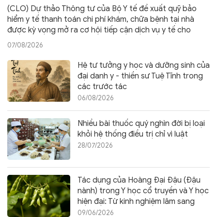
(CLO) Dự thảo Thông tư của Bộ Y tế đề xuất quỹ bảo
hiểm y tế thanh toán chi phí khám, chữa bệnh tại nhà
được kỳ vọng mở ra cơ hội tiếp cận dịch vụ y tế cho
người cao tuổi, người khuyết tật và bệnh nhân mắc bệnh
07/08/2026
mạn tính.
Hệ tư tưởng y học và dưỡng sinh của
đại danh y - thiền sư Tuệ Tĩnh trong
các trước tác
06/08/2026
Nhiều bài thuốc quý nghìn đời bị loại
khỏi hệ thống điều trị chỉ vì luật
28/07/2026
Tác dụng của Hoàng Đại Đậu (Đậu
nành) trong Y học cổ truyền và Y học
hiện đại: Từ kinh nghiệm lâm sang
đến bằng chứng khoa học
09/06/2026