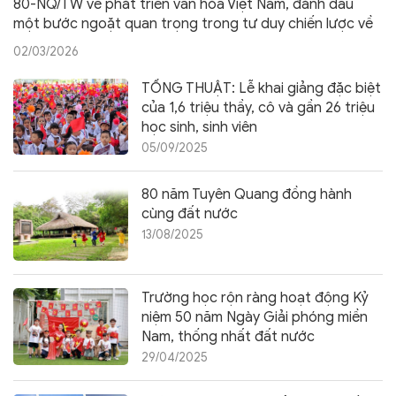
80-NQ/TW về phát triển văn hóa Việt Nam, đánh dấu
một bước ngoặt quan trọng trong tư duy chiến lược về
vai trò, vị thế và sứ mệnh của văn hóa trong tiến trình
02/03/2026
phát triển đất nước.
TỔNG THUẬT: Lễ khai giảng đặc biệt
của 1,6 triệu thầy, cô và gần 26 triệu
học sinh, sinh viên
05/09/2025
80 năm Tuyên Quang đồng hành
cùng đất nước
13/08/2025
Trường học rộn ràng hoạt động Kỷ
niệm 50 năm Ngày Giải phóng miền
Nam, thống nhất đất nước
29/04/2025