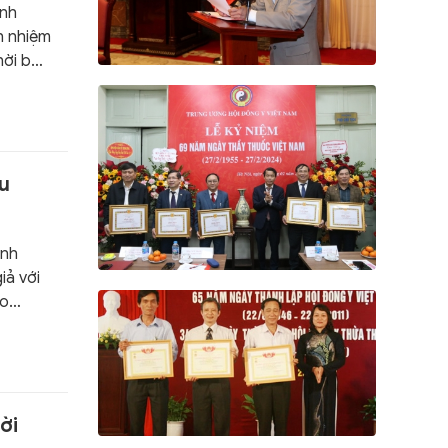
inh
h nhiệm
hời bổ
huốc
ếu
ỉnh
iả với
do
ời