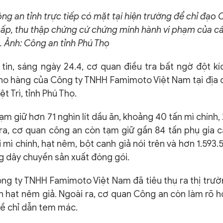
g an tỉnh trực tiếp có mặt tại hiện trường để chỉ đạo 
cấp, thu thập chứng cứ chứng minh hành vi phạm của c
. Ảnh: Công an tỉnh Phú Thọ
tin, sáng ngày 24.4, cơ quan điều tra bất ngờ đột kí
ho hàng của Công ty TNHH Famimoto Việt Nam tại địa 
t Trì, tỉnh Phú Thọ.
ạm giữ hơn 71 nghìn lít dầu ăn, khoảng 40 tấn mì chính,
 ra, cơ quan công an còn tạm giữ gần 84 tấn phụ gia 
i mì chính, hạt nêm, bột canh giả nói trên và hơn 1.593.
g dây chuyền sản xuất đóng gói.
ông ty TNHH Famimoto Việt Nam đã tiêu thụ ra thị trư
ấn hạt nêm giả. Ngoài ra, cơ quan Công an còn làm rõ 
về chỉ dẫn tem mác.