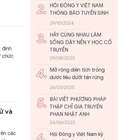
VIỆT NAM
2.
HỘI ĐÔNG Y VIỆT NAM
THÔNG BÁO TUYỂN SINH
29/10/2024
3.
HÃY CÙNG NHAU LÀM
SỐNG DẬY NỀN Y HỌC CỔ
 định
TRUYỀN
ữ chức
29/08/2025
4.
Mở rộng diện tích trồng
dược liệu dưới tán rừng
26/03/2025
5.
BÀI VIẾT PHƯƠNG PHÁP
THẬP CHỈ GIA TRUYỀN
ử và
PHAN NHẬT ANH
24/06/2025
6.
ên các
Hội Đông y Việt Nam kỷ