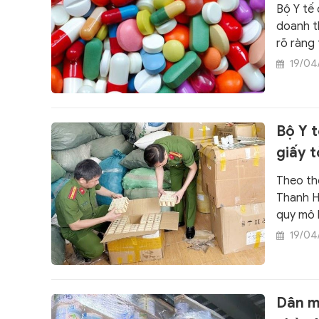
Bộ Y tế
doanh t
rõ ràng 
sung qu
19/04
không 
Bộ Y t
giấy t
Theo th
Thanh H
quy mô 
không c
19/04
Dân mạ