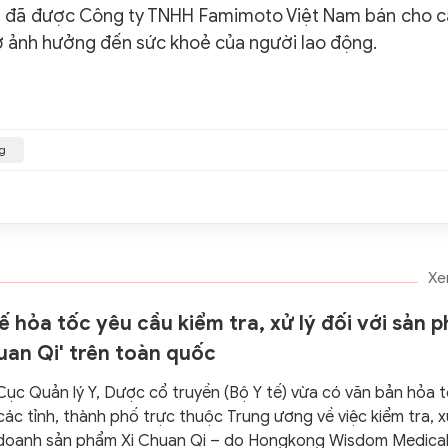
ên đã được Công ty TNHH Famimoto Việt Nam bán cho 
ơ ảnh hưởng đến sức khoẻ của người lao động.
ng
Xe
ế hỏa tốc yêu cầu kiểm tra, xử lý đối với sản 
uan Qi' trên toàn quốc
Cục Quản lý Y, Dược cổ truyền (Bộ Y tế) vừa có văn bản hỏa t
các tỉnh, thành phố trực thuộc Trung ương về việc kiểm tra, x
 doanh sản phẩm Xi Chuan Qi – do Hongkong Wisdom Medica