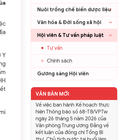
của
Nuôi trồng chế biến dược liệu
Văn hóa & Đời sống xã hội
iệc
địa
Hội viên & Tư vấn pháp luật
Tư vấn
ở Y
Chính sách
ông
ẩm
Gương sáng Hội viên
HH
yết
VĂN BẢN MỚI
Về việc ban hành Kế hoạch thực
mì
hiện Thông báo số 68-TB/VPTw
ngày 26 tháng 5 năm 2026 của
Văn phòng Trung ương Đảng về
kết luận của đồng chí Tổng Bí
thư, Chủ tịch nước tại buổi làm