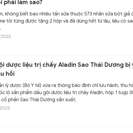
i phải làm sao?
m, không biết bao nhiêu tấn sữa thuộc 573 nhãn sữa bột giả
mẹ tôi từng được tặng 2 hộp và đã dùng hết từ lâu, liệu có s
.
/2025
i dược liệu trị chấy Aladin Sao Thái Dương bị
u hồi
 lý dược (Bộ Y tế) vừa ra thông báo đình chỉ lưu hành, thu hồ
c lô sản phẩm dầu gội dược liệu trị chấy Aladin, hộp 1 tuýp 
 cổ phần Sao Thái Dương sản xuất.
/2025