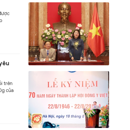
 được
ao
 yêu
i trên
30g của