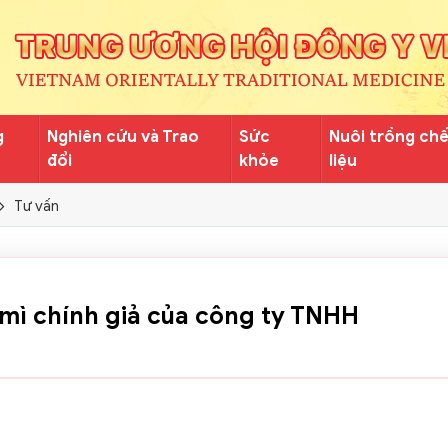
g
Nghiên cứu và Trao
Sức
Nuôi trồng ch
đổi
khỏe
liệu
Tư vấn
mì chính giả của công ty TNHH