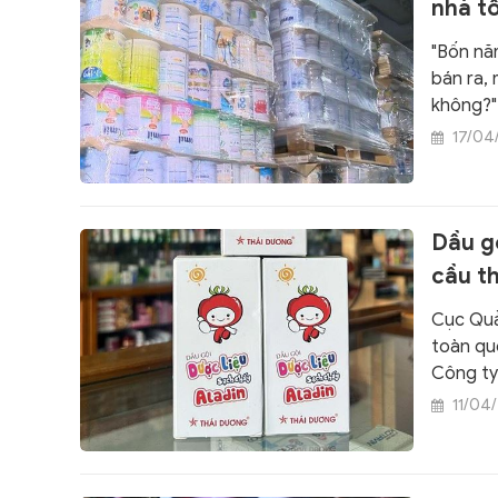
nhà tô
"Bốn nă
bán ra, 
không?"
17/04
Dầu gộ
cầu th
Cục Quản
toàn quố
Công ty
11/04