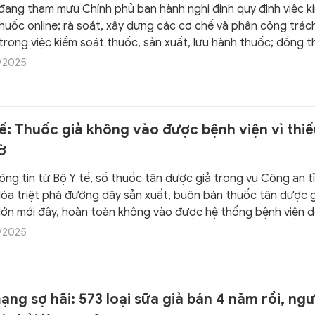
 đang tham mưu Chính phủ ban hành nghị định quy định việc k
huốc online; rà soát, xây dựng các cơ chế và phân công trác
trong việc kiểm soát thuốc, sản xuất, lưu hành thuốc; đồng t
y định xử phạt nghiêm với các hành vi buôn bán thuốc giả, t
/2025
rõ nguồn gốc…
ế: Thuốc giả không vào được bệnh viện vì thi
ờ
ông tin từ Bộ Y tế, số thuốc tân dược giả trong vụ Công an t
óa triệt phá đường dây sản xuất, buôn bán thuốc tân dược g
lớn mới đây, hoàn toàn không vào được hệ thống bệnh viện 
ó giấy tờ, chứng từ để tham gia đấu thầu.
/2025
ng sợ hãi: 573 loại sữa giả bán 4 năm rồi, ngư