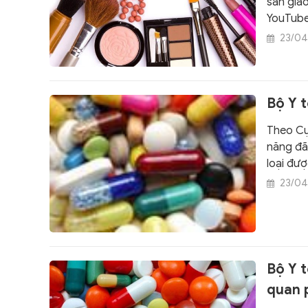
sàn giao
YouTube
23/04
Bộ Y t
Theo Cụ
năng đã 
loại đượ
hành ch
23/04
Bộ Y t
quan 