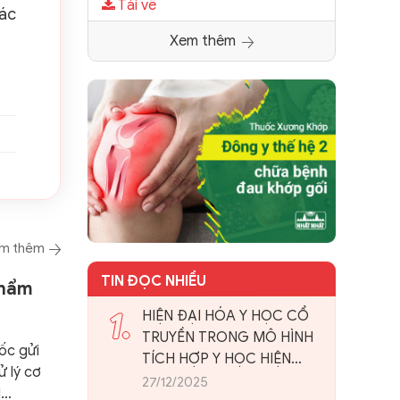
Tải về
các
Xem thêm
m thêm
TIN ĐỌC NHIỀU
phẩm
1.
HIỆN ĐẠI HÓA Y HỌC CỔ
TRUYỀN TRONG MÔ HÌNH
ốc gửi
TÍCH HỢP Y HỌC HIỆN
ử lý cơ
ĐẠI: NHÌN TỪ THỰC TIỄN
27/12/2025
l