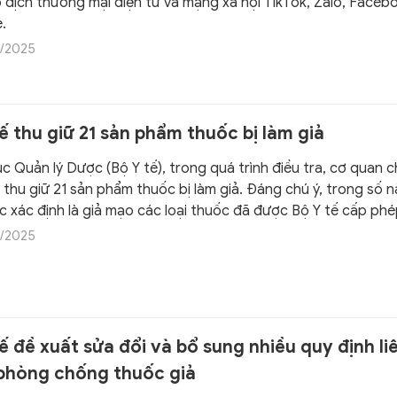
 dịch thương mại điện tử và mạng xã hội TikTok, Zalo, Faceb
.
/2025
ế thu giữ 21 sản phẩm thuốc bị làm giả
c Quản lý Dược (Bộ Y tế), trong quá trình điều tra, cơ quan 
thu giữ 21 sản phẩm thuốc bị làm giả. Đáng chú ý, trong số n
c xác định là giả mạo các loại thuốc đã được Bộ Y tế cấp phé
ính thức.
/2025
ế đề xuất sửa đổi và bổ sung nhiều quy định li
phòng chống thuốc giả