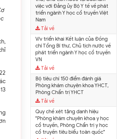
việc với Đảng ủy Bộ Y tế về phát
Cơ
triển ngành Y học cổ truyền Việt
ác
Nam
Tải về
V/v triển khai Kết luận của Đồng
ch,
chí Tổng Bí thư, Chủ tịch nước về
chỉ
phát triển ngành Y học cổ truyền
VN
Tải về
 22
Bộ tiêu chí 150 điểm đánh giá
các
Phòng khám chuyên khoa YHCT,
513
Phòng Chẩn trị YHCT
Tải về
Quy chế xét tặng danh hiệu
ờng
"Phòng khám chuyên khoa y học
hơn
cổ truyền, Phòng Chẩn trị y học
cổ truyền tiêu biểu toàn quốc"