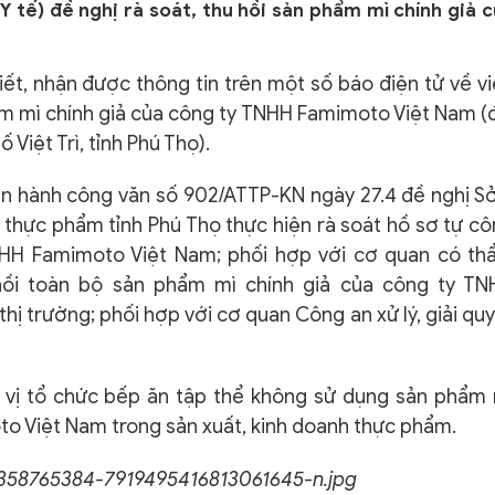
 tế) đề nghị rà soát, thu hồi sản phẩm mì chính giả 
ết, nhận được thông tin trên một số báo điện tử về v
ẩm mì chính giả của công ty TNHH Famimoto Việt Nam (
 Việt Trì, tỉnh Phú Thọ).
n hành công văn số 902/ATTP-KN ngày 27.4 đề nghị S
h thực phẩm tỉnh Phú Thọ thực hiện rà soát hồ sơ tự c
NHH Famimoto Việt Nam; phối hợp với cơ quan có th
 hồi toàn bộ sản phẩm mì chính giả của công ty TN
ị trường; phối hợp với cơ quan Công an xử lý, giải qu
 vị tổ chức bếp ăn tập thể không sử dụng sản phẩm 
to Việt Nam trong sản xuất, kinh doanh thực phẩm.