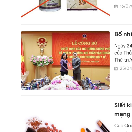
Factory
16/07
Bổ nh
Ngày 24
của Thủ
Thứ trư
25/04
Siết 
mạng 
Cục Quản