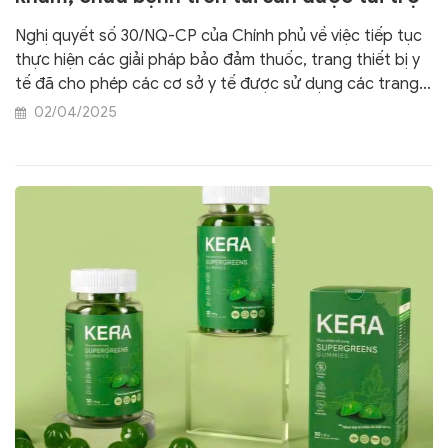
Nghị quyết số 30/NQ-CP của Chính phủ về việc tiếp tục
thực hiện các giải pháp bảo đảm thuốc, trang thiết bị y
tế đã cho phép các cơ sở y tế được sử dụng các trang
thiết bị y tế đã được cá nhân, tổ chức trong nước, nước
02/04/2025
ngoài hiến, biếu, tặng cho, đóng góp, viện trợ, tài trợ
(bao gồm các trang thiết bị y tế liên doanh, liên kết đã
hết thời hạn hợp đồng) nhưng chưa hoàn thành thủ tục
xác lập sở hữu toàn dân để khám bệnh, chữa bệnh. Các
dịch vụ kỹ thuật thực hiện bằng trang thiết bị y tế này
được Quỹ bảo hiểm y tế thanh toán. Nghị quyết có hiệu
lực thi hành từ ngày 4/3/2023.