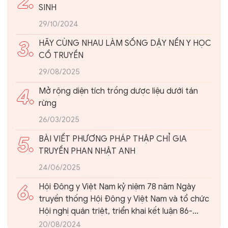
2.
SINH
29/10/2024
3.
HÃY CÙNG NHAU LÀM SỐNG DẬY NỀN Y HỌC
CỔ TRUYỀN
29/08/2025
4.
Mở rộng diện tích trồng dược liệu dưới tán
rừng
26/03/2025
5.
BÀI VIẾT PHƯƠNG PHÁP THẬP CHỈ GIA
TRUYỀN PHAN NHẬT ANH
24/06/2025
6.
Hội Đông y Việt Nam kỷ niệm 78 năm Ngày
truyền thống Hội Đông y Việt Nam và tổ chức
Hội nghị quán triệt, triển khai kết luận 86-
KL/TW của Ban Bí thư Trung ương Đảng về
20/08/2024