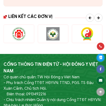
LIÊN KẾT CÁC ĐƠN VỊ
CỔNG THÔNG TIN ĐIỆN TỬ - HỘI ĐÔNG Y VIỆT
NAM
Cơ quan chủ quản: TW Hội Đông y Việt Nam
- Phụ trách Cổng TTĐT HĐYVN: TTND, PGS. TS Đậu
Xuân Cảnh, Chủ tịch Hội.
Điện thoại: 0913492216
- Chịu trách nhiệm Quản lý nội dung Cổng TTĐT HĐYVN:
Nhà báo Lại Đức Hồng