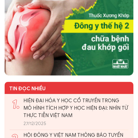
TIN ĐỌC NHIỀU
1.
HIỆN ĐẠI HÓA Y HỌC CỔ TRUYỀN TRONG
MÔ HÌNH TÍCH HỢP Y HỌC HIỆN ĐẠI: NHÌN TỪ
THỰC TIỄN VIỆT NAM
27/12/2025
HỘI ĐÔNG Y VIỆT NAM THÔNG BÁO TUYỂN