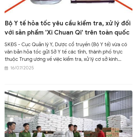
Bộ Y tế hỏa tốc yêu cầu kiểm tra, xử lý đối
với sản phẩm 'Xi Chuan Qi' trên toàn quốc
SKĐS - Cục Quản lý Y, Dược cổ truyền (Bộ Y tế) vừa có
văn bản hỏa tốc gửi Sở Y tế các tỉnh, thành phố trực
thuộc Trung ương về việc kiểm tra, xử lý cơ sở kinh
doanh sản phẩm Xi Chuan Qi – do Hongkong Wisdom
16/07/2025
Medical Factory sản xuất nghi ngờ kém chất lượng/giả
mạo.