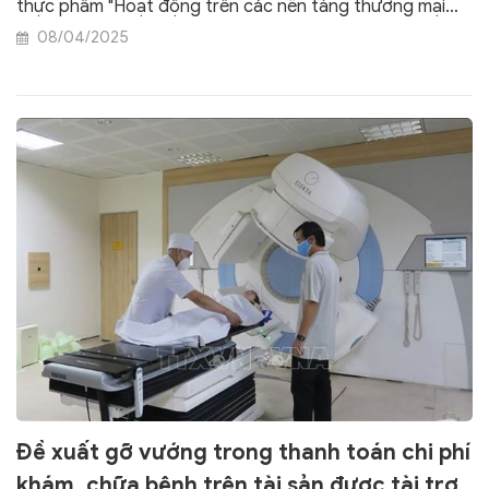
thực phẩm "Hoạt động trên các nền tảng thương mại
điện tử có từ 500 người tiếp cận trở lên" bị đề xuất mức
08/04/2025
phạt tù 5-10 năm.
Đề xuất gỡ vướng trong thanh toán chi phí
khám, chữa bệnh trên tài sản được tài trợ