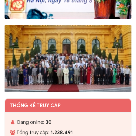
THỐNG KÊ TRUY CẬP
Đang online:
30
Tổng truy cập:
1.238.491