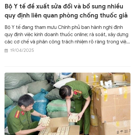
Bộ Y tế đề xuất sửa đổi và bổ sung nhiều
quy định liên quan phòng chống thuốc giả
Bộ Y tế đang tham mưu Chính phủ ban hành nghị định
quy định việc kinh doanh thuốc online; rà soát, xây dựng
các cơ chế và phân công trách nhiệm rõ ràng trong việc
kiểm soát thuốc, sản xuất, lưu hành thuốc; đồng thời bổ
19/04/2025
sung quy định xử phạt nghiêm với các hành vi buôn bán
thuốc giả, thuốc không rõ nguồn gốc…