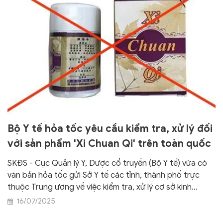
Bộ Y tế hỏa tốc yêu cầu kiểm tra, xử lý đối
với sản phẩm 'Xi Chuan Qi' trên toàn quốc
SKĐS - Cục Quản lý Y, Dược cổ truyền (Bộ Y tế) vừa có
văn bản hỏa tốc gửi Sở Y tế các tỉnh, thành phố trực
thuộc Trung ương về việc kiểm tra, xử lý cơ sở kinh
doanh sản phẩm Xi Chuan Qi – do Hongkong Wisdom
16/07/2025
Medical Factory sản xuất nghi ngờ kém chất lượng/giả