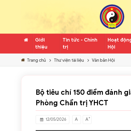
Giới
Tin tức - Chính
Hoạt độn
thiệu
trị
Hội
Trang chủ
Thư viện tài liệu
Văn bản Hội
Bộ tiêu chí 150 điểm đánh 
Phòng Chẩn trị YHCT
+
A
A
12/05/2026