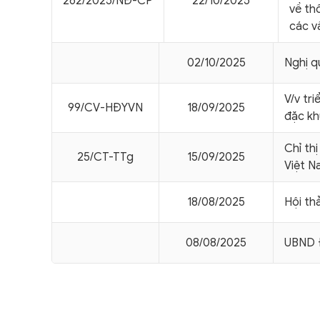
262/2025/NÐ-CP
22/10/2025
về th
các v
02/10/2025
Nghị 
V/v tr
99/CV-HÐYVN
18/09/2025
đặc kh
Chỉ th
25/CT-TTg
15/09/2025
Việt N
18/08/2025
Hội th
08/08/2025
UBND 