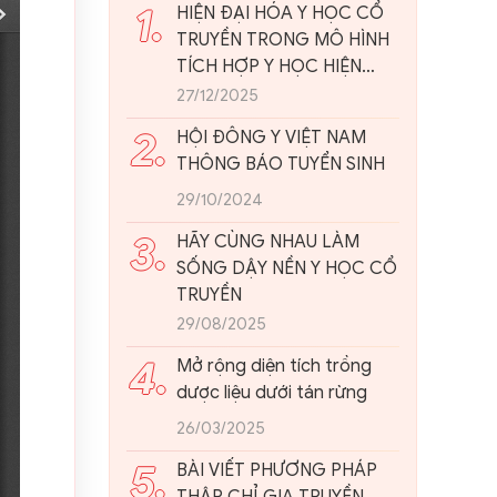
1.
HIỆN ĐẠI HÓA Y HỌC CỔ
TRUYỀN TRONG MÔ HÌNH
TÍCH HỢP Y HỌC HIỆN
ĐẠI: NHÌN TỪ THỰC TIỄN
27/12/2025
VIỆT NAM
2.
HỘI ĐÔNG Y VIỆT NAM
THÔNG BÁO TUYỂN SINH
29/10/2024
3.
HÃY CÙNG NHAU LÀM
SỐNG DẬY NỀN Y HỌC CỔ
TRUYỀN
29/08/2025
4.
Mở rộng diện tích trồng
dược liệu dưới tán rừng
26/03/2025
5.
BÀI VIẾT PHƯƠNG PHÁP