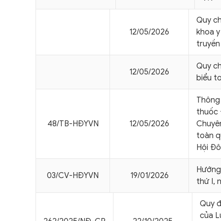
Quy ch
12/05/2026
khoa y
truyền
Quy ch
12/05/2026
biểu t
Thông 
thuốc 
48/TB-HÐYVN
12/05/2026
Chuyên
toàn q
Hội Đô
Hướng 
03/CV-HÐYVN
19/01/2026
thứ I,
Quy đ
của L