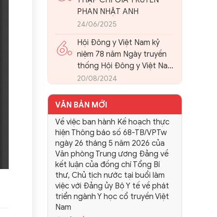
THẬP CHỈ GIA TRUYỀN
PHAN NHẬT ANH
24/06/2025
6.
Hội Đông y Việt Nam kỷ
niệm 78 năm Ngày truyền
thống Hội Đông y Việt Nam
và tổ chức Hội nghị quán
20/08/2024
triệt, triển khai kết luận 86-
KL/TW của Ban Bí thư
VĂN BẢN MỚI
Trung ương Đảng về phát
Về việc ban hành Kế hoạch thực
triển nền Y học cổ truyền
hiện Thông báo số 68-TB/VPTw
Việt Nam và Hội Đông y
ngày 26 tháng 5 năm 2026 của
Việt Nam trong giai đoạn
Văn phòng Trung ương Đảng về
mới.
kết luận của đồng chí Tổng Bí
thư, Chủ tịch nước tại buổi làm
việc với Đảng ủy Bộ Y tế về phát
triển ngành Y học cổ truyền Việt
Nam