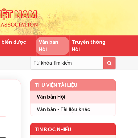
ế biến dược
Văn bản
Truyền thông
Hội
Hội
THƯ VIỆN TÀI LIỆU
Văn bản Hội
Văn bản - Tài liệu khác
TIN ĐỌC NHIỀU