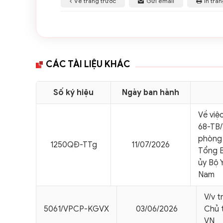
Về trang trước
Gửi email
In tra
CÁC TÀI LIỆU KHÁC
Số ký hiệu
Ngày ban hành
Về việ
68-TB/
phòng 
1250QÐ-TTg
11/07/2026
Tổng B
ủy Bộ 
Nam
V/v t
5061/VPCP-KGVX
03/06/2026
Chủ t
VN