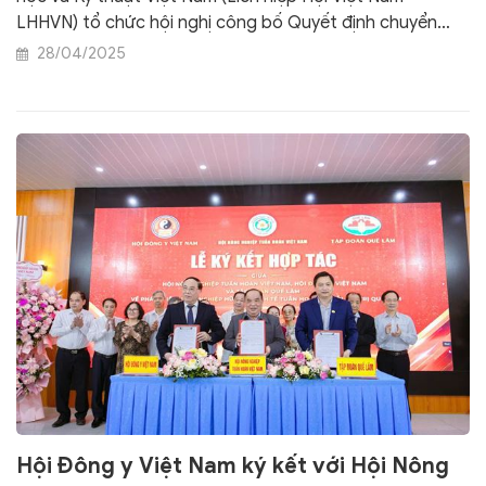
LHHVN) tổ chức hội nghị công bố Quyết định chuyển
giao tổ chức đảng và đảng viên của Chi bộ Hội Đông y
28/04/2025
Việt Nam thuộc Đảng ủy Liên hiệp các Hội Khoa học và
Kỹ thuật Việt Nam về Đảng ủy Mặt trận Tổ quốc, các
đoàn thể Trung ương theo Quyết định số 245/QĐ/TW
ngày 24 tháng 1 năm 2025 của Bộ Chính trị về thành lập
Đảng bộ Mặt trận Tổ quốc, các đoàn thể Trung ương.
Hội Đông y Việt Nam ký kết với Hội Nông