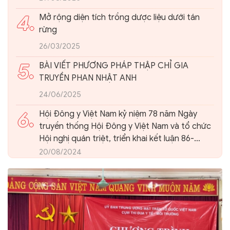
4.
Mở rộng diện tích trồng dược liệu dưới tán
rừng
26/03/2025
5.
BÀI VIẾT PHƯƠNG PHÁP THẬP CHỈ GIA
TRUYỀN PHAN NHẬT ANH
24/06/2025
6.
Hội Đông y Việt Nam kỷ niệm 78 năm Ngày
truyền thống Hội Đông y Việt Nam và tổ chức
Hội nghị quán triệt, triển khai kết luận 86-
KL/TW của Ban Bí thư Trung ương Đảng về
20/08/2024
phát triển nền Y học cổ truyền Việt Nam và
Hội Đông y Việt Nam trong giai đoạn mới.