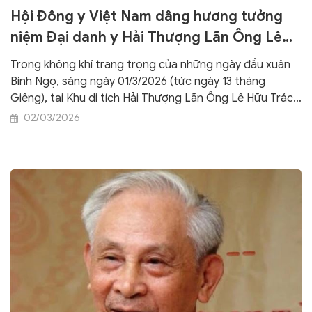
Hội Đông y Việt Nam dâng hương tưởng
niệm Đại danh y Hải Thượng Lãn Ông Lê
Hữu Trác tại Hà Tĩnh
Trong không khí trang trọng của những ngày đầu xuân
Bính Ngọ, sáng ngày 01/3/2026 (tức ngày 13 tháng
Giêng), tại Khu di tích Hải Thượng Lãn Ông Lê Hữu Trác
(xã Hương Sơn, tỉnh Hà Tĩnh), Hội Đông y Việt Nam đã
02/03/2026
cùng Đoàn đại biểu Bộ Y tế và các đơn vị y tế trong cả
nước tổ chức Lễ dâng hương tưởng niệm ngày viên tịch
của Đại danh y Hải Thượng Lãn Ông và kỷ niệm Ngày
truyền thống của những người làm công tác Y dược học
cổ truyền Việt Nam.