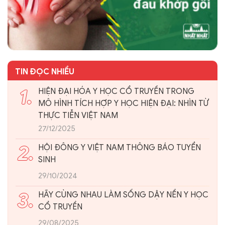
TIN ĐỌC NHIỀU
1.
HIỆN ĐẠI HÓA Y HỌC CỔ TRUYỀN TRONG
MÔ HÌNH TÍCH HỢP Y HỌC HIỆN ĐẠI: NHÌN TỪ
THỰC TIỄN VIỆT NAM
27/12/2025
2.
HỘI ĐÔNG Y VIỆT NAM THÔNG BÁO TUYỂN
SINH
29/10/2024
3.
HÃY CÙNG NHAU LÀM SỐNG DẬY NỀN Y HỌC
CỔ TRUYỀN
29/08/2025