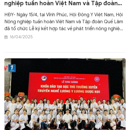
nghiệp tuần hoàn Việt Nam và Tập đoàn
Quế Lâm
HĐY- Ngày 15/4, tại Vĩnh Phúc, Hội Đông Y Việt Nam, Hội
Nông nghiệp tuần hoàn Việt Nam và Tập đoàn Quế Lâm
đã tổ chức Lễ ký kết hợp tác về phát triển nông nghiệp
hữu cơ, kinh tế tuần hoàn, chuỗi giá trị Quế Lâm.
16/04/2025
Chương trình hợp tác nhằm phát huy tiềm năng, trí tuệ
của Hội viên, thành viên, phát triển vùng nuôi, trồng
dược liệu, sử dụng hiệu quả dược liệu để nâng cao sức
khỏe cho người dân.