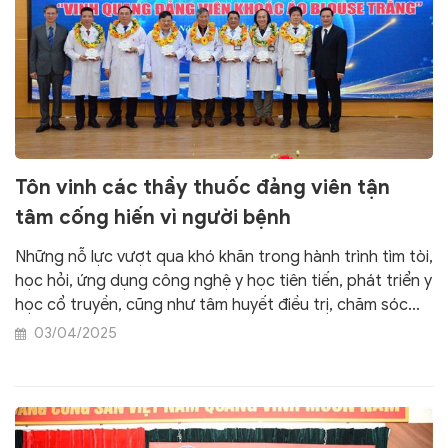
Tôn vinh các thầy thuốc đảng viên tận
tâm cống hiến vì người bệnh
Những nỗ lực vượt qua khó khăn trong hành trình tìm tòi,
học hỏi, ứng dụng công nghệ y học tiên tiến, phát triển y
học cổ truyền, cũng như tâm huyết điều trị, chăm sóc
người bệnh làm sao tốt hơn... đã được các chuyên gia,
03/04/2025
giáo sư, nhà quản lý bệnh viện chia sẻ trong chương
trình “Vinh quang đảng viên khoác áo blouse trắng”.