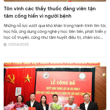
Tôn vinh các thầy thuốc đảng viên tận
tâm cống hiến vì người bệnh
Những nỗ lực vượt qua khó khăn trong hành trình tìm tòi,
học hỏi, ứng dụng công nghệ y học tiên tiến, phát triển y
học cổ truyền, cũng như tâm huyết điều trị, chăm sóc
người bệnh làm sao tốt hơn... đã được các chuyên gia,
03/04/2025
giáo sư, nhà quản lý bệnh viện chia sẻ trong chương
trình “Vinh quang đảng viên khoác áo blouse trắng”.