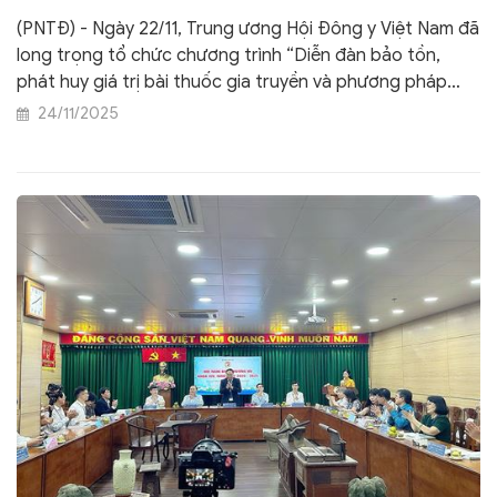
(PNTĐ) - Ngày 22/11, Trung ương Hội Đông y Việt Nam đã
long trọng tổ chức chương trình “Diễn đàn bảo tồn,
phát huy giá trị bài thuốc gia truyền và phương pháp
chữa bệnh độc đáo bằng y học cổ truyền phục vụ sự
24/11/2025
nghiệp bảo vệ chăm sóc sức khỏe nhân dân”.