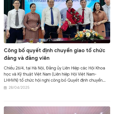
Công bố quyết định chuyển giao tổ chức
đảng và đảng viên
Chiều 26/4, tại Hà Nội, Đảng ủy Liên Hiệp các Hội Khoa
học và Kỹ thuật Việt Nam (Liên hiệp Hội Việt Nam-
LHHVN) tổ chức hội nghị công bố Quyết định chuyển
giao tổ chức đảng và đảng viên của Chi bộ Hội Đông y
28/04/2025
Việt Nam thuộc Đảng ủy Liên hiệp các Hội Khoa học và
Kỹ thuật Việt Nam về Đảng ủy Mặt trận Tổ quốc, các
đoàn thể Trung ương theo Quyết định số 245/QĐ/TW
ngày 24 tháng 1 năm 2025 của Bộ Chính trị về thành lập