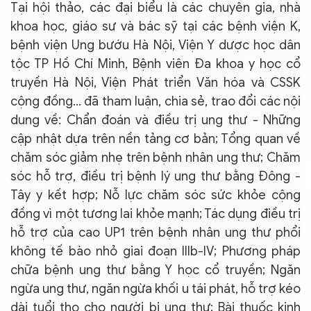
Tại hội thảo, các đại biểu là các chuyên gia, nhà
khoa học, giáo sư và bác sỹ tại các bệnh viện K,
bệnh viện Ung bướu Hà Nội, Viện Y dược học dân
tộc TP Hồ Chí Minh, Bệnh viên Đa khoa y học cổ
truyền Hà Nội, Viện Phát triển Văn hóa và CSSK
cộng đồng… đã tham luận, chia sẻ, trao đổi các nội
dung về: Chẩn đoán và điều trị ung thư - Những
cập nhật dựa trên nền tảng cơ bản; Tổng quan về
chăm sóc giảm nhẹ trên bệnh nhân ung thư; Chăm
sóc hỗ trợ, điều trị bệnh lý ung thư bằng Đông -
Tây y kết hợp; Nỗ lực chăm sóc sức khỏe cộng
đồng vì một tương lai khỏe mạnh; Tác dụng điều trị
hỗ trợ của cao UP1 trên bệnh nhân ung thư phổi
không tế bào nhỏ giai đoạn IIIb-IV; Phương pháp
chữa bệnh ung thư bằng Y học cổ truyền; Ngăn
ngừa ung thư, ngăn ngừa khối u tái phát, hỗ trợ kéo
dài tuổi thọ cho người bị ung thư; Bài thuốc kinh