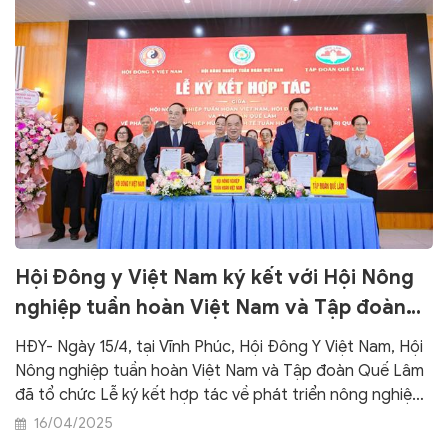
Đảng bộ Mặt trận Tổ quốc, các đoàn thể Trung ương.
Hội Đông y Việt Nam ký kết với Hội Nông
nghiệp tuần hoàn Việt Nam và Tập đoàn
Quế Lâm
HĐY- Ngày 15/4, tại Vĩnh Phúc, Hội Đông Y Việt Nam, Hội
Nông nghiệp tuần hoàn Việt Nam và Tập đoàn Quế Lâm
đã tổ chức Lễ ký kết hợp tác về phát triển nông nghiệp
hữu cơ, kinh tế tuần hoàn, chuỗi giá trị Quế Lâm.
16/04/2025
Chương trình hợp tác nhằm phát huy tiềm năng, trí tuệ