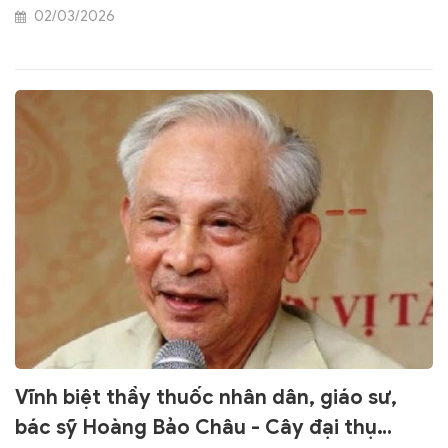
(xã Hương Sơn, tỉnh Hà Tĩnh), Hội Đông y Việt Nam đã
02/03/2026
cùng Đoàn đại biểu Bộ Y tế và các đơn vị y tế trong cả
nước tổ chức Lễ dâng hương tưởng niệm ngày viên tịch
của Đại danh y Hải Thượng Lãn Ông và kỷ niệm Ngày
truyền thống của những người làm công tác Y dược học
cổ truyền Việt Nam.
Vĩnh biệt thầy thuốc nhân dân, giáo sư,
bác sỹ Hoàng Bảo Châu - Cây đại thụ