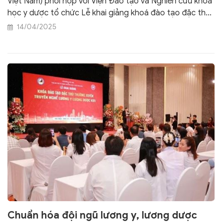
Việt Nam) phối hợp với Viện Đào tạo và Nghiên cứu khoa
học y dược tổ chức Lễ khai giảng khoá đào tạo đặc thù
thường xuyên truyền nghề lương y- lương dược.
14/04/2025
Chuẩn hóa đội ngũ lương y, lương dược