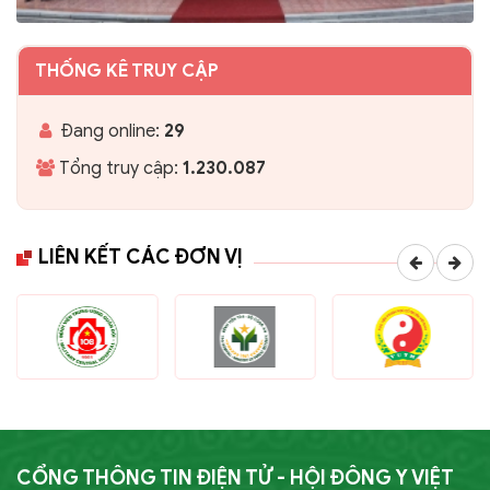
THỐNG KÊ TRUY CẬP
Đang online:
29
Tổng truy cập:
1.230.087
LIÊN KẾT CÁC ĐƠN VỊ
CỔNG THÔNG TIN ĐIỆN TỬ - HỘI ĐÔNG Y VIỆT