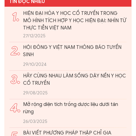
TIN ĐỌC NHIỀU
1.
HIỆN ĐẠI HÓA Y HỌC CỔ TRUYỀN TRONG
MÔ HÌNH TÍCH HỢP Y HỌC HIỆN ĐẠI: NHÌN TỪ
THỰC TIỄN VIỆT NAM
27/12/2025
2.
HỘI ĐÔNG Y VIỆT NAM THÔNG BÁO TUYỂN
SINH
29/10/2024
3.
HÃY CÙNG NHAU LÀM SỐNG DẬY NỀN Y HỌC
CỔ TRUYỀN
29/08/2025
4.
Mở rộng diện tích trồng dược liệu dưới tán
rừng
26/03/2025
BÀI VIẾT PHƯƠNG PHÁP THẬP CHỈ GIA