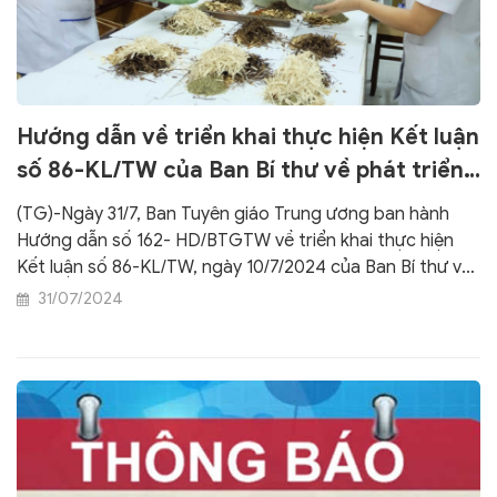
Hướng dẫn về triển khai thực hiện Kết luận
số 86-KL/TW của Ban Bí thư về phát triển
nền Y học cổ truyền Việt Nam và Hội Đông
(TG)-Ngày 31/7, Ban Tuyên giáo Trung ương ban hành
y Việt Nam trong giai đoạn mới
Hướng dẫn số 162- HD/BTGTW về triển khai thực hiện
Kết luận số 86-KL/TW, ngày 10/7/2024 của Ban Bí thư về
phát triển nền Y học cổ truyền Việt Nam và Hội Đông y
31/07/2024
Việt Nam trong giai đoạn mới. Tạp chí Tuyên giáo trân
trọng giới thiệu toàn văn bản Hướng dẫn.