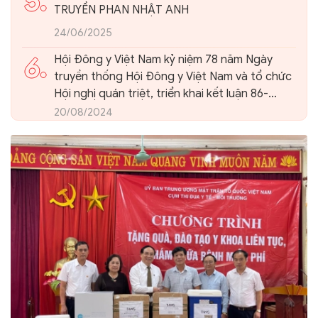
5.
TRUYỀN PHAN NHẬT ANH
24/06/2025
6.
Hội Đông y Việt Nam kỷ niệm 78 năm Ngày
truyền thống Hội Đông y Việt Nam và tổ chức
Hội nghị quán triệt, triển khai kết luận 86-
KL/TW của Ban Bí thư Trung ương Đảng về
20/08/2024
phát triển nền Y học cổ truyền Việt Nam và
Hội Đông y Việt Nam trong giai đoạn mới.