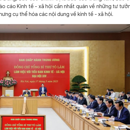
Báo cáo Kinh tế - xã hội cần nhất quán về những tư tưở
ưng cụ thể hóa các nội dung về kinh tế - xã hội.