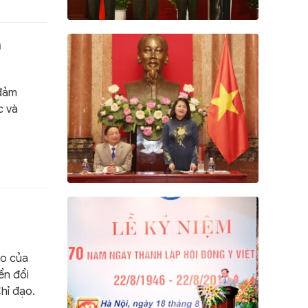
n
 đảm
c và
ạo của
ển đổi
hỉ đạo.