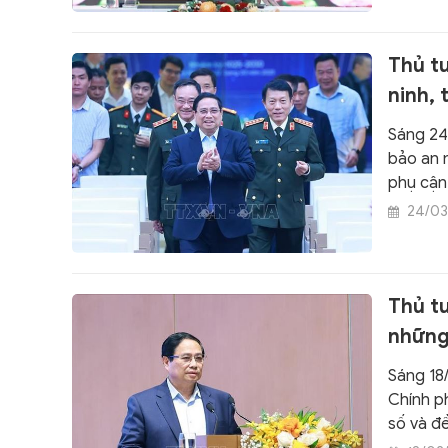
Thủ t
ninh, 
Sáng 24
bảo an n
phụ cận
24/03
Thủ tư
những
Sáng 18
Chính p
số và đề