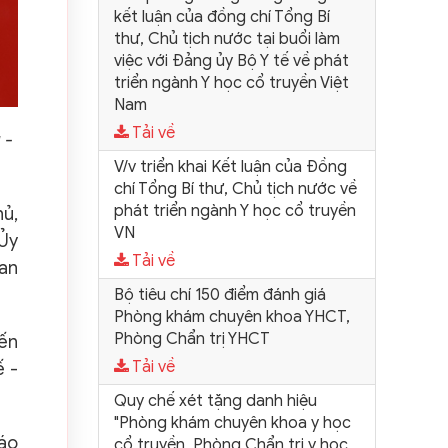
kết luận của đồng chí Tổng Bí
thư, Chủ tịch nước tại buổi làm
việc với Đảng ủy Bộ Y tế về phát
triển ngành Y học cổ truyền Việt
Nam
Tải về
 -
V/v triển khai Kết luận của Đồng
chí Tổng Bí thư, Chủ tịch nước về
phát triển ngành Y học cổ truyền
hủ,
VN
 Ủy
Tải về
ban
Bộ tiêu chí 150 điểm đánh giá
Phòng khám chuyên khoa YHCT,
Phòng Chẩn trị YHCT
iến
Tải về
ế -
Quy chế xét tặng danh hiệu
"Phòng khám chuyên khoa y học
cáo
cổ truyền, Phòng Chẩn trị y học