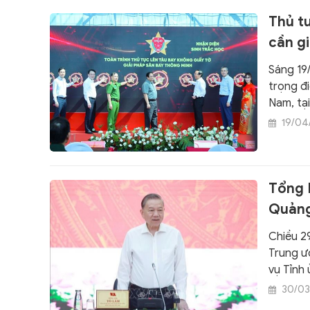
Thủ t
cần gi
Sáng 19/
trọng đ
Nam, tạ
biểu đã 
19/04
thực điệ
Tổng 
Quảng
Chiều 2
Trung ư
vụ Tỉnh
30/03