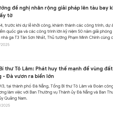
ướng đề nghị nhân rộng giải pháp lên tàu bay 
ấy tờ
4, trước khi dự lễ khởi công, khánh thành các công trình, dự 
iểm quốc gia và các công trình lớn kỷ niệm 50 năm giải phóng
i nhà ga T3 Tân Sơn Nhất, Thủ tướng Phạm Minh Chính cùng c
dự lễ công bố triển khai thí điểm giải pháp ứng dụng định dan
/2025
n tử và nhận diện sinh trắc học phục vụ làm thủ tục lên tàu b
Bí thư Tô Lâm: Phát huy thế mạnh để vùng đất
 - Đà vươn ra biển lớn
9/3, tại thành phố Đà Nẵng, Tổng Bí thư Tô Lâm và Đoàn côn
ơng làm việc với Ban Thường vụ Thành ủy Đà Nẵng và Ban T
 ủy Quảng Nam.
/2025