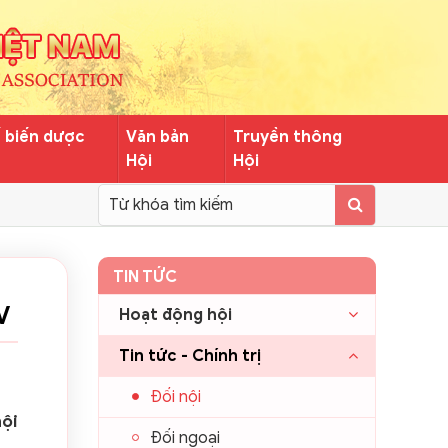
ế biến dược
Văn bản
Truyền thông
Hội
Hội
TIN TỨC
V
Hoạt động hội
Tin tức - Chính trị
Đối nội
hội
Đối ngoại