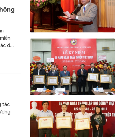
không
án
 miền
ác đại
h, xác
ay.
g tác
hường