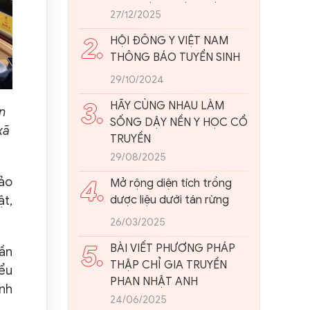
ĐẠI: NHÌN TỪ THỰC TIỄN
27/12/2025
VIỆT NAM
2.
HỘI ĐÔNG Y VIỆT NAM
THÔNG BÁO TUYỂN SINH
29/10/2024
3.
HÃY CÙNG NHAU LÀM
n
SỐNG DẬY NỀN Y HỌC CỔ
xã
TRUYỀN
29/08/2025
4.
hảo
Mở rộng diện tích trồng
dược liệu dưới tán rừng
ật,
26/03/2025
5.
BÀI VIẾT PHƯƠNG PHÁP
Gần
THẬP CHỈ GIA TRUYỀN
iểu
PHAN NHẬT ANH
inh
24/06/2025