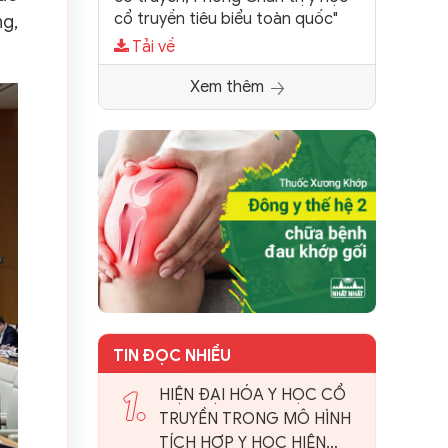
cổ truyền tiêu biểu toàn quốc"
ng,
Tải về
Xem thêm
TIN ĐỌC NHIỀU
1.
HIỆN ĐẠI HÓA Y HỌC CỔ
TRUYỀN TRONG MÔ HÌNH
TÍCH HỢP Y HỌC HIỆN