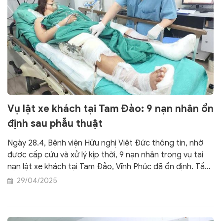
Vụ lật xe khách tại Tam Đảo: 9 nạn nhân ổn
định sau phẫu thuật
Ngày 28.4, Bệnh viện Hữu nghị Việt Đức thông tin, nhờ
được cấp cứu và xử lý kịp thời, 9 nạn nhân trong vụ tai
nạn lật xe khách tại Tam Đảo, Vĩnh Phúc đã ổn định. Tất
cả, các bệnh nhân được chuyển về các khoa chuyên
29/04/2025
môn của bệnh viện để tiếp tục điều trị và chăm sóc
chuyên sâu.