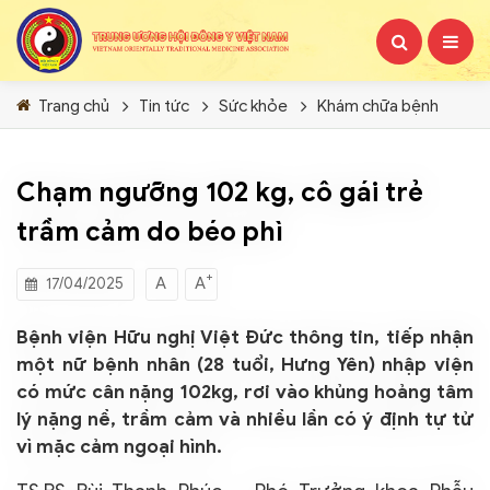
Trang chủ
Tin tức
Sức khỏe
Khám chữa bệnh
Chạm ngưỡng 102 kg, cô gái trẻ
trầm cảm do béo phì
+
A
A
17/04/2025
Bệnh viện Hữu nghị Việt Đức thông tin, tiếp nhận
một nữ bệnh nhân (28 tuổi, Hưng Yên) nhập viện
có mức cân nặng 102kg, rơi vào khủng hoảng tâm
lý nặng nề, trầm cảm và nhiều lần có ý định tự tử
vì mặc cảm ngoại hình.