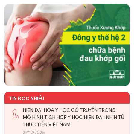
TIN ĐỌC NHIỀU
1.
HIỆN ĐẠI HÓA Y HỌC CỔ TRUYỀN TRONG
MÔ HÌNH TÍCH HỢP Y HỌC HIỆN ĐẠI: NHÌN TỪ
THỰC TIỄN VIỆT NAM
27/12/2025