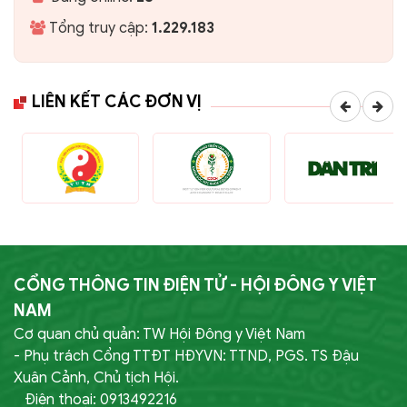
Tổng truy cập:
1.229.183
LIÊN KẾT CÁC ĐƠN VỊ
CỔNG THÔNG TIN ĐIỆN TỬ - HỘI ĐÔNG Y VIỆT
NAM
Cơ quan chủ quản: TW Hội Đông y Việt Nam
- Phụ trách Cổng TTĐT HĐYVN: TTND, PGS. TS Đậu
Xuân Cảnh, Chủ tịch Hội.
Điện thoại: 0913492216