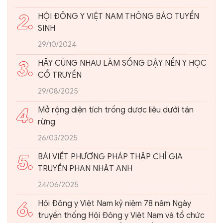
2.
HỘI ĐÔNG Y VIỆT NAM THÔNG BÁO TUYỂN
SINH
29/10/2024
3.
HÃY CÙNG NHAU LÀM SỐNG DẬY NỀN Y HỌC
CỔ TRUYỀN
29/08/2025
4.
Mở rộng diện tích trồng dược liệu dưới tán
rừng
26/03/2025
5.
BÀI VIẾT PHƯƠNG PHÁP THẬP CHỈ GIA
TRUYỀN PHAN NHẬT ANH
24/06/2025
6.
Hội Đông y Việt Nam kỷ niệm 78 năm Ngày
truyền thống Hội Đông y Việt Nam và tổ chức