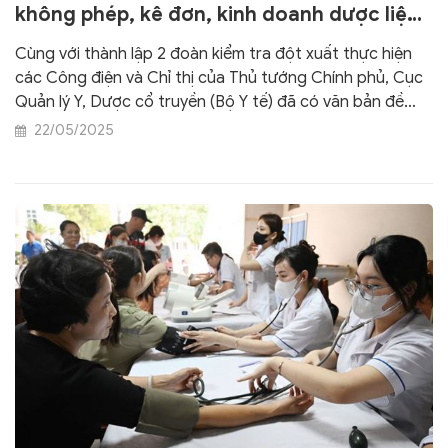
không phép, kê đơn, kinh doanh dược liệu,
thuốc cổ truyền không rõ nguồn gốc
Cùng với thành lập 2 đoàn kiểm tra đột xuất thực hiện
các Công điện và Chỉ thị của Thủ tướng Chính phủ, Cục
Quản lý Y, Dược cổ truyền (Bộ Y tế) đã có văn bản đề
nghị Sở Y tế các tỉnh, thành phố tăng cường thanh, kiểm
22/05/2025
tra hoạt động khám chữa bệnh và thông tin, quảng cáo
trong lĩnh vực y, dược cổ truyền.