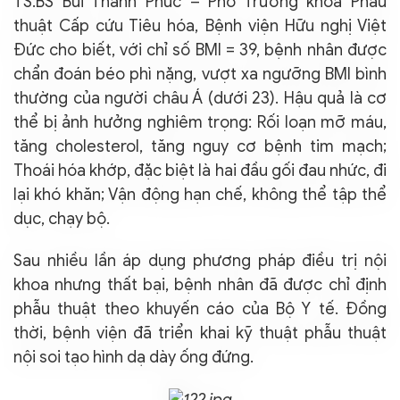
TS.BS Bùi Thanh Phúc – Phó Trưởng khoa Phẫu
thuật Cấp cứu Tiêu hóa, Bệnh viện Hữu nghị Việt
Đức cho biết, với chỉ số BMI = 39, bệnh nhân được
chẩn đoán béo phì nặng, vượt xa ngưỡng BMI bình
thường của người châu Á (dưới 23). Hậu quả là cơ
thể bị ảnh hưởng nghiêm trọng: Rối loạn mỡ máu,
tăng cholesterol, tăng nguy cơ bệnh tim mạch;
Thoái hóa khớp, đặc biệt là hai đầu gối đau nhức, đi
lại khó khăn; Vận động hạn chế, không thể tập thể
dục, chạy bộ.
Sau nhiều lần áp dụng phương pháp điều trị nội
khoa nhưng thất bại, bệnh nhân đã được chỉ định
phẫu thuật theo khuyến cáo của Bộ Y tế. Đồng
thời, bệnh viện đã triển khai kỹ thuật phẫu thuật
nội soi tạo hình dạ dày ống đứng.