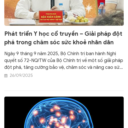
Phát triển Y học cổ truyền – Giải pháp đột
phá trong chăm sóc sức khoẻ nhân dân
Ngày 9 tháng 9 năm 2025, Bộ Chính trị ban hành Nghị
quyết số 72-NQ/TW của Bộ Chính trị về một số giải pháp
đột phá, tăng cường bảo vệ, chăm sóc và nâng cao sức
khỏe nhân dân. Thực hiện Nghị quyết, một trong những
26/09/2025
giải pháp đột phá đang được nhấn mạnh là phát triển y
học cổ truyền (YHCT). Đây không chỉ là vấn đề y tế, mà
còn gắn với văn hoá, kinh tế và bản sắc dân tộc.