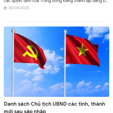
các quyết định của Trung ương Đảng thành lập đảng bộ
tỉnh và nhân sự lãnh đạo địa phương" tại TPHCM và có
30/06/2025
bài phát biểu với nhân dân Thành phố, đồng thời gửi
gắm thông điệp tới nhân dân cả nước. Cổng TTĐT Chính
phủ trân trọng giới thiệu toàn văn bài phát biểu của
đồng chí Tổng Bí thư.
Danh sách Chủ tịch UBND các tỉnh, thành
mới sau sáp nhập