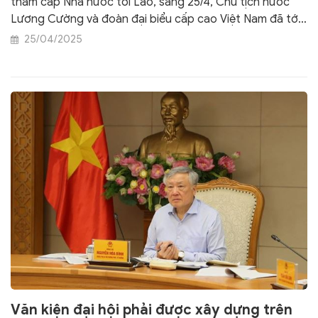
thăm cấp Nhà nước tới Lào, sáng 25/4, Chủ tịch nước
Lương Cường và đoàn đại biểu cấp cao Việt Nam đã tới
dự chương trình Giao lưu hữu nghị với chủ đề "Việt – Lào
25/04/2025
hai nước chúng ta, tình sâu hơn nước Hồng Hà - Cửu
Long", được tổ chức tại Trung tâm Hội nghị Quốc gia ở
thủ đô Viêng Chăn. Chương trình được truyền hình trực
tiếp trên Đài Truyền hình quốc gia Lào.
Văn kiện đại hội phải được xây dựng trên