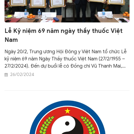
Lễ Kỷ niệm 69 năm ngày thầy thuốc Việt
Nam
Ngày 20/2, Trung ương Hội Đông y Việt Nam tổ chức Lễ
kỷ niệm 69 năm Ngày Thầy thuốc Việt Nam (27/2/1955 –
27/2/2024). Đến dự buổi lễ có Đồng chí Vũ Thanh Mai,
Phó Trưởng Ban Tuyên giáo Trung ương, Đồng chí Bùi
26/02/2024
Ngọc Quý, Vụ trưởng, Vụ Xã hội, Ban Tuyên giáo Trung
ương; TTND, PGS, TS Đậu Xuân Cảnh, Chủ tịch Hội Đông
y Việt Nam, cùng các đồng chí cán bộ của đoàn công
tác Ban Tuyên giáo Trung ương.