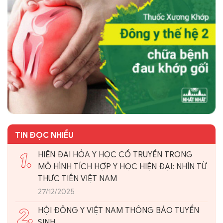
TIN ĐỌC NHIỀU
1.
HIỆN ĐẠI HÓA Y HỌC CỔ TRUYỀN TRONG
MÔ HÌNH TÍCH HỢP Y HỌC HIỆN ĐẠI: NHÌN TỪ
THỰC TIỄN VIỆT NAM
27/12/2025
2.
HỘI ĐÔNG Y VIỆT NAM THÔNG BÁO TUYỂN
SINH