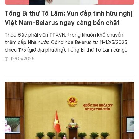
Tổng Bí thư Tô Lâm: Vun đắp tình hữu nghị
Việt Nam-Belarus ngày càng bền chặt
Theo Đặc phái viên TTXVN, trong khuôn khổ chuyến
thăm cấp Nhà nước Cộng hòa Belarus từ 11-12/5/2025,
chiều 11/5 (giờ địa phương), Tổng Bí thư Tô Lâm cùng
Đoàn đại biểu cấp cao Việt Nam đã có cuộc gặp Hội hữu
12/05/2025
nghị và giao lưu văn hóa với nước ngoài của Belarus, Hội
hữu nghị Belarus-Việt Nam và các cựu chuyên gia
Belarus đã từng giúp đỡ Việt Nam.