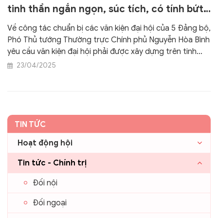
tinh thần ngắn ngọn, súc tích, có tính bứt
phá, vươn lên
Về công tác chuẩn bị các văn kiện đại hội của 5 Đảng bộ,
Phó Thủ tướng Thường trực Chính phủ Nguyễn Hòa Bình
yêu cầu văn kiện đại hội phải được xây dựng trên tinh
thần ngắn ngọn, súc tích, có tính bứt phá, vươn lên và
23/04/2025
có tính hành động cao; phải bao quát và quán triệt được
tình hình mới, phải rõ việc, rõ nội dung.
TIN TỨC
Hoạt động hội
Tin tức - Chính trị
Đối nội
Đối ngoại