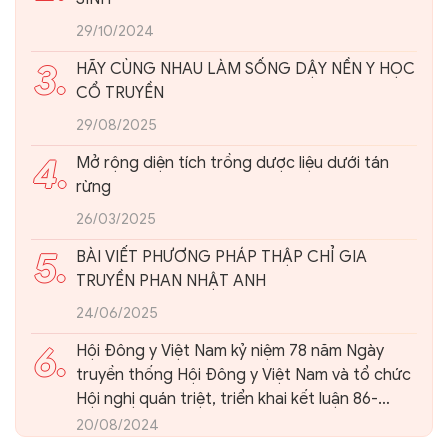
29/10/2024
3.
HÃY CÙNG NHAU LÀM SỐNG DẬY NỀN Y HỌC
CỔ TRUYỀN
29/08/2025
4.
Mở rộng diện tích trồng dược liệu dưới tán
rừng
26/03/2025
5.
BÀI VIẾT PHƯƠNG PHÁP THẬP CHỈ GIA
TRUYỀN PHAN NHẬT ANH
24/06/2025
6.
Hội Đông y Việt Nam kỷ niệm 78 năm Ngày
truyền thống Hội Đông y Việt Nam và tổ chức
Hội nghị quán triệt, triển khai kết luận 86-
KL/TW của Ban Bí thư Trung ương Đảng về
20/08/2024
phát triển nền Y học cổ truyền Việt Nam và