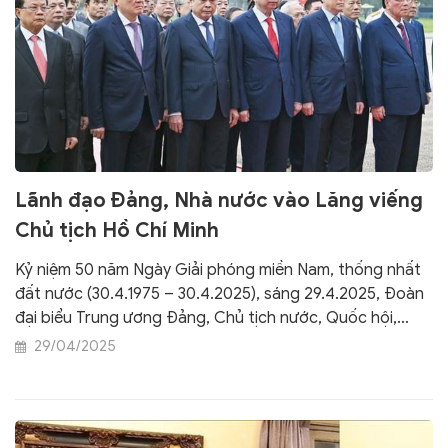
Lãnh đạo Đảng, Nhà nước vào Lăng viếng
Chủ tịch Hồ Chí Minh
Kỷ niệm 50 năm Ngày Giải phóng miền Nam, thống nhất
đất nước (30.4.1975 – 30.4.2025), sáng 29.4.2025, Đoàn
đại biểu Trung ương Đảng, Chủ tịch nước, Quốc hội,
Chính phủ, Ủy ban Trung ương Mặt trận Tổ quốc Việt
29/04/2025
Nam đến đặt vòng hoa và vào Lăng viếng Chủ tịch Hồ
Chí Minh, đặt vòng hoa tại Đài tưởng niệm các Anh hùng
liệt sỹ.