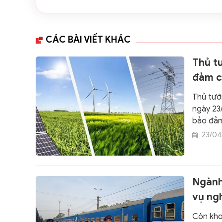
CÁC BÀI VIẾT KHÁC
Thủ tư
đảm c
Thủ tướ
ngày 23/
bảo đảm
23/04
Ngành
vụ ngh
Còn khoả