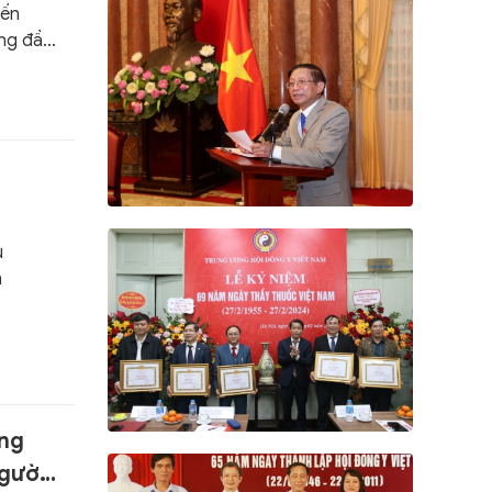
yến
ờng đầu
ủ
n
ong
người