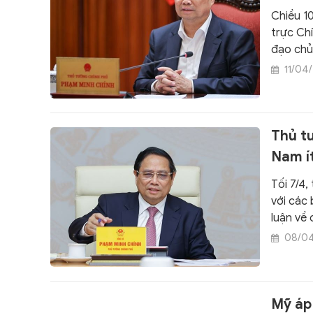
dân
Chiều 1
trực Chí
đạo chủ
hợp, lin
11/04
pháp ổn 
gỡ khó 
Thủ t
Nam í
Tối 7/4,
với các 
luận về 
hàng hó
08/0
Mỹ áp