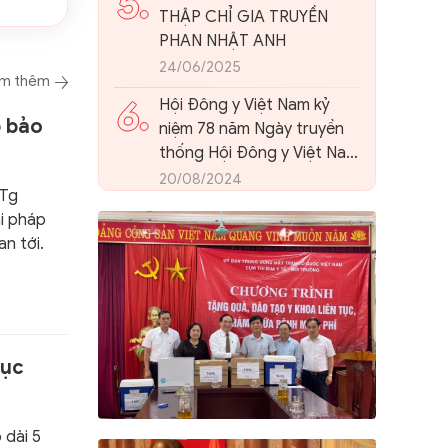
5.
THẬP CHỈ GIA TRUYỀN
PHAN NHẬT ANH
24/06/2025
m thêm
6.
Hội Đông y Việt Nam kỷ
p bảo
niệm 78 năm Ngày truyền
thống Hội Đông y Việt Nam
và tổ chức Hội nghị quán
20/08/2024
TTg
triệt, triển khai kết luận 86-
ải pháp
KL/TW của Ban Bí thư
n tới.
Trung ương Đảng về phát
triển nền Y học cổ truyền
Việt Nam và Hội Đông y
Việt Nam trong giai đoạn
mới.
hục
 dài 5