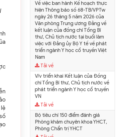
Về việc ban hành Kế hoạch thực
hiện Thông báo số 68-TB/VPTw
N
ngày 26 tháng 5 năm 2026 của
Văn phòng Trung ương Đảng về
kết luận của đồng chí Tổng Bí
inh
thư, Chủ tịch nước tại buổi làm
của
việc với Đảng ủy Bộ Y tế về phát
triển ngành Y học cổ truyền Việt
Nam
Tải về
ược
V/v triển khai Kết luận của Đồng
chí Tổng Bí thư, Chủ tịch nước về
phát triển ngành Y học cổ truyền
iễn
VN
bảo
Tải về
 lệ
Bộ tiêu chí 150 điểm đánh giá
 số
Phòng khám chuyên khoa YHCT,
tạo
Phòng Chẩn trị YHCT