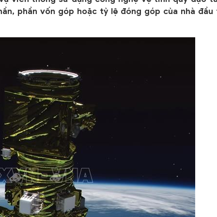
phần, phần vốn góp hoặc tỷ lệ đóng góp của nhà đầu