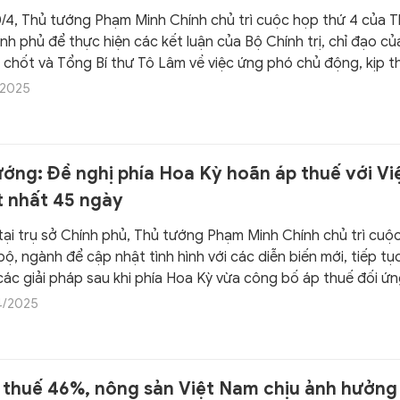
0/4, Thủ tướng Phạm Minh Chính chủ trì cuộc họp thứ 4 của 
nh phủ để thực hiện các kết luận của Bộ Chính trị, chỉ đạo củ
 chốt và Tổng Bí thư Tô Lâm về việc ứng phó chủ động, kịp th
h hoạt, hiệu quả với chính sách thuế quan mới của Hoa Kỳ và c
/2025
định kinh tế vĩ mô, thúc đẩy tăng trưởng, kiểm soát lạm phát
khăn cho doanh nghiệp, người dân.
ướng: Đề nghị phía Hoa Kỳ hoãn áp thuế với Vi
t nhất 45 ngày
 tại trụ sở Chính phủ, Thủ tướng Phạm Minh Chính chủ trì cuộ
bộ, ngành để cập nhật tình hình với các diễn biến mới, tiếp tụ
các giải pháp sau khi phía Hoa Kỳ vừa công bố áp thuế đối ứn
a đến từ nhiều quốc gia, trong đó có Việt Nam.
4/2025
 thuế 46%, nông sản Việt Nam chịu ảnh hưởng