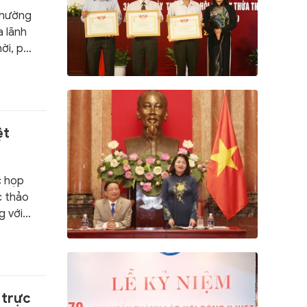
Thường
a lãnh
ời, phù
ác giải
, tháo
ệt
c họp
c thảo
g với
 trực