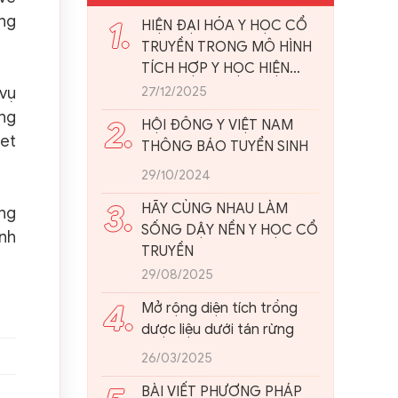
ụng
1.
HIỆN ĐẠI HÓA Y HỌC CỔ
TRUYỀN TRONG MÔ HÌNH
TÍCH HỢP Y HỌC HIỆN
ĐẠI: NHÌN TỪ THỰC TIỄN
27/12/2025
 vụ
VIỆT NAM
óng
2.
HỘI ĐÔNG Y VIỆT NAM
net
THÔNG BÁO TUYỂN SINH
29/10/2024
3.
HÃY CÙNG NHAU LÀM
ợng
SỐNG DẬY NỀN Y HỌC CỔ
anh
TRUYỀN
29/08/2025
4.
Mở rộng diện tích trồng
dược liệu dưới tán rừng
26/03/2025
BÀI VIẾT PHƯƠNG PHÁP