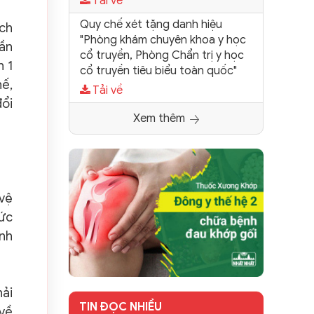
Tải về
Quy chế xét tặng danh hiệu
ịch
"Phòng khám chuyên khoa y học
tần
cổ truyền, Phòng Chẩn trị y học
n 1
cổ truyền tiêu biểu toàn quốc"
hế,
Tải về
đổi
Xem thêm
 vệ
hức
inh
hải
TIN ĐỌC NHIỀU
 về