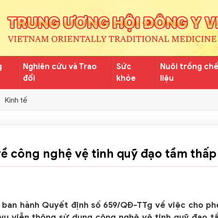
g
Nghiên cứu và Trao
Sức
Nuôi trồng ch
đổi
khỏe
liệu
Kinh tế
 về công nghệ vệ tinh quỹ đạo tầm thấp
 ban hành Quyết định số 659/QĐ-TTg về việc cho ph
h vụ viễn thông sử dụng công nghệ vệ tinh quỹ đạo 