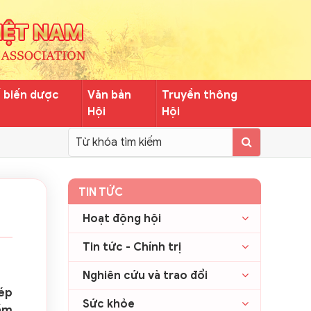
ế biến dược
Văn bản
Truyền thông
Hội
Hội
TIN TỨC
Hoạt động hội
Tin tức - Chính trị
Nghiên cứu và trao đổi
ép
Sức khỏe
tầm