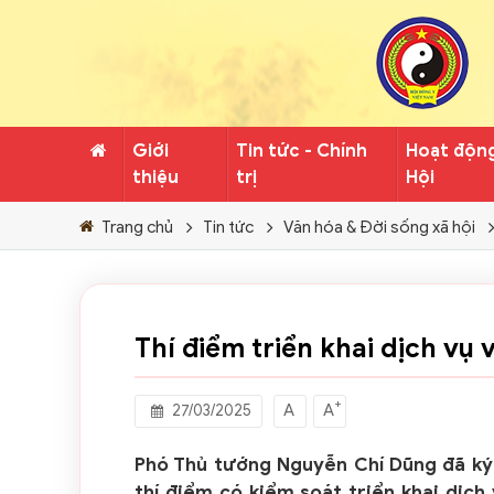
Giới
Tin tức - Chính
Hoạt độn
thiệu
trị
Hội
Trang chủ
Tin tức
Văn hóa & Đời sống xã hội
Thí điểm triển khai dịch vụ
+
A
A
27/03/2025
Phó Thủ tướng Nguyễn Chí Dũng đã ký
thí điểm có kiểm soát triển khai dịc