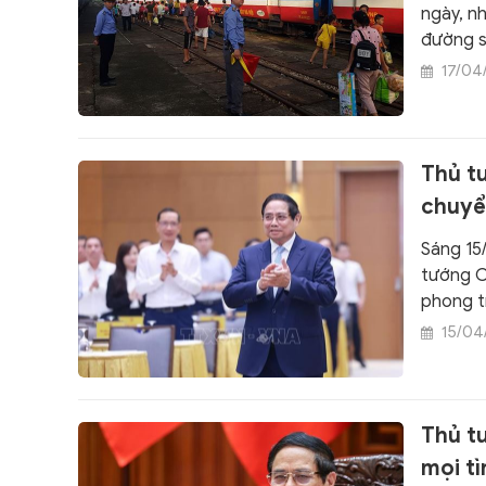
ngày, n
đường s
máy, toa
17/04
Thủ t
chuyể
Sáng 15/
tướng C
phong t
15/04
Thủ tư
mọi t