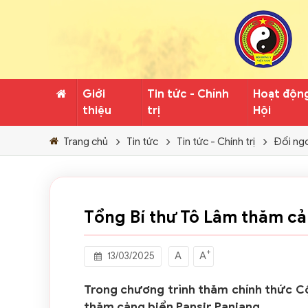
Giới
Tin tức - Chính
Hoạt độn
thiệu
trị
Hội
Trang chủ
Tin tức
Tin tức - Chính trị
Đối ng
Tổng Bí thư Tô Lâm thăm cả
+
A
A
13/03/2025
Trong chương trình thăm chính thức Cộ
thăm cảng biển Pansir Panjang.