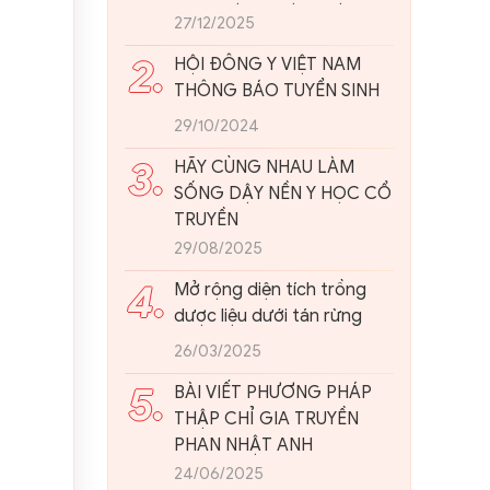
ĐẠI: NHÌN TỪ THỰC TIỄN
27/12/2025
VIỆT NAM
2.
HỘI ĐÔNG Y VIỆT NAM
THÔNG BÁO TUYỂN SINH
29/10/2024
3.
HÃY CÙNG NHAU LÀM
SỐNG DẬY NỀN Y HỌC CỔ
TRUYỀN
29/08/2025
4.
Mở rộng diện tích trồng
dược liệu dưới tán rừng
26/03/2025
5.
BÀI VIẾT PHƯƠNG PHÁP
THẬP CHỈ GIA TRUYỀN
PHAN NHẬT ANH
24/06/2025