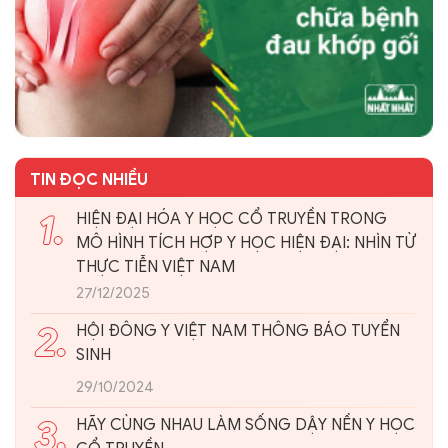
TIN ĐỌC NHIỀU
1.
HIỆN ĐẠI HÓA Y HỌC CỔ TRUYỀN TRONG
MÔ HÌNH TÍCH HỢP Y HỌC HIỆN ĐẠI: NHÌN TỪ
THỰC TIỄN VIỆT NAM
27/12/2025
2.
HỘI ĐÔNG Y VIỆT NAM THÔNG BÁO TUYỂN
SINH
29/10/2024
3.
HÃY CÙNG NHAU LÀM SỐNG DẬY NỀN Y HỌC