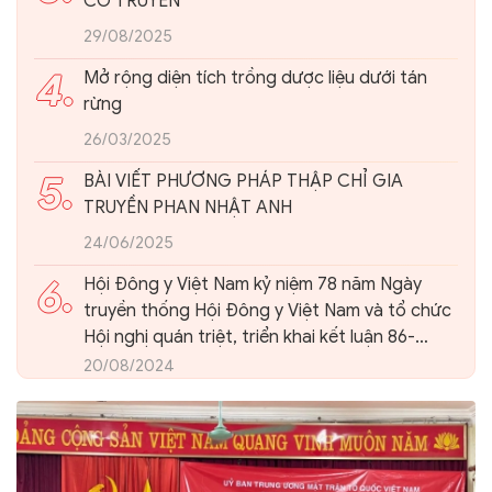
CỔ TRUYỀN
29/08/2025
4.
Mở rộng diện tích trồng dược liệu dưới tán
rừng
26/03/2025
5.
BÀI VIẾT PHƯƠNG PHÁP THẬP CHỈ GIA
TRUYỀN PHAN NHẬT ANH
24/06/2025
6.
Hội Đông y Việt Nam kỷ niệm 78 năm Ngày
truyền thống Hội Đông y Việt Nam và tổ chức
Hội nghị quán triệt, triển khai kết luận 86-
KL/TW của Ban Bí thư Trung ương Đảng về
20/08/2024
phát triển nền Y học cổ truyền Việt Nam và
Hội Đông y Việt Nam trong giai đoạn mới.