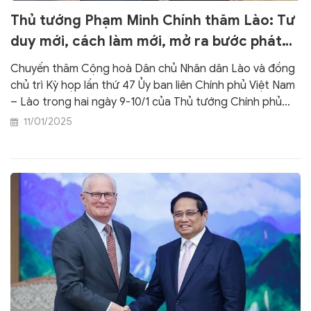
Thủ tướng Phạm Minh Chính thăm Lào: Tư
duy mới, cách làm mới, mở ra bước phát
triển mới
Chuyến thăm Cộng hoà Dân chủ Nhân dân Lào và đồng
chủ trì Kỳ họp lần thứ 47 Ủy ban liên Chính phủ Việt Nam
– Lào trong hai ngày 9-10/1 của Thủ tướng Chính phủ
Phạm Minh Chính và đoàn đại biểu cấp cao Việt Nam đã
11/01/2025
thành công tốt đẹp. Chuyến công tác đầu năm của Thủ
tướng Phạm Minh Chính, với tư duy mới, cách tiếp cận
mới, kỳ vọng mở ra bước phát triển mới trong quan hệ
Việt Nam – Lào.