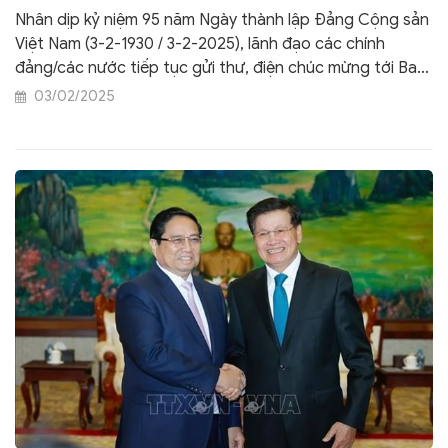
Ngày thành lập Đảng cộng sản Việt Nam
Nhân dịp kỷ niệm 95 năm Ngày thành lập Đảng Cộng sản
Việt Nam (3-2-1930 / 3-2-2025), lãnh đạo các chính
đảng/các nước tiếp tục gửi thư, điện chúc mừng tới Ban
Chấp hành Trung ương Đảng Cộng sản Việt Nam và
03/02/2025
đồng chí Tô Lâm, Tổng Bí thư Ban Chấp hành Trung
ương Đảng Cộng sản Việt Nam.