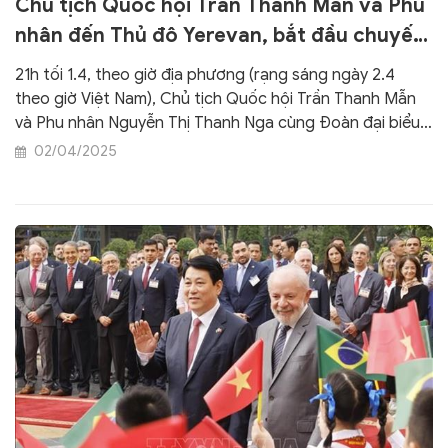
Chủ tịch Quốc hội Trần Thanh Mẫn và Phu
nhân đến Thủ đô Yerevan, bắt đầu chuyến
thăm chính thức Armenia
21h tối 1.4, theo giờ địa phương (rạng sáng ngày 2.4
theo giờ Việt Nam), Chủ tịch Quốc hội Trần Thanh Mẫn
và Phu nhân Nguyễn Thị Thanh Nga cùng Đoàn đại biểu
cấp cao nước ta đã tới sân bay quốc tế Zvartnots, Thủ
02/04/2025
đô Yerevan, bắt đầu chuyến thăm chính thức Cộng hòa
Armenia theo lời mời của Chủ tịch Quốc hội Alen
Simonyan.