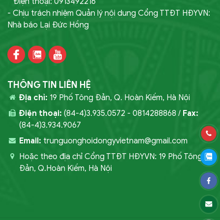
Điện thoại: 0913492216
- Chịu trách nhiệm Quản lý nội dung Cổng TTĐT HĐYVN:
Nhà báo Lại Đức Hồng
THÔNG TIN LIÊN HỆ
Địa chỉ:
19 Phố Tông Đản, Q. Hoàn Kiếm, Hà Nội
Điện thoại:
(84-4)3.935.0572 - 0814288868 /
Fax:
(84-4)3.934.9067
Email:
trunguonghoidongyvietnam@gmail.com
Hoặc theo địa chỉ Cổng TTĐT HĐYVN: 19 Phố Tông
Đản, Q.Hoàn Kiếm, Hà Nội