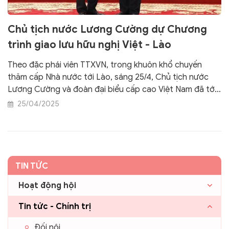
Chủ tịch nước Lương Cường dự Chương
trình giao lưu hữu nghị Việt - Lào
Theo đặc phái viên TTXVN, trong khuôn khổ chuyến
thăm cấp Nhà nước tới Lào, sáng 25/4, Chủ tịch nước
Lương Cường và đoàn đại biểu cấp cao Việt Nam đã tới
dự chương trình Giao lưu hữu nghị với chủ đề "Việt – Lào
25/04/2025
hai nước chúng ta, tình sâu hơn nước Hồng Hà - Cửu
Long", được tổ chức tại Trung tâm Hội nghị Quốc gia ở
thủ đô Viêng Chăn. Chương trình được truyền hình trực
tiếp trên Đài Truyền hình quốc gia Lào.
TIN TỨC
Hoạt động hội
Tin tức - Chính trị
Đối nội