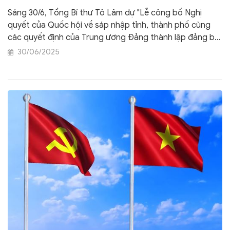
gửi nhân dân cả nước
Sáng 30/6, Tổng Bí thư Tô Lâm dự "Lễ công bố Nghị
quyết của Quốc hội về sáp nhập tỉnh, thành phố cùng
các quyết định của Trung ương Đảng thành lập đảng bộ
tỉnh và nhân sự lãnh đạo địa phương" tại TPHCM và có
30/06/2025
bài phát biểu với nhân dân Thành phố, đồng thời gửi
gắm thông điệp tới nhân dân cả nước. Cổng TTĐT Chính
phủ trân trọng giới thiệu toàn văn bài phát biểu của
đồng chí Tổng Bí thư.