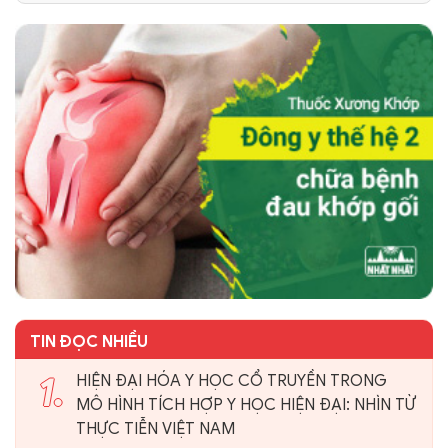
TIN ĐỌC NHIỀU
1.
HIỆN ĐẠI HÓA Y HỌC CỔ TRUYỀN TRONG
MÔ HÌNH TÍCH HỢP Y HỌC HIỆN ĐẠI: NHÌN TỪ
THỰC TIỄN VIỆT NAM