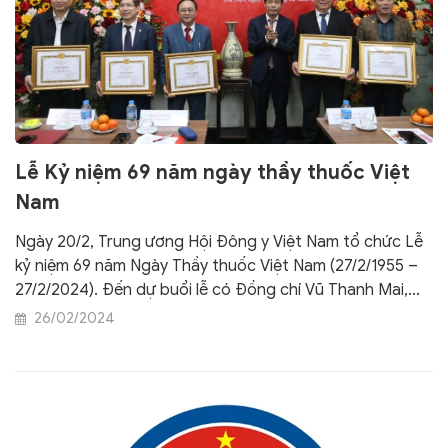
Lễ Kỷ niệm 69 năm ngày thầy thuốc Việt
Nam
Ngày 20/2, Trung ương Hội Đông y Việt Nam tổ chức Lễ
kỷ niệm 69 năm Ngày Thầy thuốc Việt Nam (27/2/1955 –
27/2/2024). Đến dự buổi lễ có Đồng chí Vũ Thanh Mai,
Phó Trưởng Ban Tuyên giáo Trung ương, Đồng chí Bùi
26/02/2024
Ngọc Quý, Vụ trưởng, Vụ Xã hội, Ban Tuyên giáo Trung
ương; TTND, PGS, TS Đậu Xuân Cảnh, Chủ tịch Hội Đông
y Việt Nam, cùng các đồng chí cán bộ của đoàn công
tác Ban Tuyên giáo Trung ương.