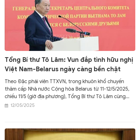
Tổng Bí thư Tô Lâm: Vun đắp tình hữu nghị
Việt Nam-Belarus ngày càng bền chặt
Theo Đặc phái viên TTXVN, trong khuôn khổ chuyến
thăm cấp Nhà nước Cộng hòa Belarus từ 11-12/5/2025,
chiều 11/5 (giờ địa phương), Tổng Bí thư Tô Lâm cùng
Đoàn đại biểu cấp cao Việt Nam đã có cuộc gặp Hội hữu
12/05/2025
nghị và giao lưu văn hóa với nước ngoài của Belarus, Hội
hữu nghị Belarus-Việt Nam và các cựu chuyên gia
Belarus đã từng giúp đỡ Việt Nam.