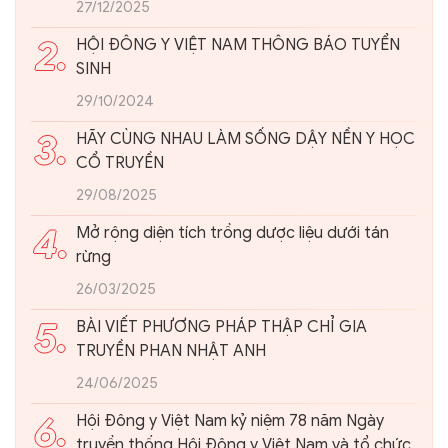
27/12/2025
2.
HỘI ĐÔNG Y VIỆT NAM THÔNG BÁO TUYỂN
SINH
29/10/2024
3.
HÃY CÙNG NHAU LÀM SỐNG DẬY NỀN Y HỌC
CỔ TRUYỀN
29/08/2025
4.
Mở rộng diện tích trồng dược liệu dưới tán
rừng
26/03/2025
5.
BÀI VIẾT PHƯƠNG PHÁP THẬP CHỈ GIA
TRUYỀN PHAN NHẬT ANH
24/06/2025
6.
Hội Đông y Việt Nam kỷ niệm 78 năm Ngày
truyền thống Hội Đông y Việt Nam và tổ chức