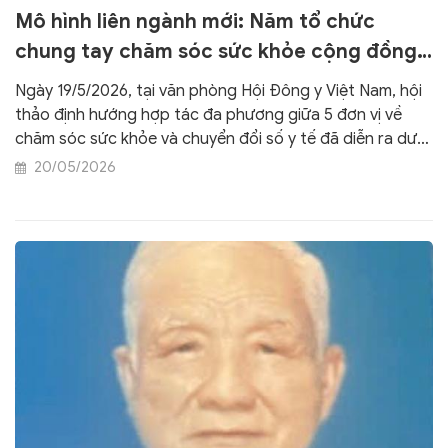
Mô hình liên ngành mới: Năm tổ chức
chung tay chăm sóc sức khỏe cộng đồng
và bảo tồn y học dân tộc
Ngày 19/5/2026, tại văn phòng Hội Đông y Việt Nam, hội
thảo định hướng hợp tác đa phương giữa 5 đơn vị về
chăm sóc sức khỏe và chuyển đổi số y tế đã diễn ra dưới
sự chủ trì của TTND.PGS.TS. Đậu Xuân Cảnh. Sự kiện kết
20/05/2026
thúc vào lúc 11h50 cùng ngày, đánh dấu bước ngoặt hình
thành Liên minh 5 bên cùng 5 chương trình hành động
cốt lõi hướng đến mục tiêu phụng sự cộng đồng.