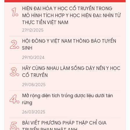
1.
HIỆN ĐẠI HÓA Y HỌC CỔ TRUYỀN TRONG
MÔ HÌNH TÍCH HỢP Y HỌC HIỆN ĐẠI: NHÌN TỪ
THỰC TIỄN VIỆT NAM
27/12/2025
2.
HỘI ĐÔNG Y VIỆT NAM THÔNG BÁO TUYỂN
SINH
29/10/2024
3.
HÃY CÙNG NHAU LÀM SỐNG DẬY NỀN Y HỌC
CỔ TRUYỀN
29/08/2025
4.
Mở rộng diện tích trồng dược liệu dưới tán
rừng
26/03/2025
5.
BÀI VIẾT PHƯƠNG PHÁP THẬP CHỈ GIA
TRUYỀN PHAN NHẬT ANH