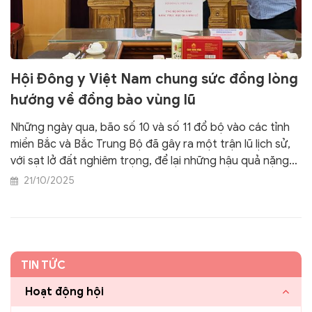
Hội Đông y Việt Nam chung sức đồng lòng
hướng về đồng bào vùng lũ
Những ngày qua, bão số 10 và số 11 đổ bộ vào các tỉnh
miền Bắc và Bắc Trung Bộ đã gây ra một trận lũ lịch sử,
với sạt lở đất nghiêm trọng, để lại những hậu quả nặng
nề về người và tài sản. Hàng chục ngàn người dân rơi
21/10/2025
vào cảnh hết sức khó khăn, đời sống bị ảnh hưởng
nghiêm trọng, sản xuất đình trệ, gián đoạn.
TIN TỨC
Hoạt động hội