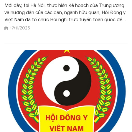
Mới đây, tại Hà Nội, thực hiện Kế hoạch của Trung ương
và hướng dẫn của các ban, ngành hữu quan, Hội Đông y
Việt Nam đã tổ chức Hội nghị trực tuyến toàn quốc để
lấy ý kiến góp ý Dự thảo các Văn kiện trình Đại hội đại
17/11/2025
biểu toàn quốc lần thứ XIV của Đảng. Việc lấy ý kiến rộng
rãi của nhân dân và các tổ chức vào dự thảo Văn kiện
Đại hội đại biểu toàn quốc của Đảng là một việc làm có ý
nghĩa vô cùng quan trọng, thể hiện tinh thần dân chủ, trí
tuệ tập thể và trách nhiệm chính trị cao nhất.