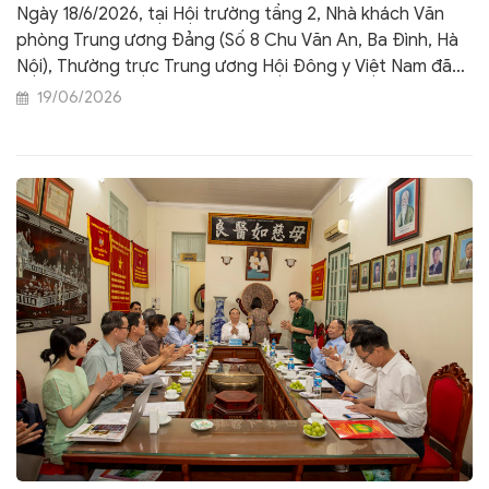
(mở rộng) - Chuẩn bị toàn diện cho Đại hội
Ngày 18/6/2026, tại Hội trường tầng 2, Nhà khách Văn
lần thứ XV và Lễ kỷ niệm 80 năm ngày
phòng Trung ương Đảng (Số 8 Chu Văn An, Ba Đình, Hà
thành lập Hội
Nội), Thường trực Trung ương Hội Đông y Việt Nam đã
long trọng tổ chức Hội nghị Ban Thường vụ và Hội nghị
19/06/2026
Ban Chấp hành Trung ương Hội (mở rộng) khóa XIV,
nhiệm kỳ 2020–2026. Hội nghị diễn ra dưới sự chủ trì của
TTND. PGS.TS. Đậu Xuân Cảnh – Chủ tịch Hội Đông y
Việt Nam.