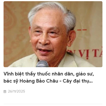
ứng dụng hiệu quả kỹ thuật cấy chỉ, hiện đại hóa Y học
cổ truyền, tích hợp Y học cổ truyền và YHHĐ phục vụ sự
nghiệp chăm sóc, bảo vệ và nâng cao sức khỏe nhân
dân.
Vĩnh biệt thầy thuốc nhân dân, giáo sư,
bác sỹ Hoàng Bảo Châu - Cây đại thụ
ngành Đông y Việt Nam
26/11/2025