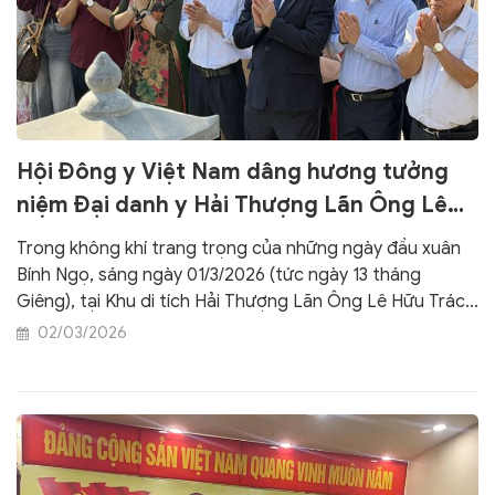
Hội Đông y Việt Nam dâng hương tưởng
niệm Đại danh y Hải Thượng Lãn Ông Lê
Hữu Trác tại Hà Tĩnh
Trong không khí trang trọng của những ngày đầu xuân
Bính Ngọ, sáng ngày 01/3/2026 (tức ngày 13 tháng
Giêng), tại Khu di tích Hải Thượng Lãn Ông Lê Hữu Trác
(xã Hương Sơn, tỉnh Hà Tĩnh), Hội Đông y Việt Nam đã
02/03/2026
cùng Đoàn đại biểu Bộ Y tế và các đơn vị y tế trong cả
nước tổ chức Lễ dâng hương tưởng niệm ngày viên tịch
của Đại danh y Hải Thượng Lãn Ông và kỷ niệm Ngày
truyền thống của những người làm công tác Y dược học
cổ truyền Việt Nam.