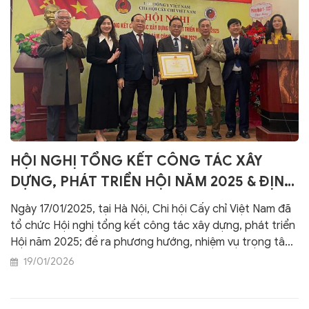
HỘI NGHỊ TỔNG KẾT CÔNG TÁC XÂY
DỰNG, PHÁT TRIỂN HỘI NĂM 2025 & ĐỊNH
HƯỚNG NHIỆM VỤ TRỌNG TÂM NĂM 2026
Ngày 17/01/2025, tại Hà Nội, Chi hội Cấy chỉ Việt Nam đã
- HỘI THẢO KHOA HỌC VỀ TÍCH HỢP CẤY
tổ chức Hội nghị tổng kết công tác xây dựng, phát triển
CHỈ TRONG ĐIỀU TRỊ MỘT SỐ BỆNH LÝ
Hội năm 2025; đề ra phương hướng, nhiệm vụ trọng tâm
năm 2026 và Hội thảo khoa học về tích hợp kỹ thuật cấy
19/01/2026
THƯỜNG GẶP
chỉ trong điều trị một số bệnh lý thường gặp trên lâm
sàng. Hội nghị thể hiện rõ vai trò định hướng, chỉ đạo của
Hội Đông y Việt Nam trong việc chuẩn hóa, phát triển và