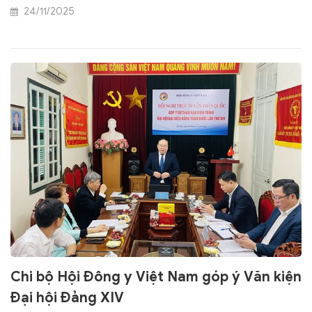
chữa bệnh độc đáo bằng y học cổ truyền phục vụ sự
24/11/2025
nghiệp bảo vệ chăm sóc sức khỏe nhân dân”.
Chi bộ Hội Đông y Việt Nam góp ý Văn kiện
Đại hội Đảng XIV