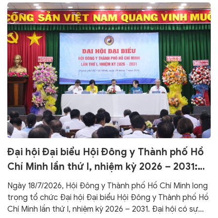
Đại hội Đại biểu Hội Đông y Thành phố Hồ
Chí Minh lần thứ I, nhiệm kỳ 2026 – 2031:
Xây dựng tổ chức Hội, phát huy tinh thần
Ngày 18/7/2026, Hội Đông y Thành phố Hồ Chí Minh long
“Đoàn kết – Đổi mới – Kế thừa – Phát
trọng tổ chức Đại hội Đại biểu Hội Đông y Thành phố Hồ
triển”
Chí Minh lần thứ I, nhiệm kỳ 2026 – 2031. Đại hội có sự