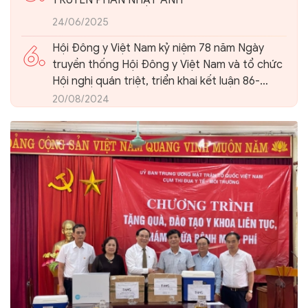
24/06/2025
6.
Hội Đông y Việt Nam kỷ niệm 78 năm Ngày
truyền thống Hội Đông y Việt Nam và tổ chức
Hội nghị quán triệt, triển khai kết luận 86-
KL/TW của Ban Bí thư Trung ương Đảng về
20/08/2024
phát triển nền Y học cổ truyền Việt Nam và
Hội Đông y Việt Nam trong giai đoạn mới.