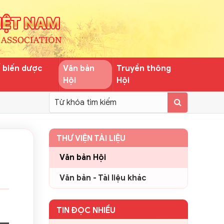
ế biến dược
Văn bản
Truyền thông
Hội
Hội
THƯ VIỆN TÀI LIỆU
m
Văn bản Hội
Văn bản - Tài liệu khác
TIN ĐỌC NHIỀU