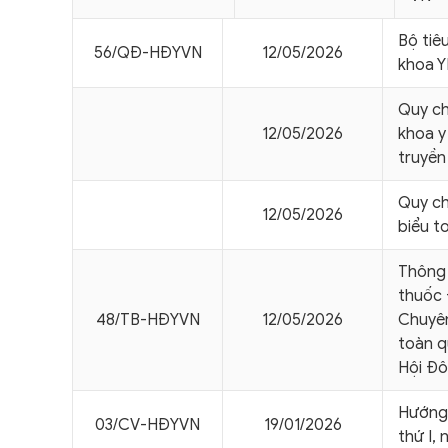
Bộ tiê
56/QÐ-HÐYVN
12/05/2026
khoa Y
Quy ch
12/05/2026
khoa y
truyền
Quy ch
12/05/2026
biểu t
Thông 
thuốc 
48/TB-HÐYVN
12/05/2026
Chuyên
toàn q
Hội Đô
Hướng 
03/CV-HÐYVN
19/01/2026
thứ I,