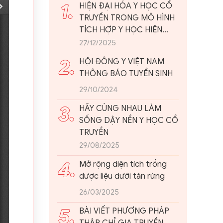
1.
HIỆN ĐẠI HÓA Y HỌC CỔ
TRUYỀN TRONG MÔ HÌNH
TÍCH HỢP Y HỌC HIỆN
ĐẠI: NHÌN TỪ THỰC TIỄN
27/12/2025
VIỆT NAM
2.
HỘI ĐÔNG Y VIỆT NAM
THÔNG BÁO TUYỂN SINH
29/10/2024
3.
HÃY CÙNG NHAU LÀM
SỐNG DẬY NỀN Y HỌC CỔ
TRUYỀN
29/08/2025
4.
Mở rộng diện tích trồng
dược liệu dưới tán rừng
26/03/2025
5.
BÀI VIẾT PHƯƠNG PHÁP