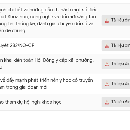
ịnh chi tiết và hướng dẫn thi hành một số điều
uật Khoa học, công nghệ và đổi mới sáng tạo
Tài liệu đ
ông tin, thống kê, đánh giá, chuyển đổi số và
ấn đề chung
quyết 282/NQ-CP
Tài liệu đ
iển khai kiện toàn Hội Đông y cấp xã, phường,
Tài liệu đ
u
ị về đẩy mạnh phát triển nền y học cổ truyền
Tài liệu đ
am trong giai đoạn mới
ảo tham dự hội nghị khoa học
Tài liệu đ