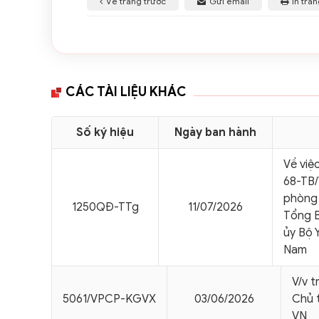
Về trang trước
Gửi email
In tra
CÁC TÀI LIỆU KHÁC
Số ký hiệu
Ngày ban hành
Về việ
68-TB/
phòng 
1250QÐ-TTg
11/07/2026
Tổng B
ủy Bộ 
Nam
V/v t
5061/VPCP-KGVX
03/06/2026
Chủ t
VN