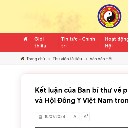
Giới
Tin tức - Chính
Hoạt độn
thiệu
trị
Hội
Trang chủ
Thư viện tài liệu
Văn bản Hội
Kết luận của Ban bí thư về 
và Hội Đông Y Việt Nam tron
+
A
A
10/07/2024