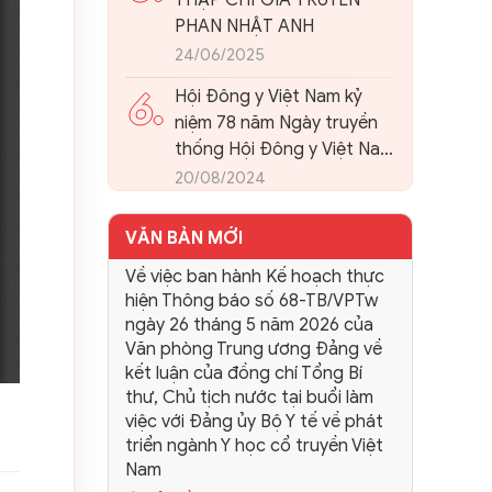
THẬP CHỈ GIA TRUYỀN
PHAN NHẬT ANH
24/06/2025
6.
Hội Đông y Việt Nam kỷ
niệm 78 năm Ngày truyền
thống Hội Đông y Việt Nam
và tổ chức Hội nghị quán
20/08/2024
triệt, triển khai kết luận 86-
KL/TW của Ban Bí thư
VĂN BẢN MỚI
Trung ương Đảng về phát
Về việc ban hành Kế hoạch thực
triển nền Y học cổ truyền
hiện Thông báo số 68-TB/VPTw
Việt Nam và Hội Đông y
ngày 26 tháng 5 năm 2026 của
Việt Nam trong giai đoạn
Văn phòng Trung ương Đảng về
mới.
kết luận của đồng chí Tổng Bí
thư, Chủ tịch nước tại buổi làm
việc với Đảng ủy Bộ Y tế về phát
triển ngành Y học cổ truyền Việt
Nam