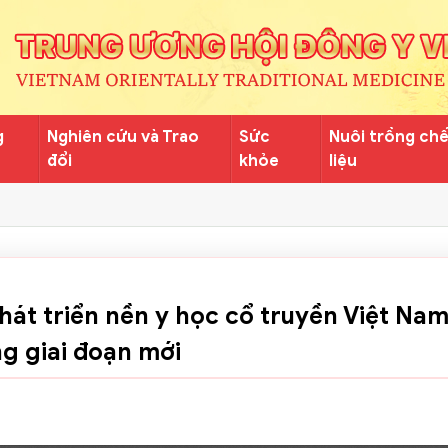
g
Nghiên cứu và Trao
Sức
Nuôi trồng ch
đổi
khỏe
liệu
phát triển nền y học cổ truyền Việt Na
g giai đoạn mới