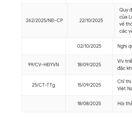
Quy đ
của L
262/2025/NÐ-CP
22/10/2025
về th
các v
02/10/2025
Nghị 
V/v tr
99/CV-HÐYVN
18/09/2025
đặc kh
Chỉ th
25/CT-TTg
15/09/2025
Việt N
18/08/2025
Hội th