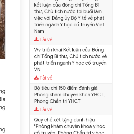
kết luận của đồng chí Tổng Bí
thư, Chủ tịch nước tại buổi làm
việc với Đảng ủy Bộ Y tế về phát
triển ngành Y học cổ truyền Việt
Nam
Tải về
V/v triển khai Kết luận của Đồng
chí Tổng Bí thư, Chủ tịch nước về
phát triển ngành Y học cổ truyền
a
VN
Tải về
Bộ tiêu chí 150 điểm đánh giá
ổng
Phòng khám chuyên khoa YHCT,
địa
Phòng Chẩn trị YHCT
ởng
Tải về
Quy chế xét tặng danh hiệu
"Phòng khám chuyên khoa y học
ớng
cổ truyền, Phòng Chẩn trị y học