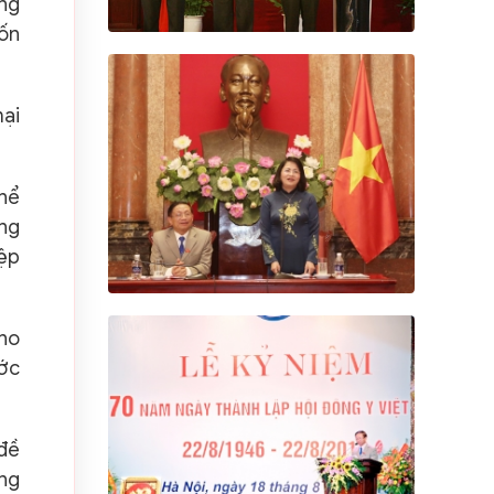
ẳng
uốn
mại
thể
ơng
iệp
cho
ước
 đề
ng