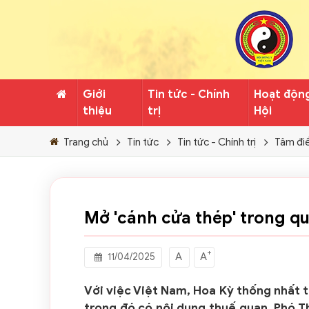
Giới
Tin tức - Chính
Hoạt độn
thiệu
trị
Hội
Trang chủ
Tin tức
Tin tức - Chính trị
Tâm đi
Mở 'cánh cửa thép' trong q
+
A
A
11/04/2025
Với việc Việt Nam, Hoa Kỳ thống nhất
trong đó có nội dung thuế quan, Phó T