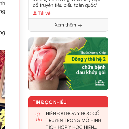
ính
cổ truyền tiêu biểu toàn quốc"
ng
Tải về
Xem thêm
ọng
TIN ĐỌC NHIỀU
1.
HIỆN ĐẠI HÓA Y HỌC CỔ
TRUYỀN TRONG MÔ HÌNH
TÍCH HỢP Y HỌC HIỆN