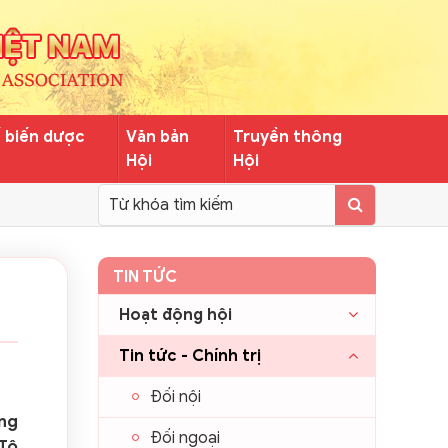
ế biến dược
Văn bản
Truyền thông
Hội
Hội
TIN TỨC
Hoạt động hội
Tin tức - Chính trị
Đối nội
ơng
Đối ngoại
 Tô