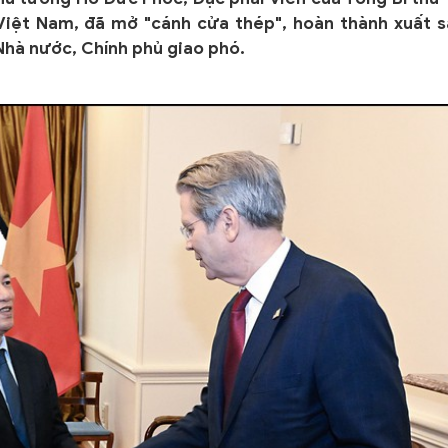
Việt Nam, đã mở "cánh cửa thép", hoàn thành xuất s
Nhà nước, Chính phủ giao phó.