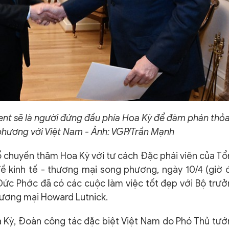
sent sẽ là người đứng đầu phía Hoa Kỳ để đàm phán thỏ
phương với Việt Nam - Ảnh: VGP/Trần Mạnh
ổ chuyến thăm Hoa Kỳ với tư cách Đặc phái viên của T
đề kinh tế - thương mại song phương, ngày 10/4 (giờ 
ức Phớc đã có các cuộc làm việc tốt đẹp với Bộ trư
hương mại Howard Lutnick.
a Kỳ, Đoàn công tác đặc biệt Việt Nam do Phó Thủ tư