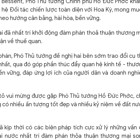
tt Bessent, Phó Thủ tướng Chính phủ Hồ Đức Phớc kh
n hệ Đối tác chiến lược toàn diện với Hoa Kỳ, mong m
theo hướng cân bằng, hài hòa, bền vững.
ai đã nhất trí khởi động đàm phán thoả thuận thương 
ận về thuế quan.
hán, Phó Thủ tướng đề nghị hai bên sớm trao đổi cụ 
nhất, qua đó góp phần thúc đẩy quan hệ kinh tế - thư
ền vững, đáp ứng lợi ích của người dân và doanh ngh
y tỏ vui mừng được gặp Phó Thủ tướng Hồ Đức Phớc, 
 có nhiều ấn tượng tốt đẹp và nhiều kỷ niệm về đất n
kịp thời có các biện pháp tích cực xử lý những vấn
ai nước nhất trí đàm phán thỏa thuận thương mại so