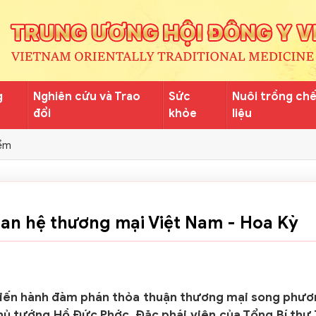
g
Nghiên cứu và Trao
Sức
Nuôi trồng ch
đổi
khỏe
liệu
ểm
uan hệ thương mại Việt Nam - Hoa Kỳ
 tiến hành đàm phán thỏa thuận thương mại song phư
hủ tướng Hồ Đức Phớc, Đặc phái viên của Tổng Bí thư