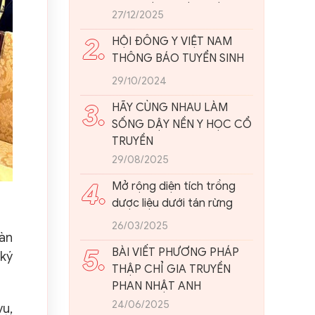
ĐẠI: NHÌN TỪ THỰC TIỄN
27/12/2025
VIỆT NAM
2.
HỘI ĐÔNG Y VIỆT NAM
THÔNG BÁO TUYỂN SINH
29/10/2024
3.
HÃY CÙNG NHAU LÀM
SỐNG DẬY NỀN Y HỌC CỔ
TRUYỀN
29/08/2025
4.
Mở rộng diện tích trồng
dược liệu dưới tán rừng
26/03/2025
àn
5.
BÀI VIẾT PHƯƠNG PHÁP
 ký
THẬP CHỈ GIA TRUYỀN
PHAN NHẬT ANH
24/06/2025
vụ,