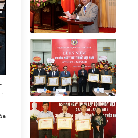
n
 -
ỏa