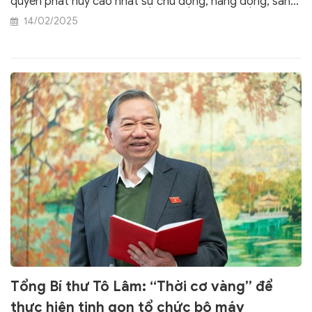
quyền phát huy cao nhất sự chủ động, năng động, sáng
tạo, đột phá, dám nghĩ, dám làm, dám chịu trách nhiệm vì
14/02/2025
lợi ích chung.
Tổng Bí thư Tô Lâm: “Thời cơ vàng” để
thực hiện tinh gọn tổ chức bộ máy