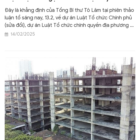
Đây là khẳng định của Tổng Bí thư Tô Lâm tại phiên thảo
luận tổ sáng nay, 13.2, về dự án Luật Tổ chức Chính phủ
(sửa đổi), dự án Luật Tổ chức chính quyền địa phương và
dự thảo Nghị quyết của Quốc hội quy định về xử lý một
14/02/2025
số vấn đề liên quan đến sắp xếp tổ chức bộ máy nhà
nước. Tổng Bí thư nhấn mạnh, mục tiêu của cuộc cải
cách về tổ chức bộ máy lần này nhằm thúc đẩy tăng
trưởng kinh tế, bởi chỉ có tăng trưởng thì mới có đủ tiềm
lực bảo vệ đất nước, bảo vệ Tổ quốc, đủ điều kiện để
thực thi các chính sách của Đảng, Nhà nước, đạt được
các mục tiêu mới, tránh được nguy cơ tụt hậu. Thời điểm
hiện nay chính là “thời cơ vàng” để thực hiện tinh gọn tổ
chức bộ máy.