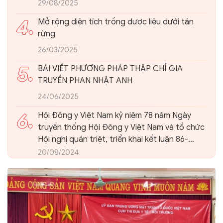
29/08/2025
4.
Mở rộng diện tích trồng dược liệu dưới tán
rừng
26/03/2025
5.
BÀI VIẾT PHƯƠNG PHÁP THẬP CHỈ GIA
TRUYỀN PHAN NHẬT ANH
24/06/2025
6.
Hội Đông y Việt Nam kỷ niệm 78 năm Ngày
truyền thống Hội Đông y Việt Nam và tổ chức
Hội nghị quán triệt, triển khai kết luận 86-
KL/TW của Ban Bí thư Trung ương Đảng về
20/08/2024
phát triển nền Y học cổ truyền Việt Nam và
Hội Đông y Việt Nam trong giai đoạn mới.