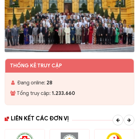
THỐNG KÊ TRUY CẬP
Đang online:
28
Tổng truy cập:
1.233.660
LIÊN KẾT CÁC ĐƠN VỊ