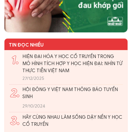
TIN ĐỌC NHIỀU
1.
HIỆN ĐẠI HÓA Y HỌC CỔ TRUYỀN TRONG
MÔ HÌNH TÍCH HỢP Y HỌC HIỆN ĐẠI: NHÌN TỪ
THỰC TIỄN VIỆT NAM
27/12/2025
2.
HỘI ĐÔNG Y VIỆT NAM THÔNG BÁO TUYỂN
SINH
29/10/2024
3.
HÃY CÙNG NHAU LÀM SỐNG DẬY NỀN Y HỌC
CỔ TRUYỀN