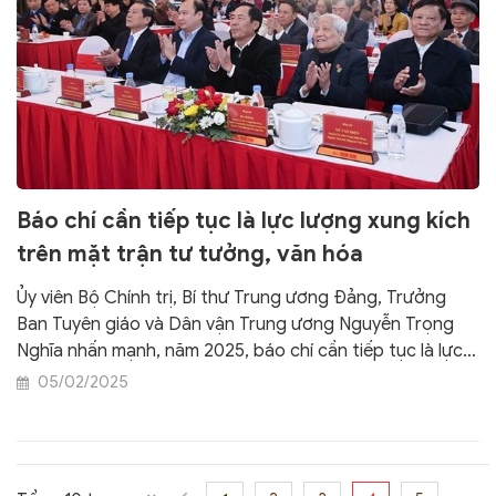
Báo chí cần tiếp tục là lực lượng xung kích
trên mặt trận tư tưởng, văn hóa
Ủy viên Bộ Chính trị, Bí thư Trung ương Đảng, Trưởng
Ban Tuyên giáo và Dân vận Trung ương Nguyễn Trọng
Nghĩa nhấn mạnh, năm 2025, báo chí cần tiếp tục là lực
lượng xung kích trên mặt trận tư tưởng, văn hóa, đóng
05/02/2025
vai trò quan trọng trong việc tuyên truyền, định hướng
dư luận xã hội, khơi dậy lòng yêu nước, tinh thần tự lực,
tự cường và khát vọng phát triển đất nước.