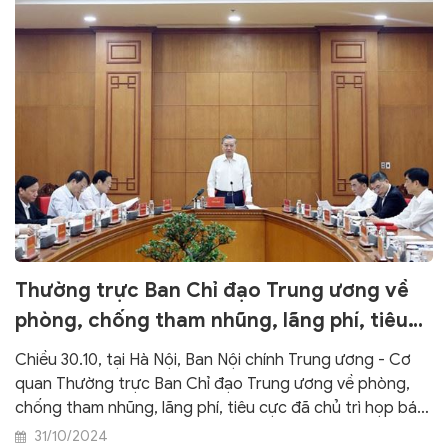
Thường trực Ban Chỉ đạo Trung ương về
phòng, chống tham nhũng, lãng phí, tiêu
cực họp về kết quả chỉ đạo xử lý các vụ án
Chiều 30.10, tại Hà Nội, Ban Nội chính Trung ương - Cơ
tham nhũng, tiêu cực
quan Thường trực Ban Chỉ đạo Trung ương về phòng,
chống tham nhũng, lãng phí, tiêu cực đã chủ trì họp báo
thông báo kết quả cuộc họp Thường trực Ban Chỉ đạo
31/10/2024