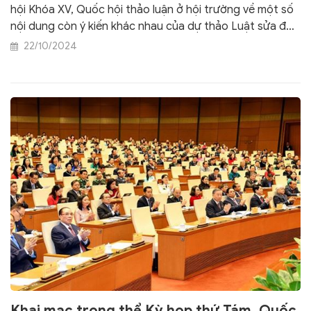
người (sửa đổi)
hội Khóa XV, Quốc hội thảo luận ở hội trường về một số
nội dung còn ý kiến khác nhau của dự thảo Luật sửa đổi,
bổ sung một số điều của Luật Dược và một số nội dung
22/10/2024
còn ý kiến khác nhau của dự thảo Luật Phòng, chống
mua bán người (sửa đổi).
Khai mạc trọng thể Kỳ họp thứ Tám, Quốc