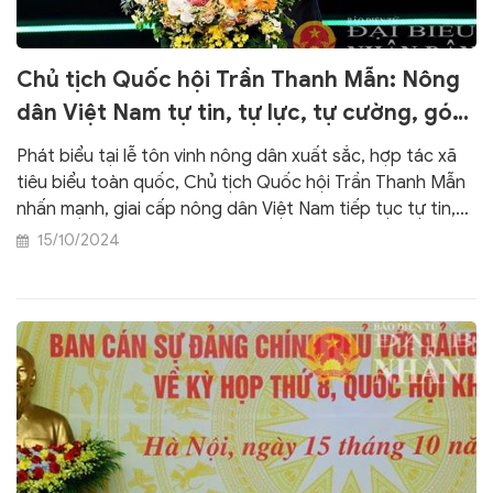
Chủ tịch Quốc hội Trần Thanh Mẫn: Nông
dân Việt Nam tự tin, tự lực, tự cường, góp
phần đưa đất nước vào kỷ nguyên mới
Phát biểu tại lễ tôn vinh nông dân xuất sắc, hợp tác xã
tiêu biểu toàn quốc, Chủ tịch Quốc hội Trần Thanh Mẫn
nhấn mạnh, giai cấp nông dân Việt Nam tiếp tục tự tin,
tự lực, tự cường, chủ động, sáng tạo, góp phần tích cực
15/10/2024
thực hiện thắng lợi Nghị quyết Đại hội XIII của Đảng, đưa
đất nước ta bước vào kỷ nguyên mới, kỷ nguyên vươn
mình của dân tộc.