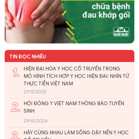
TIN ĐỌC NHIỀU
1.
HIỆN ĐẠI HÓA Y HỌC CỔ TRUYỀN TRONG
MÔ HÌNH TÍCH HỢP Y HỌC HIỆN ĐẠI: NHÌN TỪ
THỰC TIỄN VIỆT NAM
27/12/2025
2.
HỘI ĐÔNG Y VIỆT NAM THÔNG BÁO TUYỂN
SINH
29/10/2024
3.
HÃY CÙNG NHAU LÀM SỐNG DẬY NỀN Y HỌC