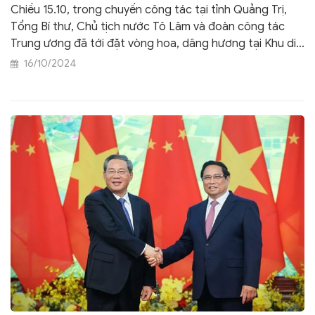
Quảng Trị
Chiều 15.10, trong chuyến công tác tại tỉnh Quảng Trị,
Tổng Bí thư, Chủ tịch nước Tô Lâm và đoàn công tác
Trung ương đã tới đặt vòng hoa, dâng hương tại Khu di
tích đặc biệt Thành cổ Quảng Trị; Khu lưu niệm Tổng Bí
16/10/2024
thư Lê Duẩn; dâng hương, dâng hoa viếng các anh hùng
liệt sĩ tại Nghĩa trang Liệt sỹ Quốc gia đường 9 và Nghĩa
trang Liệt sĩ Quốc gia Trường Sơn.