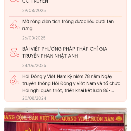
CỔ TRUYỀN
29/08/2025
4.
Mở rộng diện tích trồng dược liệu dưới tán
rừng
26/03/2025
5.
BÀI VIẾT PHƯƠNG PHÁP THẬP CHỈ GIA
TRUYỀN PHAN NHẬT ANH
24/06/2025
6.
Hội Đông y Việt Nam kỷ niệm 78 năm Ngày
truyền thống Hội Đông y Việt Nam và tổ chức
Hội nghị quán triệt, triển khai kết luận 86-
KL/TW của Ban Bí thư Trung ương Đảng về
20/08/2024
phát triển nền Y học cổ truyền Việt Nam và
Hội Đông y Việt Nam trong giai đoạn mới.