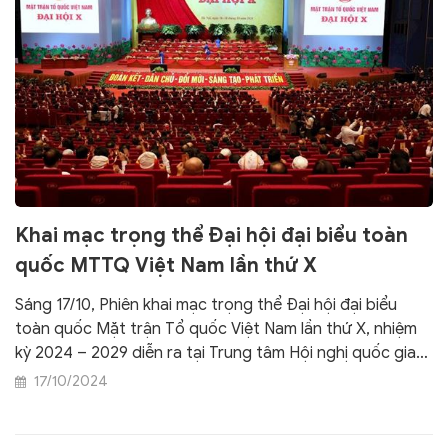
Khai mạc trọng thể Đại hội đại biểu toàn
quốc MTTQ Việt Nam lần thứ X
Sáng 17/10, Phiên khai mạc trọng thể Đại hội đại biểu
toàn quốc Mặt trận Tổ quốc Việt Nam lần thứ X, nhiệm
kỳ 2024 – 2029 diễn ra tại Trung tâm Hội nghị quốc gia
(Hà Nội). Tổng Bí thư, Chủ tịch nước Tô Lâm, Thủ tướng
17/10/2024
Phạm Minh Chính, Chủ tịch Quốc hội Trần Thanh Mẫn
cùng nhiều đồng chí Lãnh đạo, nguyên Lãnh đạo Đảng,