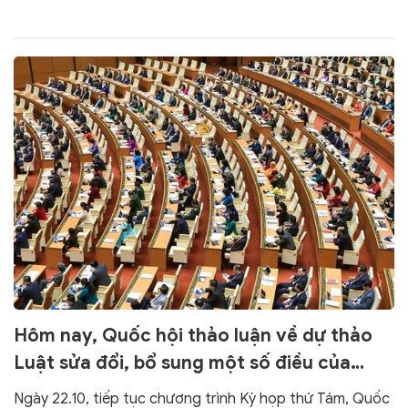
Trung ương về phòng, chống tham nhũng, lãng phí, tiêu
cực.
Hôm nay, Quốc hội thảo luận về dự thảo
Luật sửa đổi, bổ sung một số điều của
Luật Dược và Luật Phòng, chống mua bán
Ngày 22.10, tiếp tục chương trình Kỳ họp thứ Tám, Quốc