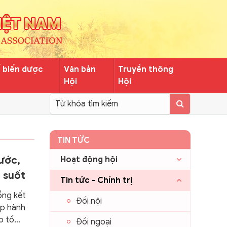
ế biến dược
Văn bản
Truyền thông
Hội
Hội
TIN TỨC
rước,
Hoạt động hội
 suốt
Tin tức - Chính trị
ổng kết
Đối nội
ấp hành
p tổ
Đối ngoại