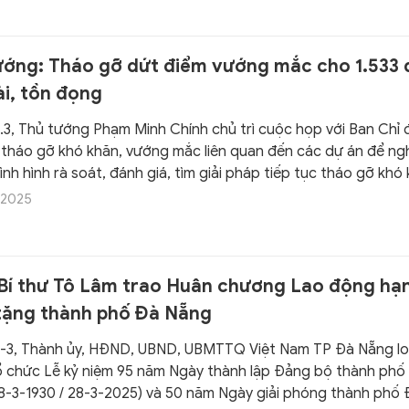
ướng: Tháo gỡ dứt điểm vướng mắc cho 1.533 
ài, tồn đọng
.3, Thủ tướng Phạm Minh Chính chủ trì cuộc họp với Ban Chỉ 
, tháo gỡ khó khăn, vướng mắc liên quan đến các dự án để n
ình hình rà soát, đánh giá, tìm giải pháp tiếp tục tháo gỡ khó
ắc cho các dự án đang tồn đọng.
/2025
Bí thư Tô Lâm trao Huân chương Lao động hạ
tặng thành phố Đà Nẵng
-3, Thành ủy, HĐND, UBND, UBMTTQ Việt Nam TP Đà Nẵng l
ổ chức Lễ kỷ niệm 95 năm Ngày thành lập Đảng bộ thành phố
8-3-1930 / 28-3-2025) và 50 năm Ngày giải phóng thành phố 