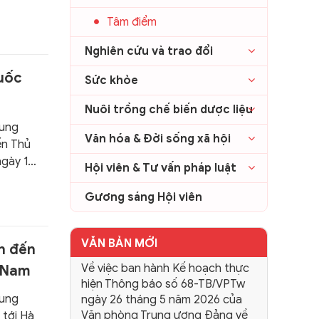
u quả”
Tâm điểm
a Kế
nh
Nghiên cứu và trao đổi
ương.
uốc
Sức khỏe
Nuôi trồng chế biến dược liệu
rung
Văn hóa & Đời sống xã hội
ến Thủ
ngày 14
Hội viên & Tư vấn pháp luật
 Đảng
ĩa Việt
Gương sáng Hội viên
VĂN BẢN MỚI
h đến
Về việc ban hành Kế hoạch thực
t Nam
hiện Thông báo số 68-TB/VPTw
rung
ngày 26 tháng 5 năm 2026 của
Văn phòng Trung ương Đảng về
 tới Hà