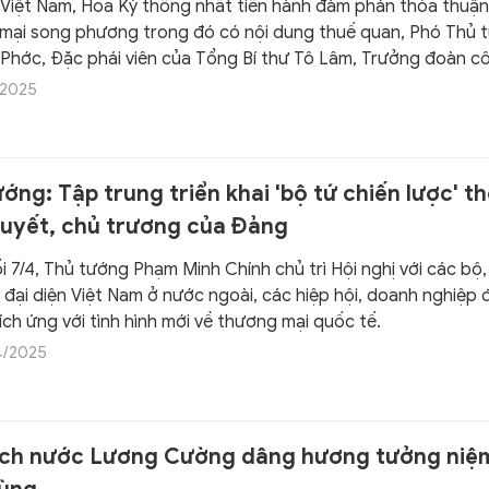
c Việt Nam, Hoa Kỳ thống nhất tiến hành đàm phán thỏa thuận
mại song phương trong đó có nội dung thuế quan, Phó Thủ 
Phớc, Đặc phái viên của Tổng Bí thư Tô Lâm, Trưởng đoàn c
t Việt Nam, đã mở "cánh cửa thép", hoàn thành xuất sắc nhiệm
/2025
u mà lãnh đạo Đảng, Nhà nước, Chính phủ giao phó.
ớng: Tập trung triển khai 'bộ tứ chiến lược' t
quyết, chủ trương của Đảng
i 7/4, Thủ tướng Phạm Minh Chính chủ trì Hội nghị với các bộ
 đại diện Việt Nam ở nước ngoài, các hiệp hội, doanh nghiệp 
ch ứng với tình hình mới về thương mại quốc tế.
4/2025
ịch nước Lương Cường dâng hương tưởng niệ