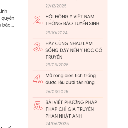
ĐẠI: NHÌN TỪ THỰC TIỄN
27/12/2025
Lĩnh
VIỆT NAM
2.
HỘI ĐÔNG Y VIỆT NAM
h quyền
THÔNG BÁO TUYỂN SINH
u bào
Vua
29/10/2024
3.
HÃY CÙNG NHAU LÀM
SỐNG DẬY NỀN Y HỌC CỔ
TRUYỀN
29/08/2025
4.
Mở rộng diện tích trồng
dược liệu dưới tán rừng
26/03/2025
ịnh
minh”
5.
BÀI VIẾT PHƯƠNG PHÁP
i nhập
THẬP CHỈ GIA TRUYỀN
ng hội
PHAN NHẬT ANH
ai đoạn
24/06/2025