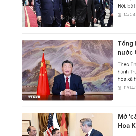
Nội, bắt
lời mời
14/04
Nam Tô 
Cường.
Tổng 
nước 
Theo Th
hành Tr
hòa xã 
Trung ư
11/04
Trung H
chủ ngh
Mở 'c
Hoa K