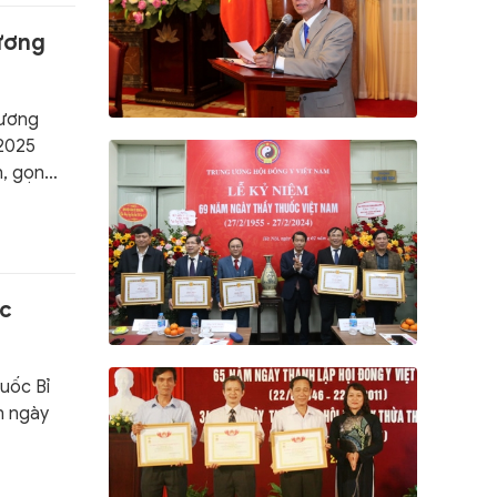
 ương
 ương
-2025
, gọn,
ớc
uốc Bỉ
n ngày