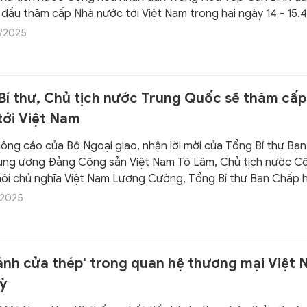
 đầu thăm cấp Nhà nước tới Việt Nam trong hai ngày 14 - 15.4
 của Tổng Bí thư Ban Chấp hành Trung ương Đảng Cộng sản V
/2025
Lâm và Chủ tịch nước Cộng hòa xã hội chủ nghĩa Việt Nam 
Bí thư, Chủ tịch nước Trung Quốc sẽ thăm cấ
tới Việt Nam
ông cáo của Bộ Ngoại giao, nhận lời mời của Tổng Bí thư Ba
ung ương Đảng Cộng sản Việt Nam Tô Lâm, Chủ tịch nước C
hội chủ nghĩa Việt Nam Lương Cường, Tổng Bí thư Ban Chấp 
ơng Đảng Cộng sản Trung Quốc, Chủ tịch nước Cộng hòa n
/2025
oa Tập Cận Bình sẽ thăm cấp Nhà nước tới nước Cộng hòa xã
ĩa Việt Nam từ ngày 14 đến 15.4.2025.
ánh cửa thép' trong quan hệ thương mại Việt 
ỳ