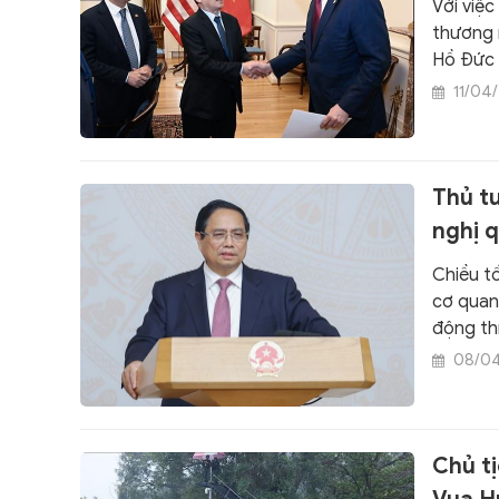
Với việ
thương 
Hồ Đức 
đặc biệ
11/04
mục tiê
Thủ tư
nghị 
Chiều tố
cơ quan
động thí
08/0
Chủ t