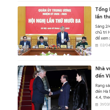
Tổng 
lần t
Sáng 2/
chủ trì
để xem x
mạnh" đ
02/0
Nhà v
đến V
Rạng sá
đến Hà 
4.4, th
31/03