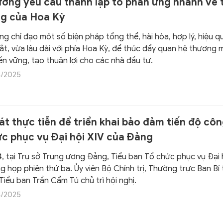
ướng yêu cầu thành lập tổ phản ứng nhanh về 
biểu Nhân dân trân trọng giới thiệu toàn văn bài viết.
ng của Hoa Kỳ
g chỉ đạo một số biện pháp tổng thể, hài hòa, hợp lý, hiệu q
t, vừa lâu dài với phía Hoa Kỳ, để thúc đẩy quan hệ thương 
n vững, tạo thuận lợi cho các nhà đầu tư.
4/2025
t thực tiễn để triển khai bảo đảm tiến độ côn
ức phục vụ Đại hội XIV của Đảng
, tại Trụ sở Trung ương Đảng, Tiểu ban Tổ chức phục vụ Đại 
 họp phiên thứ ba. Ủy viên Bộ Chính trị, Thường trực Ban Bí 
iểu ban Trần Cẩm Tú chủ trì hội nghị.
4/2025