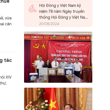
thuế
6.
Hội Đông y Việt Nam kỷ
niệm 78 năm Ngày truyền
thống Hội Đông y Việt Nam
uả, vừa
và tổ chức Hội nghị quán
20/08/2024
mại cân
triệt, triển khai kết luận 86-
KL/TW của Ban Bí thư
Trung ương Đảng về phát
triển nền Y học cổ truyền
Việt Nam và Hội Đông y
Việt Nam trong giai đoạn
g tác
mới.
hội XIV
thư,