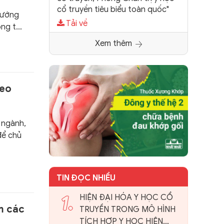
cổ truyền tiêu biểu toàn quốc"
tướng
Tải về
ông tác
 vụ,
Xem thêm
heo
, ngành,
để chủ
TIN ĐỌC NHIỀU
1.
HIỆN ĐẠI HÓA Y HỌC CỔ
m các
TRUYỀN TRONG MÔ HÌNH
TÍCH HỢP Y HỌC HIỆN