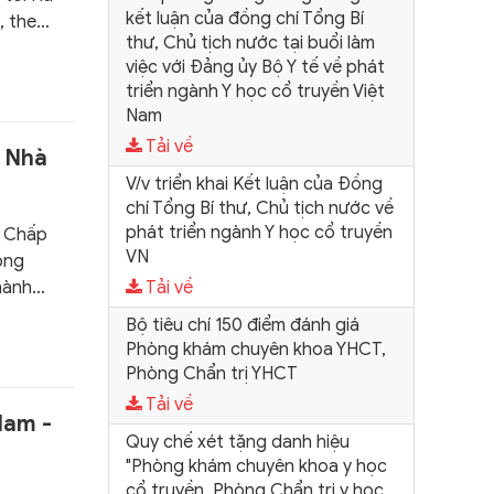
kết luận của đồng chí Tổng Bí
, theo
thư, Chủ tịch nước tại buổi làm
iệt
việc với Đảng ủy Bộ Y tế về phát
Lương
triển ngành Y học cổ truyền Việt
Nam
Tải về
p Nhà
V/v triển khai Kết luận của Đồng
chí Tổng Bí thư, Chủ tịch nước về
phát triển ngành Y học cổ truyền
n Chấp
VN
ộng
hành
Tải về
hân dân
Bộ tiêu chí 150 điểm đánh giá
 hội
Phòng khám chuyên khoa YHCT,
Phòng Chẩn trị YHCT
Tải về
Nam -
Quy chế xét tặng danh hiệu
"Phòng khám chuyên khoa y học
cổ truyền, Phòng Chẩn trị y học