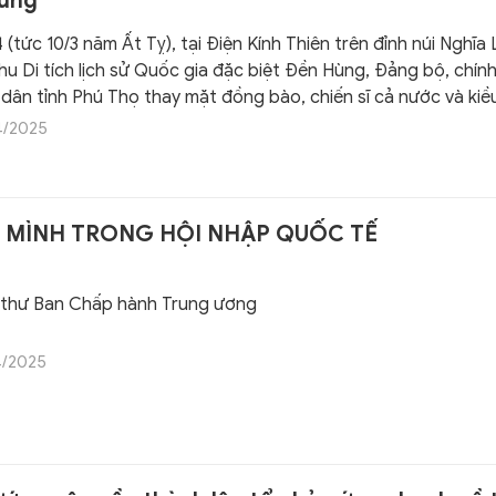
ùng
 (tức 10/3 năm Ất Tỵ), tại Điện Kính Thiên trên đỉnh núi Nghĩa 
hu Di tích lịch sử Quốc gia đặc biệt Đền Hùng, Đảng bộ, chín
 dân tỉnh Phú Thọ thay mặt đồng bào, chiến sĩ cả nước và kiề
ớc ngoài, tổ chức trọng thể Lễ dâng hương tưởng niệm các 
4/2025
hủ tịch nước Lương Cường tới dự và dâng hương.
 MÌNH TRONG HỘI NHẬP QUỐC TẾ
 thư Ban Chấp hành Trung ương
 soạn: Đất nước ta đang bước vào kỷ nguyên vươn mình tới th
4/2025
hùng cường, “dân giàu, nước mạnh, dân chủ, công bằng, văn 
phải có tâm thế, vị thế mới và tư duy, cách tiếp cận mới về hộ
 Tổng Bí thư Tô Lâm đã có Bài viết với chủ đề “Vươn mình tro
ốc tế”, xác định rõ các định hướng hội nhập quốc tế trong gi
ng hiện nay.