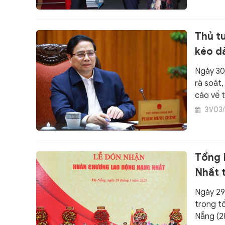
Thủ t
kéo d
Ngày 30
rà soát
cáo về t
vướng m
31/03
Tổng 
Nhất 
Ngày 29
trọng t
Nẵng (2