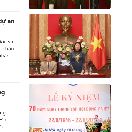
dự án
đạo về
ghe báo
 khăn
ng
ong
 Đà
Đà