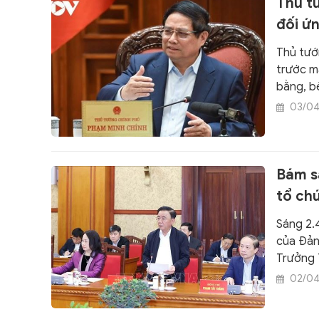
Thủ t
Báo Đại 
đối ứ
Thủ tướn
trước mắ
bằng, bề
03/0
Bám sá
tổ ch
Sáng 2.4
của Đảng
Trưởng T
02/0