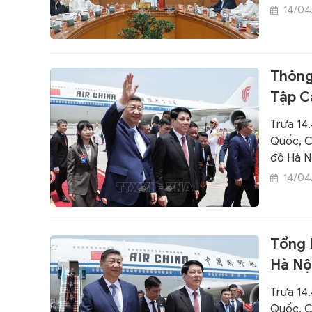
chức bộ 
14/04
(Ban Chỉ
hoạch c
chính cấ
Thông
Tập Cậ
Trưa 14
Quốc, C
đô Hà N
- 15.4.
14/04
Cộng sả
Nam Lư
Tổng 
Hà Nộ
Trưa 14
Quốc, C