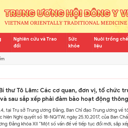
g
Nghiên cứu và Trao
Sức
Nuôi trồng ch
đổi
khỏe
liệu
ểm
í thư Tô Lâm: Các cơ quan, đơn vị, tổ chức t
 và sau sắp xếp phải đảm bảo hoạt động thông
.4, tại Trụ sở Trung ương Đảng, Ban Chỉ đạo Trung ương về t
ực hiện Nghị quyết số 18-NQ/TW, ngày 25.10.2017, của Ban Ch
ơng Đảng khóa XII “Một số vấn đề về tiếp tục đổi mới, sắp xế