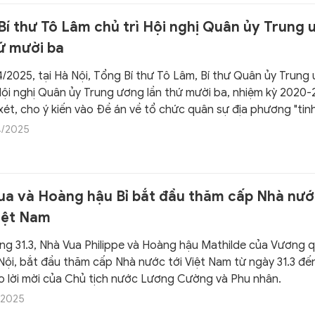
Bí thư Tô Lâm chủ trì Hội nghị Quân ủy Trung
hứ mười ba
4/2025, tại Hà Nội, Tổng Bí thư Tô Lâm, Bí thư Quân ủy Trung
 Hội nghị Quân ủy Trung ương lần thứ mười ba, nhiệm kỳ 2020
ét, cho ý kiến vào Đề án về tổ chức quân sự địa phương "tinh
áp ứng yêu cầu nhiệm vụ trong tình hình mới.
4/2025
ua và Hoàng hậu Bỉ bắt đầu thăm cấp Nhà nư
iệt Nam
ng 31.3, Nhà Vua Philippe và Hoàng hậu Mathilde của Vương q
Nội, bắt đầu thăm cấp Nhà nước tới Việt Nam từ ngày 31.3 đế
eo lời mời của Chủ tịch nước Lương Cường và Phu nhân.
/2025