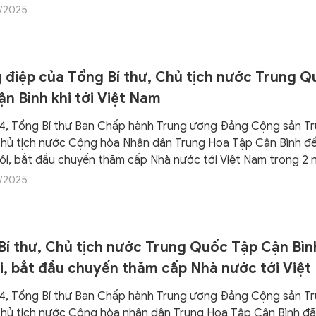
máy của hệ thống chính trị tinh gọn, hoạt động hiệu lực, hiệ
/2025
 đạo) đã tổ chức Phiên họp lần thứ 3 để thảo luận, thông qu
ủa Ban Chỉ đạo về việc thực hiện sắp xếp, sáp nhập đơn vị hà
p tỉnh, cấp xã và xây dựng hệ thống chính trị 2 cấp ở địa ph
 điệp của Tổng Bí thư, Chủ tịch nước Trung Q
n Bình khi tới Việt Nam
.4, Tổng Bí thư Ban Chấp hành Trung ương Đảng Cộng sản T
hủ tịch nước Cộng hòa Nhân dân Trung Hoa Tập Cận Bình đ
ội, bắt đầu chuyến thăm cấp Nhà nước tới Việt Nam trong 2 
2025, theo lời mời của Tổng Bí thư Ban Chấp hành Trung ương
/2025
n Việt Nam Tô Lâm và Chủ tịch nước Cộng hòa xã hội chủ ngh
ơng Cường.
Bí thư, Chủ tịch nước Trung Quốc Tập Cận Bìn
i, bắt đầu chuyến thăm cấp Nhà nước tới Việ
.4, Tổng Bí thư Ban Chấp hành Trung ương Đảng Cộng sản T
hủ tịch nước Cộng hòa nhân dân Trung Hoa Tập Cận Bình đã