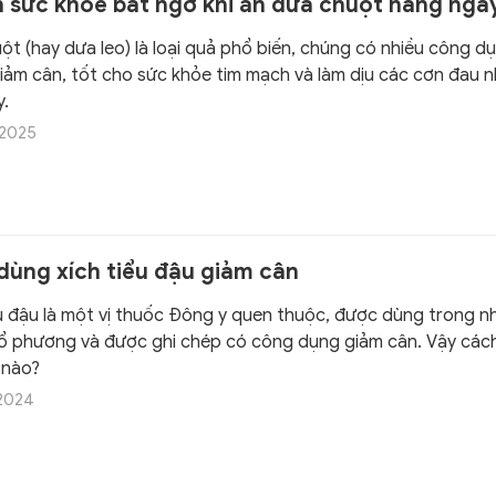
ch sức khỏe bất ngờ khi ăn dưa chuột hằng ngà
ột (hay dưa leo) là loại quả phổ biến, chúng có nhiều công d
giảm cân, tốt cho sức khỏe tim mạch và làm dịu các cơn đau 
y.
/2025
dùng xích tiểu đậu giảm cân
ểu đậu là một vị thuốc Đông y quen thuộc, được dùng trong nh
ổ phương và được ghi chép có công dụng giảm cân. Vậy các
 nào?
/2024