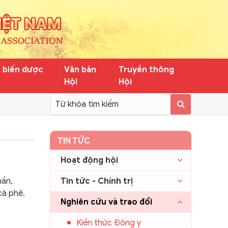
ế biến dược
Văn bản
Truyền thông
Hội
Hội
TIN TỨC
Hoạt động hội
hần,
Tin tức - Chính trị
cà phê.
Nghiên cứu và trao đổi
Kiến thức Đông y