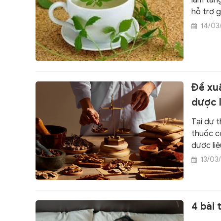
làm tăng
hỗ trợ 
14/03
Đề xu
dược l
Tại dự t
thuốc cổ
dược liệ
13/03
4 bài 