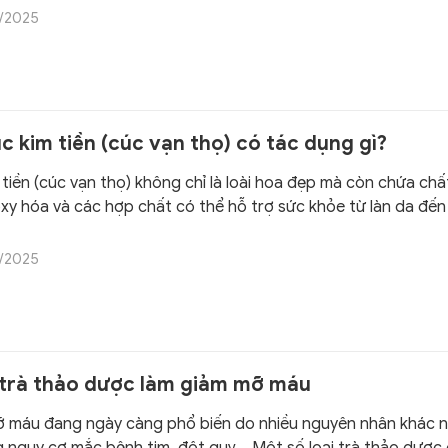
in bảo vệ mắt khỏi tia UV và stress oxy hóa.
/2025
c kim tiền (cúc vạn thọ) có tác dụng gì?
tiền (cúc vạn thọ) không chỉ là loài hoa đẹp mà còn chứa chấ
xy hóa và các hợp chất có thể hỗ trợ sức khỏe từ làn da đến 
/2025
i trà thảo dược làm giảm mỡ máu
 máu đang ngày càng phổ biến do nhiều nguyên nhân khác n