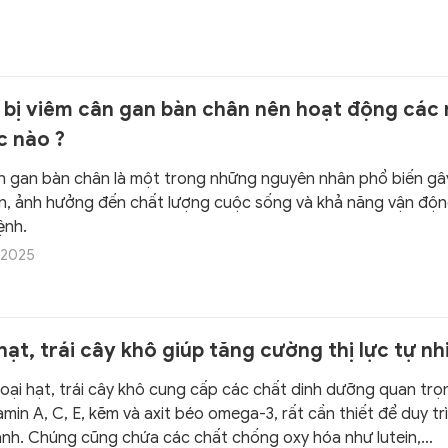
 bị viêm cân gan bàn chân nên hoạt động các
c nào ?
n gan bàn chân là một trong những nguyên nhân phổ biến gâ
n, ảnh hưởng đến chất lượng cuộc sống và khả năng vận độ
ệnh.
/2025
 hạt, trái cây khô giúp tăng cường thị lực tự nh
loại hạt, trái cây khô cung cấp các chất dinh dưỡng quan trọ
min A, C, E, kẽm và axit béo omega-3, rất cần thiết để duy trì 
nh. Chúng cũng chứa các chất chống oxy hóa như lutein,