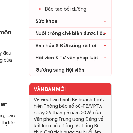
Đào tạo bồi dưỡng
Sức khỏe
 môn
Nuôi trồng chế biến dược liệu
Văn hóa & Đời sống xã hội
y đau
Hội viên & Tư vấn pháp luật
ng của
Gương sáng Hội viên
VĂN BẢN MỚI
Về việc ban hành Kế hoạch thực
iên
hiện Thông báo số 68-TB/VPTw
ngày 26 tháng 5 năm 2026 của
ng, bao
Văn phòng Trung ương Đảng về
thị lực
kết luận của đồng chí Tổng Bí
thư, Chủ tịch nước tại buổi làm