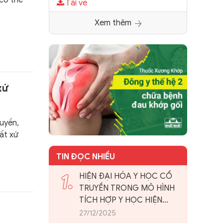
 có thể
Tải về
Xem thêm
xứ
ruyền,
ất xứ
TIN ĐỌC NHIỀU
1.
HIỆN ĐẠI HÓA Y HỌC CỔ
TRUYỀN TRONG MÔ HÌNH
TÍCH HỢP Y HỌC HIỆN
ĐẠI: NHÌN TỪ THỰC TIỄN
27/12/2025