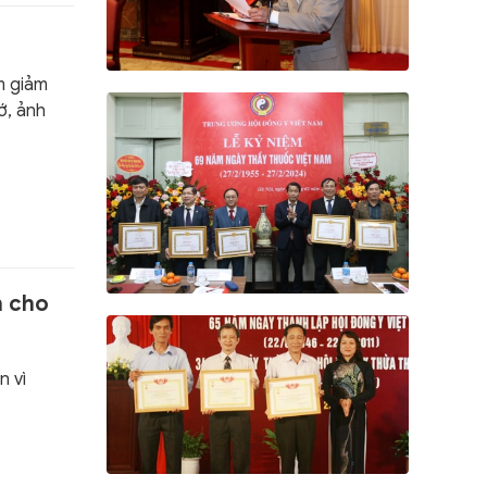
m giảm
ớ, ảnh
n cho
n vì