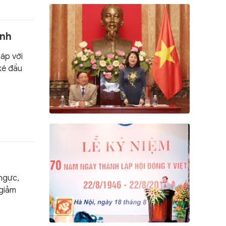
ạnh
háp với
ké đầu
 ngực,
 giảm