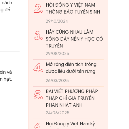
VIỆT NAM
t cách
2.
HỘI ĐÔNG Y VIỆT NAM
ng để
THÔNG BÁO TUYỂN SINH
29/10/2024
3.
HÃY CÙNG NHAU LÀM
SỐNG DẬY NỀN Y HỌC CỔ
TRUYỀN
29/08/2025
4.
Mở rộng diện tích trồng
dược liệu dưới tán rừng
ein và
n hạt.
26/03/2025
5.
BÀI VIẾT PHƯƠNG PHÁP
THẬP CHỈ GIA TRUYỀN
PHAN NHẬT ANH
24/06/2025
6.
Hội Đông y Việt Nam kỷ