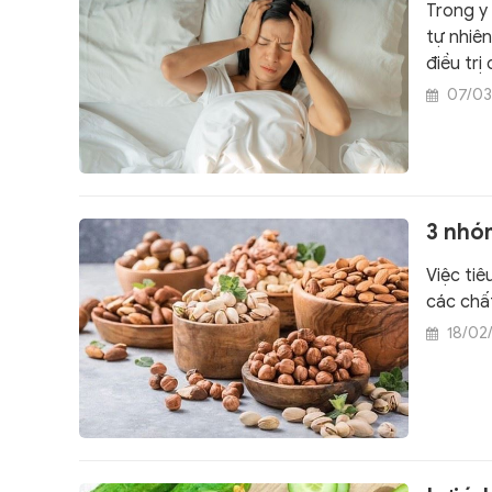
Trong y 
tự nhiê
điều trị
07/03
3 nhó
Việc tiê
các chấ
18/02