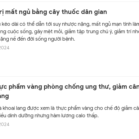
trị mất ngủ bằng cây thuốc dân gian
 kéo dài có thể dẫn tới suy nhược nặng, mất ngủ mạn tính là
ng cuộc sống, gây mệt mỏi, giảm tập trung chú ý, giảm trí nh
ặng nề đến đời sống người bệnh.
/2024
hực phẩm vàng phòng chống ung thư, giảm câ
áng
à khoai lang được xem là thực phẩm vàng cho chế độ giảm câ
iều dinh dưỡng nhưng hàm lương calo thấp.
/2024