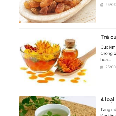
zeaxanth
25/03
Trà cú
Cúc kim 
chống o
hóa...
25/03
4 loạ
Tăng mỡ