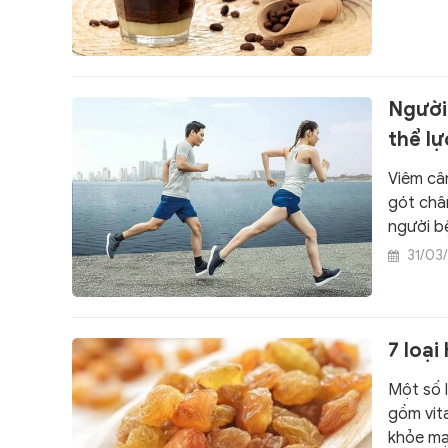
Người
thể lự
Viêm câ
gót châ
người b
31/03
7 loại
Một số 
gồm vita
khỏe mạ