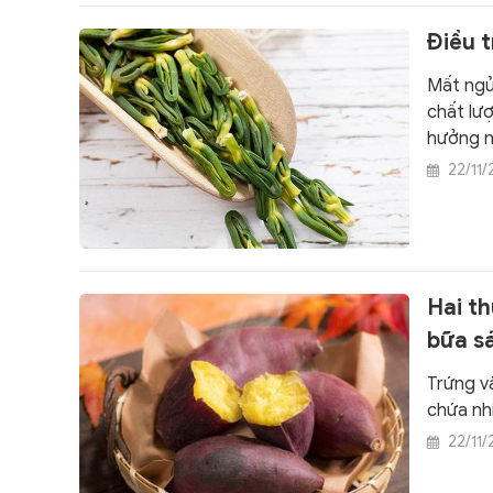
Điều 
Mất ngủ
chất lượ
hưởng n
22/11
Hai t
bữa s
Trứng v
chứa nh
22/11