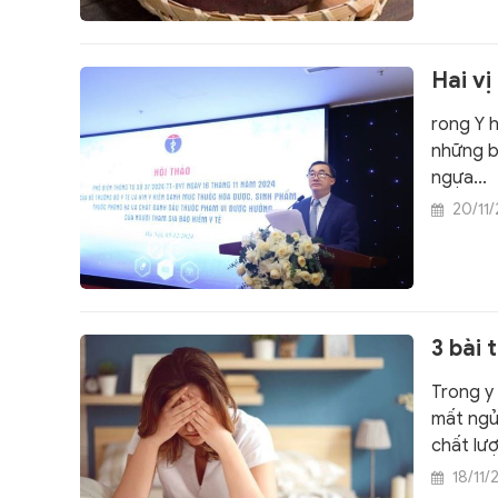
Hai vị
rong Y h
những b
ngựa...
20/11
3 bài
Trong y 
mất ngủ
chất lư
18/11