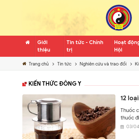
Giới
Tin tức - Chính
Hoạt độn
thiệu
trị
Hội
Trang chủ
Tin tức
Nghiên cứu và trao đổi
K
KIẾN THỨC ĐÔNG Y
12 lo
Thuốc c
thuốc đi
03/0