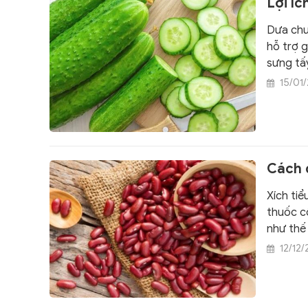
Lợi í
Dưa chu
hỗ trợ 
sưng tấ
15/01
Cách 
Xích ti
thuốc c
như thế
12/12