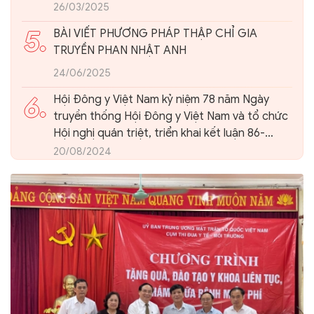
26/03/2025
5.
BÀI VIẾT PHƯƠNG PHÁP THẬP CHỈ GIA
TRUYỀN PHAN NHẬT ANH
24/06/2025
6.
Hội Đông y Việt Nam kỷ niệm 78 năm Ngày
truyền thống Hội Đông y Việt Nam và tổ chức
Hội nghị quán triệt, triển khai kết luận 86-
KL/TW của Ban Bí thư Trung ương Đảng về
20/08/2024
phát triển nền Y học cổ truyền Việt Nam và
Hội Đông y Việt Nam trong giai đoạn mới.