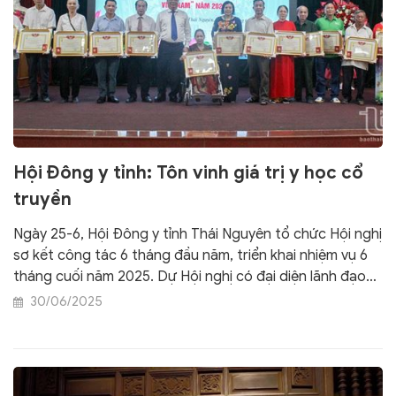
Hội Đông y tỉnh: Tôn vinh giá trị y học cổ
truyền
Ngày 25-6, Hội Đông y tỉnh Thái Nguyên tổ chức Hội nghị
sơ kết công tác 6 tháng đầu năm, triển khai nhiệm vụ 6
tháng cuối năm 2025. Dự Hội nghị có đại diện lãnh đạo
Hội Đông y Việt Nam; một số sở, ngành liên quan, các
30/06/2025
lương y tiêu biểu trong tỉnh, cùng hơn 100 đại biểu là cán
bộ, hội viên hội đông y các cấp.