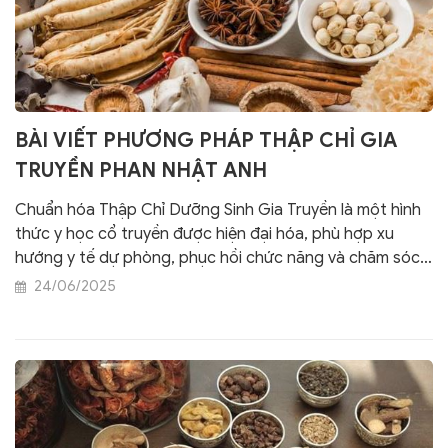
BÀI VIẾT PHƯƠNG PHÁP THẬP CHỈ GIA
TRUYỀN PHAN NHẬT ANH
Chuẩn hóa Thập Chỉ Dưỡng Sinh Gia Truyền là một hình
thức y học cổ truyền được hiện đại hóa, phù hợp xu
hướng y tế dự phòng, phục hồi chức năng và chăm sóc
chủ động. Phương pháp này xứng đáng được ghi nhận,
24/06/2025
bảo hộ quyền tác giả và khuyến khích phổ biến rộng rãi
vì lợi ích cộng đồng và ngành y học cổ truyền Việt Nam.