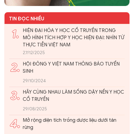
TIN ĐỌC NHIỀU
1.
HIỆN ĐẠI HÓA Y HỌC CỔ TRUYỀN TRONG
MÔ HÌNH TÍCH HỢP Y HỌC HIỆN ĐẠI: NHÌN TỪ
THỰC TIỄN VIỆT NAM
27/12/2025
2.
HỘI ĐÔNG Y VIỆT NAM THÔNG BÁO TUYỂN
SINH
29/10/2024
3.
HÃY CÙNG NHAU LÀM SỐNG DẬY NỀN Y HỌC
CỔ TRUYỀN
29/08/2025
4.
Mở rộng diện tích trồng dược liệu dưới tán
rừng