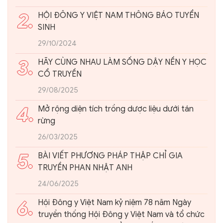
2.
HỘI ĐÔNG Y VIỆT NAM THÔNG BÁO TUYỂN
SINH
29/10/2024
3.
HÃY CÙNG NHAU LÀM SỐNG DẬY NỀN Y HỌC
CỔ TRUYỀN
29/08/2025
4.
Mở rộng diện tích trồng dược liệu dưới tán
rừng
26/03/2025
5.
BÀI VIẾT PHƯƠNG PHÁP THẬP CHỈ GIA
TRUYỀN PHAN NHẬT ANH
24/06/2025
6.
Hội Đông y Việt Nam kỷ niệm 78 năm Ngày
truyền thống Hội Đông y Việt Nam và tổ chức