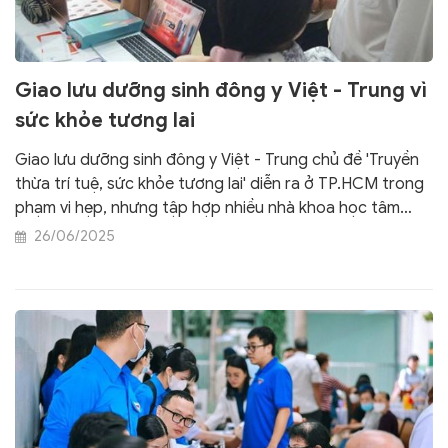
Giao lưu dưỡng sinh đông y Việt - Trung vì
sức khỏe tương lai
Giao lưu dưỡng sinh đông y Việt - Trung chủ đề 'Truyền
thừa trí tuệ, sức khỏe tương lai' diễn ra ở TP.HCM trong
phạm vi hẹp, nhưng tập hợp nhiều nhà khoa học tâm
huyết và thông điệp từ đây cũng thu hút mạnh mẽ sự
26/06/2025
quan tâm của giới y học cổ truyền.