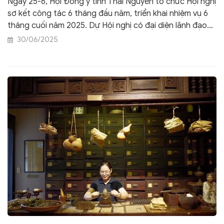
Ngày 25-6, Hội Đông y tỉnh Thái Nguyên tổ chức Hội nghị
sơ kết công tác 6 tháng đầu năm, triển khai nhiệm vụ 6
tháng cuối năm 2025. Dự Hội nghị có đại diện lãnh đạo
Hội Đông y Việt Nam; một số sở, ngành liên quan, các
30/06/2025
lương y tiêu biểu trong tỉnh, cùng hơn 100 đại biểu là cán
bộ, hội viên hội đông y các cấp.