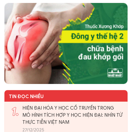
TIN ĐỌC NHIỀU
1.
HIỆN ĐẠI HÓA Y HỌC CỔ TRUYỀN TRONG
MÔ HÌNH TÍCH HỢP Y HỌC HIỆN ĐẠI: NHÌN TỪ
THỰC TIỄN VIỆT NAM
27/12/2025