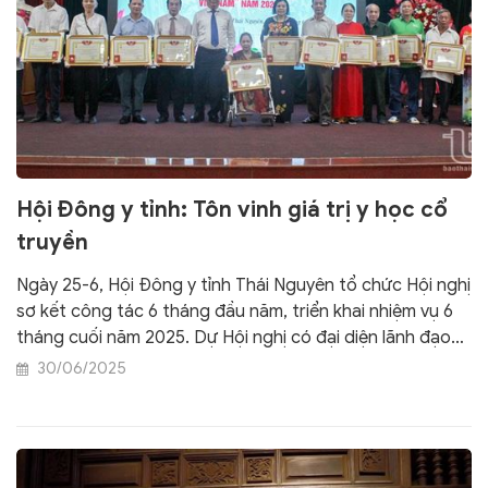
Hội Đông y tỉnh: Tôn vinh giá trị y học cổ
truyền
Ngày 25-6, Hội Đông y tỉnh Thái Nguyên tổ chức Hội nghị
sơ kết công tác 6 tháng đầu năm, triển khai nhiệm vụ 6
tháng cuối năm 2025. Dự Hội nghị có đại diện lãnh đạo
Hội Đông y Việt Nam; một số sở, ngành liên quan, các
30/06/2025
lương y tiêu biểu trong tỉnh, cùng hơn 100 đại biểu là cán
bộ, hội viên hội đông y các cấp.