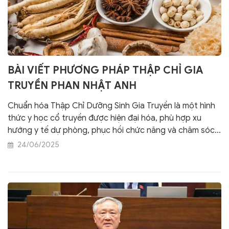
BÀI VIẾT PHƯƠNG PHÁP THẬP CHỈ GIA
TRUYỀN PHAN NHẬT ANH
Chuẩn hóa Thập Chỉ Dưỡng Sinh Gia Truyền là một hình
thức y học cổ truyền được hiện đại hóa, phù hợp xu
hướng y tế dự phòng, phục hồi chức năng và chăm sóc
chủ động. Phương pháp này xứng đáng được ghi nhận,
24/06/2025
bảo hộ quyền tác giả và khuyến khích phổ biến rộng rãi
vì lợi ích cộng đồng và ngành y học cổ truyền Việt Nam.