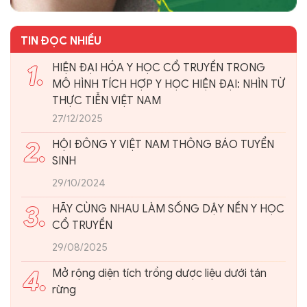
TIN ĐỌC NHIỀU
1.
HIỆN ĐẠI HÓA Y HỌC CỔ TRUYỀN TRONG
MÔ HÌNH TÍCH HỢP Y HỌC HIỆN ĐẠI: NHÌN TỪ
THỰC TIỄN VIỆT NAM
27/12/2025
2.
HỘI ĐÔNG Y VIỆT NAM THÔNG BÁO TUYỂN
SINH
29/10/2024
3.
HÃY CÙNG NHAU LÀM SỐNG DẬY NỀN Y HỌC
CỔ TRUYỀN
29/08/2025
4.
Mở rộng diện tích trồng dược liệu dưới tán
rừng