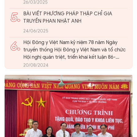
26/03/2025
5.
BÀI VIẾT PHƯƠNG PHÁP THẬP CHỈ GIA
TRUYỀN PHAN NHẬT ANH
24/06/2025
6.
Hội Đông y Việt Nam kỷ niệm 78 năm Ngày
truyền thống Hội Đông y Việt Nam và tổ chức
Hội nghị quán triệt, triển khai kết luận 86-
KL/TW của Ban Bí thư Trung ương Đảng về
20/08/2024
phát triển nền Y học cổ truyền Việt Nam và
Hội Đông y Việt Nam trong giai đoạn mới.