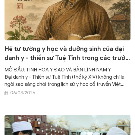
Hệ tư tưởng y học và dưỡng sinh của đại
danh y - thiền sư Tuệ Tĩnh trong các trước
tác
MỞ ĐẦU: TINH HOA Y ĐẠO VÀ BẢN LĨNH NAM Y
Đại danh y - Thiền sư Tuệ Tĩnh (thế kỷ XIV) không chỉ là
ngôi sao sáng chói trong lịch sử y học cổ truyền Việt
Nam mà còn để lại một hệ thống tư tưởng y lý sâu sắc,
06/08/2026
kết tinh từ tinh hoa văn hóa dân tộc và triết lý phương
Đông. Tư tưởng của Ngài là sự hòa quyện tuyệt vời giữa
Phật pháp từ bi, Nho giáo nhập thế và thực tiễn phong
phú của nền y học bản địa ("Nam dược trị Nam nhân").
Chuyên khảo này hệ thống hóa các trước tác, khẩu