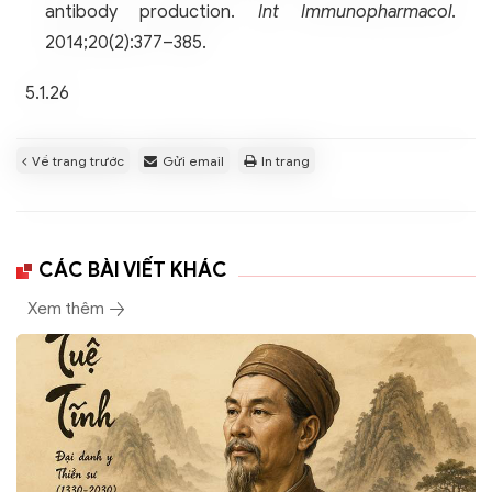
antibody production.
Int Immunopharmacol
.
2014;20(2):377–385.
5.1.26
Về trang trước
Gửi email
In trang
CÁC BÀI VIẾT KHÁC
Xem thêm