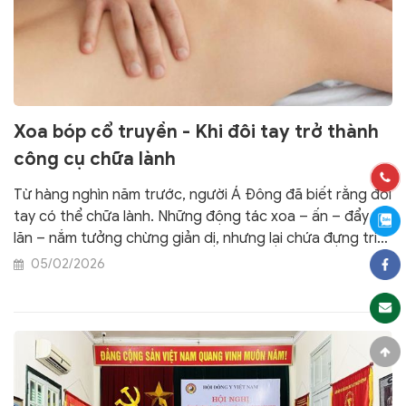
Xoa bóp cổ truyền - Khi đôi tay trở thành
công cụ chữa lành
Từ hàng nghìn năm trước, người Á Đông đã biết rằng đôi
tay có thể chữa lành. Những động tác xoa – ấn – đẩy –
lăn – nắm tưởng chừng giản dị, nhưng lại chứa đựng triết
lý sâu xa của y học cổ truyền: “Thông tắc bất thống,
05/02/2026
thống tắc bất thông” – khi kinh mạch thông suốt, bệnh
tật tự lui.