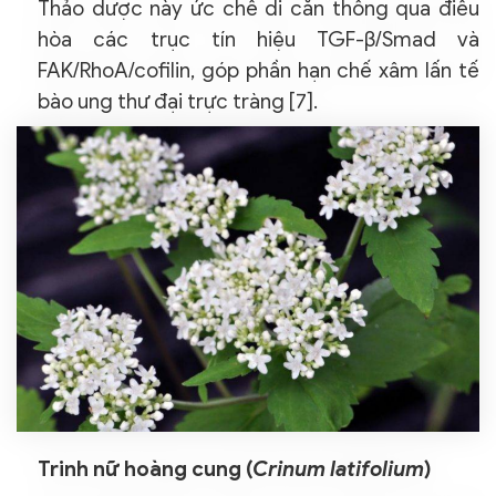
Thảo dược này ức chế di căn thông qua điều
hòa các trục tín hiệu TGF-β/Smad và
FAK/RhoA/cofilin, góp phần hạn chế xâm lấn tế
bào ung thư đại trực tràng [7].
Trinh nữ hoàng cung (
Crinum latifolium
)