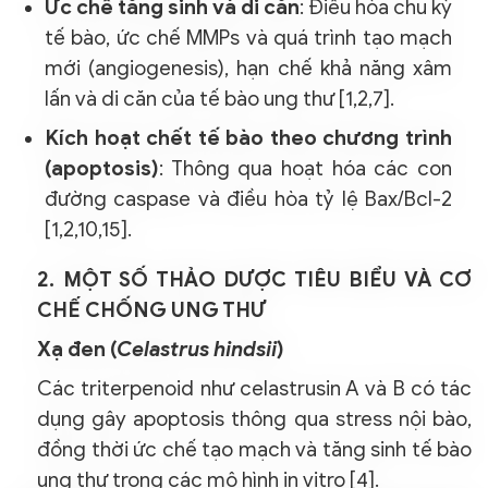
Ức chế tăng sinh và di căn
: Điều hòa chu kỳ
tế bào, ức chế MMPs và quá trình tạo mạch
mới (angiogenesis), hạn chế khả năng xâm
lấn và di căn của tế bào ung thư [1,2,7].
Kích hoạt chết tế bào theo chương trình
(apoptosis)
: Thông qua hoạt hóa các con
đường caspase và điều hòa tỷ lệ Bax/Bcl-2
[1,2,10,15].
2. MỘT SỐ THẢO DƯỢC TIÊU BIỂU VÀ CƠ
CHẾ CHỐNG UNG THƯ
Xạ đen (
Celastrus hindsii
)
Các triterpenoid như celastrusin A và B có tác
dụng gây apoptosis thông qua stress nội bào,
đồng thời ức chế tạo mạch và tăng sinh tế bào
ung thư trong các mô hình in vitro [4].