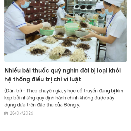
quyết, châm ngôn và tư tưởng hành trị cốt lõi của Thiền
sư, qua đó làm nổi bật kim chỉ nam cho các thế hệ thầy
thuốc lương y noi theo trong sự nghiệp cứu người,
dưỡng sinh.
Nhiều bài thuốc quý nghìn đời bị loại khỏi
hệ thống điều trị chỉ vì luật
(Dân trí) - Theo chuyên gia, y học cổ truyền đang bị kìm
kẹp bởi những quy định hành chính không được xây
dựng dựa trên đặc thù của Đông y.
28/07/2026