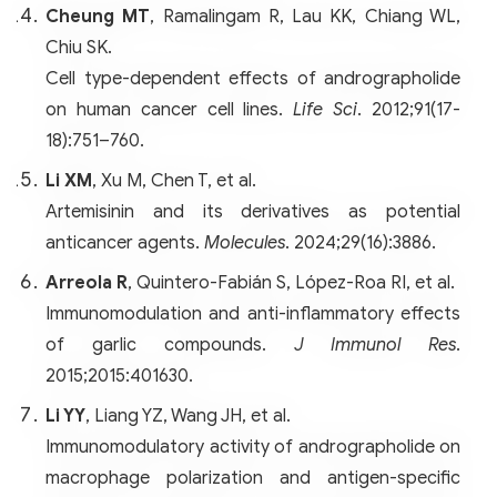
Cheung MT
, Ramalingam R, Lau KK, Chiang WL,
Chiu SK.
Cell type-dependent effects of andrographolide
on human cancer cell lines.
Life Sci
. 2012;91(17-
18):751–760.
Li XM
, Xu M, Chen T, et al.
Artemisinin and its derivatives as potential
anticancer agents.
Molecules
. 2024;29(16):3886.
Arreola R
, Quintero-Fabián S, López-Roa RI, et al.
Immunomodulation and anti-inflammatory effects
of garlic compounds.
J Immunol Res
.
2015;2015:401630.
Li YY
, Liang YZ, Wang JH, et al.
Immunomodulatory activity of andrographolide on
macrophage polarization and antigen-specific