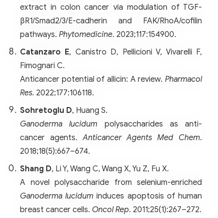
extract in colon cancer via modulation of TGF-
βR1/Smad2/3/E-cadherin and FAK/RhoA/cofilin
pathways.
Phytomedicine
. 2023;117:154900.
Catanzaro E
, Canistro D, Pellicioni V, Vivarelli F,
Fimognari C.
Anticancer potential of allicin: A review.
Pharmacol
Res
. 2022;177:106118.
Sohretoglu D
, Huang S.
Ganoderma lucidum
polysaccharides as anti-
cancer agents.
Anticancer Agents Med Chem
.
2018;18(5):667–674.
Shang D
, Li Y, Wang C, Wang X, Yu Z, Fu X.
A novel polysaccharide from selenium-enriched
Ganoderma lucidum
induces apoptosis of human
breast cancer cells.
Oncol Rep
. 2011;25(1):267–272.