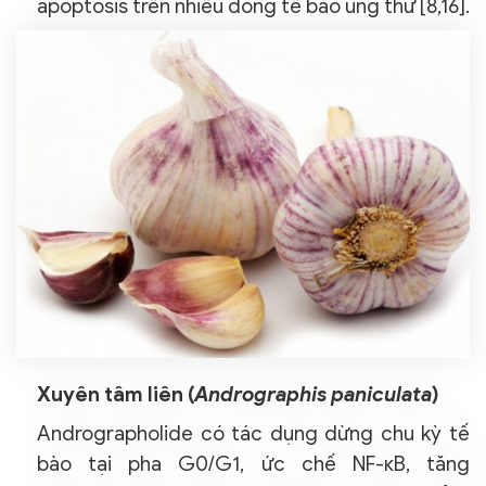
apoptosis trên nhiều dòng tế bào ung thư [8,16].
Xuyên tâm liên (
Andrographis paniculata
)
Andrographolide có tác dụng dừng chu kỳ tế
bào tại pha G0/G1, ức chế NF-κB, tăng