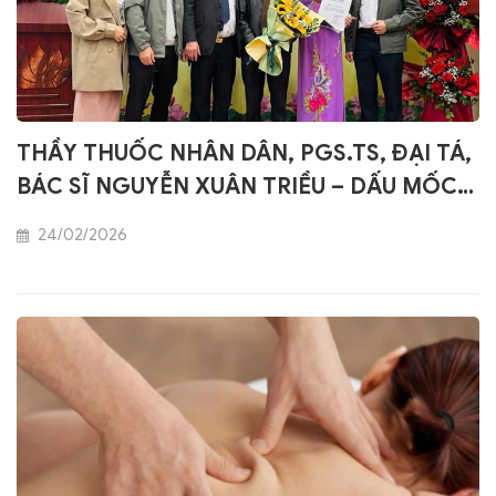
THẦY THUỐC NHÂN DÂN, PGS.TS, ĐẠI TÁ,
BÁC SĨ NGUYỄN XUÂN TRIỀU – DẤU MỐC
QUAN TRỌNG TRONG HÀNH TRÌNH PHÁT
24/02/2026
TRIỂN KỸ THUẬT CẤY CHỈ Ở VIỆT NAM