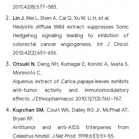
2011;42(8):577–583.
Lin J
, Wei L, Shen A, Cai Q, Xu W, Li H, et al.
Hedyotis diffusa
Willd extract suppresses Sonic
Hedgehog signaling leading to inhibition of
colorectal cancer angiogenesis.
Int J Oncol
.
2013;42(2):651–656.
Otsuki N
, Dang NH, Kumagai E, Kondo A, Iwata S,
Morimoto C.
Aqueous extract of
Carica papaya
leaves exhibits
anti-tumor activity and immunomodulatory
effects.
J Ethnopharmacol
. 2010;127(3):760–767.
Kupchan SM
, Court WA, Dailey RG Jr, McPhail AT,
Bryan RF.
Antitumor and anti-AIDS triterpenes from
Celastrus hindsii
.
J Nat Prod
. 1998;61(1):51–55.