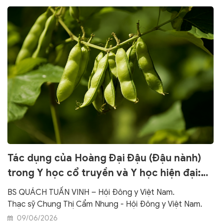
Tác dụng của Hoàng Đại Đậu (Đậu nành)
trong Y học cổ truyền và Y học hiện đại:
Từ kinh nghiệm lâm sang đến bằng chứng
BS QUÁCH TUẤN VINH – Hội Đông y Việt Nam.
khoa học
Thạc sỹ Chung Thị Cẩm Nhung - Hội Đông y Việt Nam.
09/06/2026