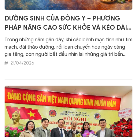
DƯỠNG SINH CỦA ĐÔNG Y – PHƯƠNG
PHÁP NÂNG CAO SỨC KHỎE VÀ KÉO DÀI
TUỔI THỌ
Trong những năm gần đây, khi các bệnh mạn tính như tim
mạch, đái tháo đường, rối loạn chuyển hóa ngày càng
gia tăng, con người bắt đầu nhìn lại những giá trị bền
vững của y học truyền thống. Giữa nhiều phương pháp
21/04/2026
chăm sóc sức khỏe hiện đại, dưỡng sinh – một trụ cột
quan trọng của Đông y – đang dần khẳng định vị thế
như một giải pháp đơn giản, hiệu quả và phù hợp với đời
sống hàng ngày. Không chỉ giúp phòng bệnh, dưỡng sinh
còn hướng tới mục tiêu cao nhất: kéo dài tuổi thọ và
nâng cao chất lượng sống.