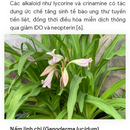
Các alkaloid như lycorine và crinamine có tác
dụng ức chế tăng sinh tế bào ung thư tuyến
tiền liệt, đồng thời điều hòa miễn dịch thông
qua giảm IDO và neopterin [6].
Nấm linh chi (
Ganoderma lucidum
)