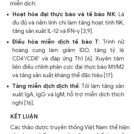
miễn dịch:
Hoạt hóa đại thực bào và tế bào NK
: Lá
đu đủ và nấm linh chi làm tăng hoạt tính NK,
tăng sản xuất IL-12 và IFN-γ [3,9].
Điều hòa miễn dịch tế bào T
: Trinh nữ
hoàng cung làm giảm IDO, tăng tỷ lệ
CD4⁺/CD8⁺ và đáp ứng Th1 [6]. Xuyên tâm
liên điều chỉnh phân cực đại thực bào M1/M2
và tăng sản xuất kháng thể đặc hiệu [17].
Tăng miễn dịch dịch thể
: Tỏi làm tăng sản
xuất IgA, IgG và IgM, hỗ trợ miễn dịch thích
nghi [16].
KẾT LUẬN
Các thảo dược truyền thống Việt Nam thể hiện