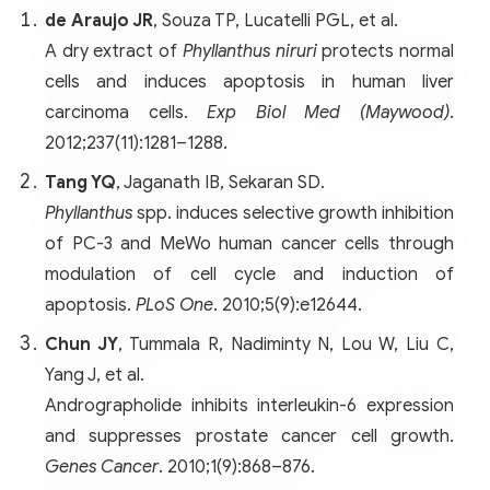
de Araujo JR
, Souza TP, Lucatelli PGL, et al.
A dry extract of
Phyllanthus niruri
protects normal
cells and induces apoptosis in human liver
carcinoma cells.
Exp Biol Med (Maywood)
.
2012;237(11):1281–1288.
Tang YQ
, Jaganath IB, Sekaran SD.
Phyllanthus
spp. induces selective growth inhibition
of PC-3 and MeWo human cancer cells through
modulation of cell cycle and induction of
apoptosis.
PLoS One
. 2010;5(9):e12644.
Chun JY
, Tummala R, Nadiminty N, Lou W, Liu C,
Yang J, et al.
Andrographolide inhibits interleukin-6 expression
and suppresses prostate cancer cell growth.
Genes Cancer
. 2010;1(9):868–876.