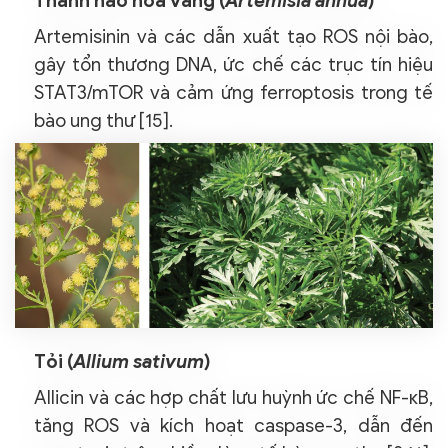
Thanh hao hoa vàng (
Artemisia annua
)
Artemisinin và các dẫn xuất tạo ROS nội bào,
gây tổn thương DNA, ức chế các trục tín hiệu
STAT3/mTOR và cảm ứng ferroptosis trong tế
bào ung thư [15].
Tỏi (
Allium sativum
)
Allicin và các hợp chất lưu huỳnh ức chế NF-κB,
tăng ROS và kích hoạt caspase-3, dẫn đến