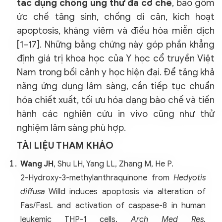
tác dụng chống ung thư đa cơ chế
, bao gồm
ức chế tăng sinh, chống di căn, kích hoạt
apoptosis, kháng viêm và điều hòa miễn dịch
[1–17]. Những bằng chứng này góp phần khẳng
định giá trị khoa học của Y học cổ truyền Việt
Nam trong bối cảnh y học hiện đại. Để tăng khả
năng ứng dụng lâm sàng, cần tiếp tục chuẩn
hóa chiết xuất, tối ưu hóa dạng bào chế và tiến
hành các nghiên cứu in vivo cũng như thử
nghiệm lâm sàng phù hợp.
TÀI LIỆU THAM KHẢO
Wang JH
, Shu LH, Yang LL, Zhang M, He P.
2-Hydroxy-3-methylanthraquinone from
Hedyotis
diffusa
Willd induces apoptosis via alteration of
Fas/FasL and activation of caspase-8 in human
leukemic THP-1 cells.
Arch Med Res
.