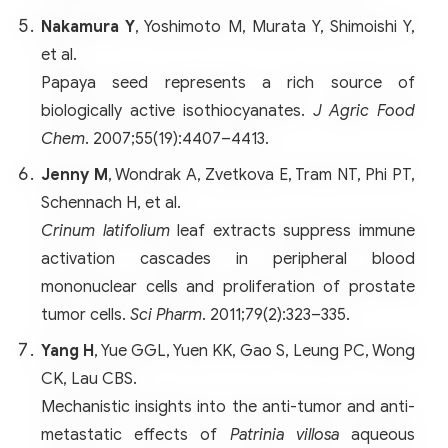
Nakamura Y
, Yoshimoto M, Murata Y, Shimoishi Y,
et al.
Papaya seed represents a rich source of
biologically active isothiocyanates.
J Agric Food
Chem
. 2007;55(19):4407–4413.
Jenny M
, Wondrak A, Zvetkova E, Tram NT, Phi PT,
Schennach H, et al.
Crinum latifolium
leaf extracts suppress immune
activation cascades in peripheral blood
mononuclear cells and proliferation of prostate
tumor cells.
Sci Pharm
. 2011;79(2):323–335.
Yang H
, Yue GGL, Yuen KK, Gao S, Leung PC, Wong
CK, Lau CBS.
Mechanistic insights into the anti-tumor and anti-
metastatic effects of
Patrinia villosa
aqueous