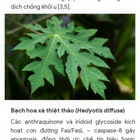
dịch chống khối u [3,5].
Bạch hoa xà thiệt thảo (
Hedyotis diffusa
)
Các anthraquinone và iridoid glycoside kích
hoạt con đường Fas/FasL – caspase-8 gây
apoptosis, đồng thời ức chế tín hiệu Sonic