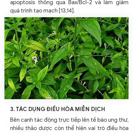
apoptosis thông qua Bax/Bcl-2 và làm giảm
quá trình tạo mạch [13,14].
3. TÁC DỤNG ĐIỀU HÒA MIỄN DỊCH
Bên cạnh tác động trực tiếp lên tế bào ung thư,
nhiều thảo dược còn thể hiện vai trò điều hòa